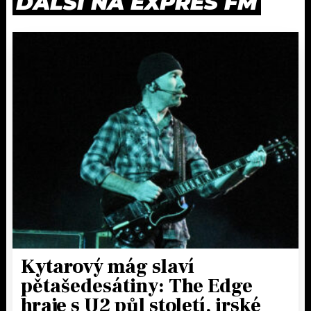
DALŠÍ NA EXPRES FM
Kytarový mág slaví
pětašedesátiny: The Edge
hraje s U2 půl století, irské