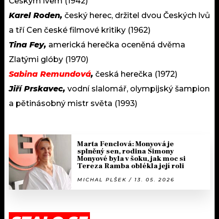
Českým lvem (1942)
Karel Roden,
český herec, držitel dvou Českých lvů
a tří Cen české filmové kritiky (1962)
Tina Fey,
americká herečka oceněná dvěma
Zlatými glóby (1970)
Sabina Remundová
,
česká herečka (1972)
Jiří Prskavec,
vodní slalomář, olympijský šampion
a pětinásobný mistr světa (1993)
Marta Fenclová: Monyová je
splněný sen, rodina Simony
Monyové byla v šoku, jak moc si
Tereza Ramba oblékla její roli
MICHAL PLŠEK / 13. 05. 2026