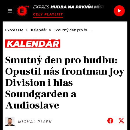
EXPRES
HUDBA NA PRVNÍM MÍSTĚ
/
STEREO
JAK
ČLÁNKY
PODCASTY
SEZNAM.CZ
CELÝ PLAYLIST
NALADIT
Expres FM
Kalendář
Smutný den pro hudbu: Opustil nás frontman Joy Division i hlas Soundgarden a Audioslave
KALENDÁŘ
DOMŮ
Smutný den pro hudbu:
ČLÁNKY
Opustil nás frontman Joy
AKTUÁLNĚ
PODCASTY
Division i hlas
Soundgarden a
HUDBA
JAK NALADIT
Audioslave
ROZHOVORY
RÁDIO
#NEBUDUDOMA
APLIKACE
SOUTĚŽE
MICHAL PLŠEK