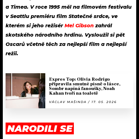
a Timea. V roce 1995 měl na filmovém festivalu
v Seattlu premiéru film Statečné srdce, ve
kterém si jeho režisér
Mel Gibson
zahrál
skotského národního hrdinu. Vysloužil si pět
Oscarů včetně těch za nejlepší film a nejlepší
režii.
Expres Top: Olivia Rodrigo
připravila smutné písně o lásce,
Sombr napíná fanoušky, Noah
Kahan tvoří na toaletě
VÁCLAV MAŠINDA / 17. 05. 2026
NARODILI SE