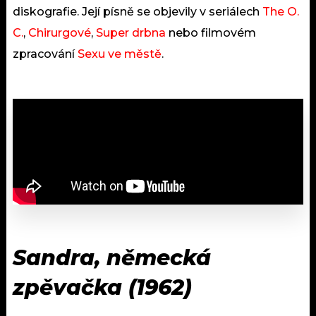
diskografie. Její písně se objevily v seriálech
The O.
C.
,
Chirurgové
,
Super drbna
nebo filmovém
zpracování
Sexu ve městě
.
Sandra, německá
zpěvačka (1962)