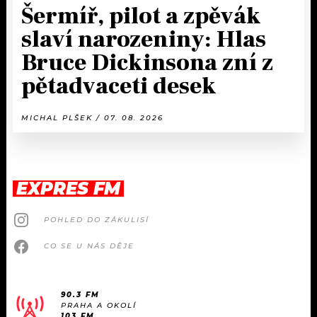
Šermíř, pilot a zpěvák
slaví narozeniny: Hlas
Bruce Dickinsona zní z
pětadvaceti desek
MICHAL PLŠEK / 07. 08. 2026
EXPRES FM
POHLED DO ZÁKULISÍ
CO SE U NÁS DĚJE
90.3 FM
PRAHA A OKOLÍ
103 FM