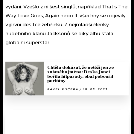
vydání. Vzešlo z ní šest singlů, například That’s The
Way Love Goes, Again nebo If, všechny se objevily
v první desítce žebříčku. Z nejmladší členky
hudebního klanu Jacksonů se díky albu stala
globální superstar.
Chtěla dokázat, že netěží jen ze
známého jména: Deska Janet
bořila hitparády, obal pobouřil
puritány
PAVEL KUČERA / 18. 05. 2023