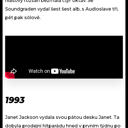
hlasový rozsah bezmála čtyř oktáv. Se
Soundgraden vydal šest šest alb, s Audioslave tři,
pět pak sólově.
1993
Janet Jackson vydala svou pátou desku Janet. Ta
dobyla prodejní hitparádu hned v prvním týdnu po