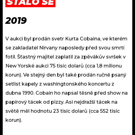
STALO SE
2019
V aukci byl prodán svetr Kurta Cobaina, ve kterém
se zakladatel Nirvany naposledy před svou smrtí
fotil. Šťastný majitel zaplatil za zpěvákův svršek v
New Yorské aukci 75 tisíc dolarů (cca 1,8 milionu
korun). Ve stejný den byl také prodán ručně psaný
setlist kapely z washingtonského koncertu z
dubna 1990. Cobain ho napsal těsně před show na
papírový tácek od pizzy. Asi nejdražší tácek na
světě měl hodnotu 23 tisíc dolarů (cca 552 tisíc
korun).