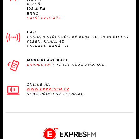
PLZEŇ
102.4 FM
BRNO
DALŠÍ VYSÍLAČE
DAB
PRAHA A STŘEDOČESKÝ KRAJ: 7C, 7A NEBO 10D
PLZEŇ: KANÁL 6D
OSTRAVA: KANÁL 7D
MOBILNÍ APLIKACE
EXPRES FM
PRO IOS NEBO ANDROID.
ONLINE NA
WWW.EXPRESFM.CZ
NEBO PŘÍMO NA SEZNAMU.