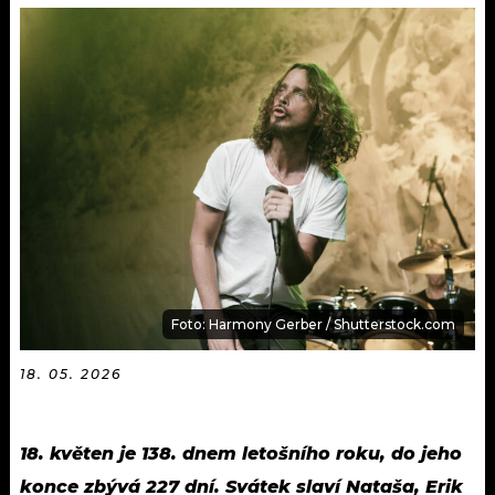
KALENDÁŘ
PROGRAM
KVÍZY
PLAYLIST
VIP
JAK NALADIT
TRENDY
KULTURA
MIX
Foto: Harmony Gerber / Shutterstock.com
OSTATNÍ
18. 05. 2026
18. květen je 138. dnem letošního roku, do jeho
konce zbývá 227 dní. Svátek slaví Nataša, Erik