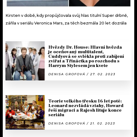
Kirsten v době, kdy propůjčovala svůj hlas titulní Super drbně,
zářila v seriálu Veronica Mars, za těch bezmála 20 let dozrála
Hvězdy Dr. House: Hlavní hvězda
je oceňovaný multitalent,
Cuddyová se svlékla proti zabíjení
zvířat a Třináctka po rozchodu s
Harrym Stylesem jen kvete
DENISA GROFOVÁ / 27. 02. 2023
Teorie velkého třesku 16 let poté:
Leonard nezvládá vztahy, Howard
řeší migraci a Rajesh lituje konce
seriálu
DENISA GROFOVÁ / 21. 02. 2023