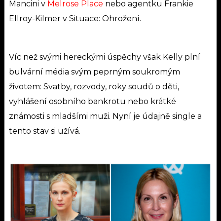
Mancini v
Melrose Place
nebo agentku Frankie
Ellroy-Kilmer v Situace: Ohrožení.
Víc než svými hereckými úspěchy však Kelly plní
bulvární média svým peprným soukromým
životem: Svatby, rozvody, roky soudů o děti,
vyhlášení osobního bankrotu nebo krátké
známosti s mladšími muži. Nyní je údajně single a
tento stav si užívá.