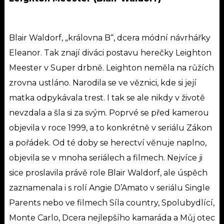
Blair Waldorf, „královna B“, dcera módní návrhářky
Eleanor. Tak znají diváci postavu herečky Leighton
Meester v Super drbně.
Leighton neměla na růžích
zrovna ustláno. Narodila se ve věznici, kde si její
matka odpykávala trest. I tak se ale nikdy v životě
nevzdala a šla si za svým.
Poprvé se před kamerou
objevila v roce 1999, a to konkrétně v seriálu Zákon
a pořádek. Od té doby se herectví věnuje naplno,
objevila se v mnoha seriálech a filmech. Nejvíce ji
sice proslavila právě role Blair Waldorf, ale úspěch
zaznamenala i s rolí Angie D’Amato v seriálu Single
Parents nebo ve filmech Síla country, Spolubydlící,
Monte Carlo, Dcera nejlepšího kamaráda a Můj otec