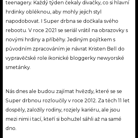
teenagery. Každý týden čekaly divačky, co si hlavní
hrdinky obléknou, aby mohly jejich styl
napodobovat.
I Super drbna se dočkala svého
rebootu. V roce 2021 se seriál vrátil na obrazovky s
novými hrdiny a příběhy. Jediným pojítkem s
původním zpracováním je návrat Kristen Bell do
vypravěčské role ikonické bloggerky newyorské
smetánky.
Nás dnes ale budou zajímat hvězdy, které se se
Super drbnou rozloučily v roce 2012. Za těch 11 let
dospěly, založily rodiny, rozjely kariéru, ale jsou
mezi nimi i tací, kteří si bohužel sáhli až na samé
dno.