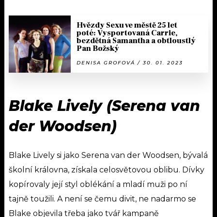
Hvězdy Sexu ve městě 25 let
poté: Vysportovaná Carrie,
bezdětná Samantha a obtloustlý
Pan Božský
DENISA GROFOVÁ / 30. 01. 2023
Blake Lively (Serena van
der Woodsen)
Blake Lively si jako Serena van der Woodsen, bývalá
školní královna, získala celosvětovou oblibu. Dívky
kopírovaly její styl oblékání a mladí muži po ní
tajně toužili. A není se čemu divit, ne nadarmo se
Blake objevila třeba jako tvář kampaně