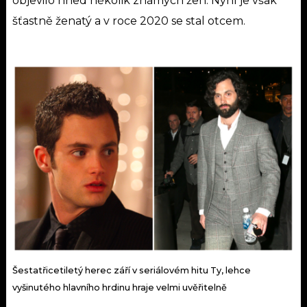
objevilo hned několik známých žen. Nyní je však
šťastně ženatý a v roce 2020 se stal otcem.
Šestatřicetiletý herec září v seriálovém hitu Ty, lehce
vyšinutého hlavního hrdinu hraje velmi uvěřitelně