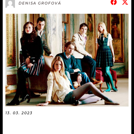
KALENDÁŘ
DENISA GROFOVÁ
PROGRAM
KVÍZY
PLAYLIST
VIP
JAK NALADIT
TRENDY
KULTURA
MIX
OSTATNÍ
13. 03. 2023