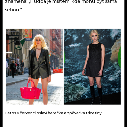
znamená:
„
Hudba je místem, kde mohu být sama
sebou.“
Letos v červenci oslaví herečka a zpěvačka třicetiny