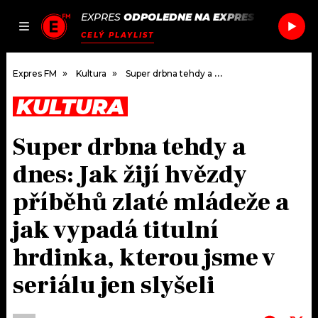
EXPRES
ODPOLEDNE NA EXPRES FM
/
CALVI
JAK
ČLÁNKY
PODCASTY
SEZNAM.CZ
CELÝ PLAYLIST
NALADIT
Expres FM
Kultura
Super drbna tehdy a dnes: Jak žijí hvězdy příběhů zlaté mládeže a jak vypadá titulní hrdinka, kterou jsme v seriálu jen slyšeli
KULTURA
DOMŮ
Super drbna tehdy a
ČLÁNKY
dnes: Jak žijí hvězdy
AKTUÁLNĚ
PODCASTY
příběhů zlaté mládeže a
jak vypadá titulní
HUDBA
JAK NALADIT
hrdinka, kterou jsme v
ROZHOVORY
RÁDIO
seriálu jen slyšeli
#NEBUDUDOMA
APLIKACE
SOUTĚŽE