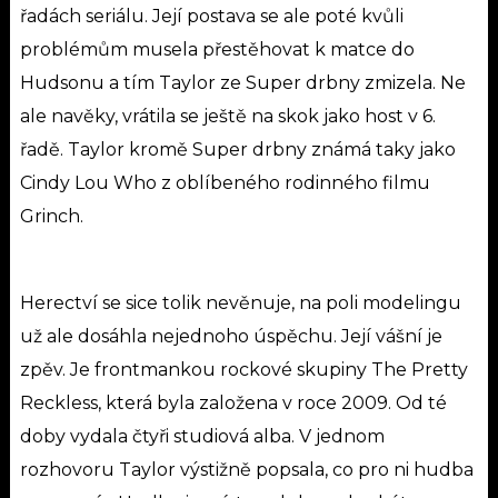
řadách seriálu. Její postava se ale poté kvůli
problémům musela přestěhovat k matce do
Hudsonu a tím Taylor ze Super drbny zmizela. Ne
ale navěky, vrátila se ještě na skok jako host v 6.
řadě.
Taylor kromě Super drbny známá taky jako
Cindy Lou Who
z oblíbeného rodinného filmu
Grinch.
Herectví se sice tolik nevěnuje, na poli modelingu
už ale dosáhla nejednoho úspěchu. Její vášní je
zpěv. Je frontmankou rockové skupiny The Pretty
Reckless, která byla založena v roce 2009. Od té
doby vydala čtyři studiová alba. V jednom
rozhovoru Taylor výstižně popsala, co pro ni hudba