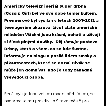
Americký televizní seriál Super drbna
(Gossip Girl) byl ve své době téměř kultem.
Premiérově byl vysílán v letech 2007–2012 a
teenagerům ukazoval život zlaté americké
mládeže: Všichni jsou krásní, bohatí a užívají
si život plnými doušky. Děj rámuje postava
Drbny, která o všem, co se kde šustne,
informuje na blogu a posílá lidem smsky o
pikantnostech, které se dozví. Divák se
může jen domnívat, kdo je tedy záhadná
vševědoucí osoba.
Seriál byl i jednou velkou módní přehlídkou, ne
nadarmo se mu přezdívalo Sex ve městě pro