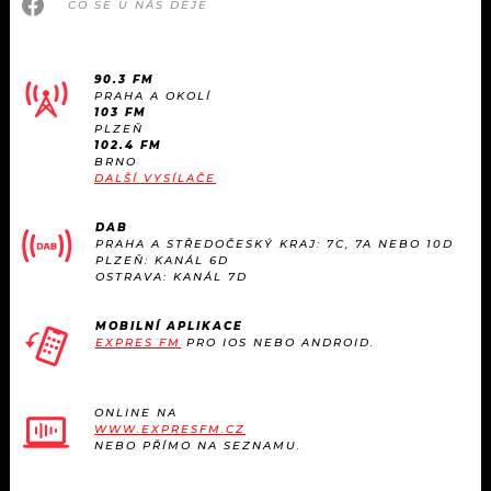
CO SE U NÁS DĚJE
90.3 FM
PRAHA A OKOLÍ
103 FM
PLZEŇ
102.4 FM
BRNO
DALŠÍ VYSÍLAČE
DAB
PRAHA A STŘEDOČESKÝ KRAJ: 7C, 7A NEBO 10D
PLZEŇ: KANÁL 6D
OSTRAVA: KANÁL 7D
MOBILNÍ APLIKACE
EXPRES FM
PRO IOS NEBO ANDROID.
ONLINE NA
WWW.EXPRESFM.CZ
NEBO PŘÍMO NA SEZNAMU.