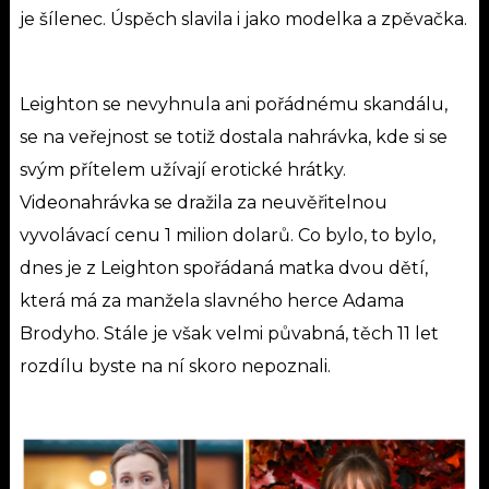
je šílenec.
Úspěch slavila i jako modelka a zpěvačka.
Leighton se nevyhnula ani pořádnému skandálu,
se na veřejnost se totiž dostala nahrávka, kde si se
svým přítelem užívají erotické hrátky.
Videonahrávka se dražila za neuvěřitelnou
vyvolávací cenu 1 milion dolarů.
Co bylo, to bylo,
dnes je z Leighton spořádaná matka dvou dětí,
která má za manžela slavného herce Adama
Brodyho. Stále je však velmi půvabná, těch 11 let
rozdílu byste na ní skoro nepoznali.