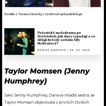
Rodák z Texasu herecky i vztahově spíš paběrkuje
Právnické melodrama po
čtvrtstoletí: Jak dnes vypadají a co
dělají hvězdy seriálu Ally
McBealová?
DENISA GROFOVÁ / 06. 03. 2023
Taylor Momsen (Jenny
Humphrey)
Jako Jenny Humphrey, Danova mladší sestra, se
Taylor Momsen objevovala v prvních čtxřech