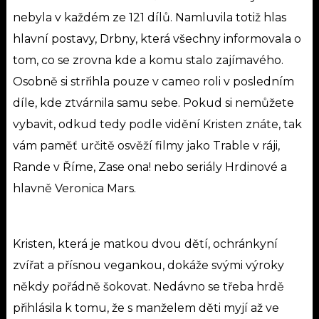
nebyla v každém ze 121 dílů. Namluvila totiž hlas
hlavní postavy, Drbny, která všechny informovala o
tom, co se zrovna kde a komu stalo zajímavého.
Osobně si strřihla pouze v cameo roli v posledním
díle, kde ztvárnila samu sebe. P
okud si nemůžete
vybavit, odkud tedy podle vidění Kristen znáte, tak
vám paměť určitě osvěží filmy jako Trable v ráji,
Rande v Říme, Zase ona! nebo seriály Hrdinové a
hlavně Veronica Mars.
Kristen, která je matkou dvou dětí, ochránkyní
zvířat a přísnou vegankou, dokáže svými výroky
někdy pořádně šokovat. Nedávno se třeba hrdě
přihlásila k tomu, že s manželem děti myjí až ve