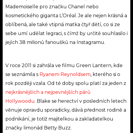
Mademoiselle pro značku Chanel nebo
kosmetického giganta L’Oréal. Je ale nejen krásná a
oblíbená, ale také vtipná matka čtyř dětí, co si ze
sebe umí udělat legraci, s čímž by určitě souhlasilo i
jejích 38 milionů fanoušků na Instagramu.
V roce 2011 si zahrála ve filmu Green Lantern, kde
se seznámila s
Ryanem Reynoldsem
, kterého si o
rok později vzala. Od té doby spolu platí za jeden z
nejkrásnějších a nejpevnějších párů
Hollywoodu
.
Blake se herectví v posledních letech
věnuje opravdu sporadicky, dává přednost rodině a
podnikání, je totiž majitelkou a zakladatelkou
značky limonád Betty Buzz.