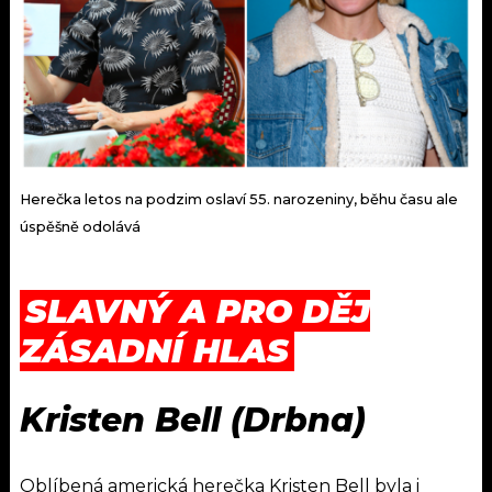
Herečka letos na podzim oslaví 55. narozeniny, běhu času ale
úspěšně odolává
SLAVNÝ A PRO DĚJ
ZÁSADNÍ HLAS
Kristen Bell (Drbna)
Oblíbená americká herečka Kristen Bell byla i