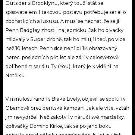
Outsider z Brooklynu, který touží stát se
spisovatelem. I takovou postavu potřebuje seriál o
zbohatlících a luxusu. A musí se nechat, že se jí
Penn Badgley zhostil na jedničku.
Jak ho divačky
milovaly v Super drbně, tak ho milují i teď, po více
než 10 letech. Penn sice není příliš obsazovaný
herec, posledních pět let ale září v celosvětově
oblíbeném seriálu Ty (You), který je k vidění na
Netflixu.
V minulosti randil s Blake Lively, objevili se spolu i v
Obamově prezidentské kampani. Jak ale víte, vztah
jim nevydržel. Než zakotvil v náručí své manželky,
zpěvačky Domino Kirke, tak se po jeho boku