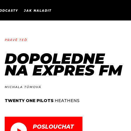
EXPRES
DOPOLEDNE NA EXPRES 
ODCASTY
JAK NALADIT
CELÝ PLAYLIST
PRÁVĚ TEĎ
DOPOLEDNE
NA EXPRES FM
MICHALA TŮMOVÁ
TWENTY ONE PILOTS
HEATHENS
POSLOUCHAT