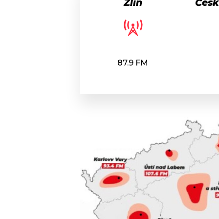
Zlín
Česk
87.9 FM