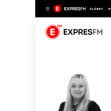
ČLÁNKY
P
DOMŮ
ČLÁNKY
AKTUÁLNĚ
VIP
HUDBA
TRENDY
ROZHOVORY
KULTURA
#NEBUDUDOMA
MIX
KALENDÁŘ
OSTATNÍ
KVÍZY
PODCASTY