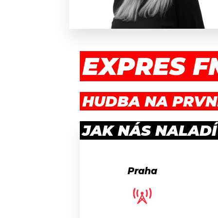
JAK NALADIT
RÁDIO
EXPRES F
APLIKACE
PLAYLIST
PROGRAM
JAK NALADI
HUDBA NA PRVN
SOUTĚŽE
JAK NÁS NALADÍ
Praha