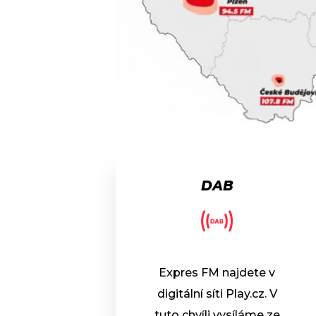
DAB
Expres FM najdete v
digitální síti Play.cz. V
tuto chvíli vysíláme ze