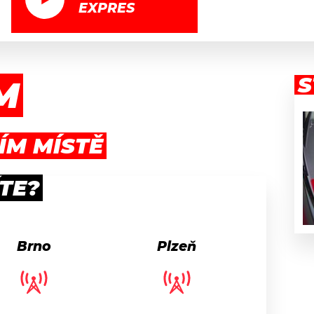
EXPRES
S
M
T
ÍM MÍSTĚ
TE?
Brno
Plzeň