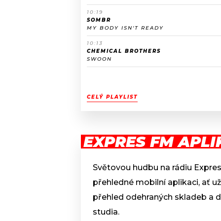
10:19
SOMBR
MY BODY ISN'T READY
10:13
CHEMICAL BROTHERS
SWOON
CELÝ PLAYLIST
EXPRES FM APLI
Světovou hudbu na rádiu Expre
přehledné mobilní aplikaci, ať už
přehled odehraných skladeb a d
studia.