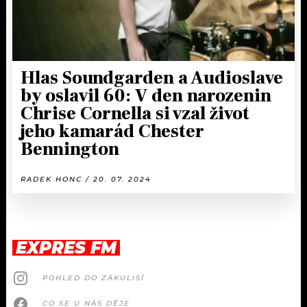
Hlas Soundgarden a Audioslave
by oslavil 60: V den narozenin
Chrise Cornella si vzal život
jeho kamarád Chester
Bennington
RADEK HONC / 20. 07. 2024
EXPRES FM
POHLED DO ZÁKULISÍ
CO SE U NÁS DĚJE