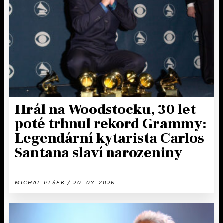
KALENDÁŘ
PROGRAM
KVÍZY
PLAYLIST
VIP
JAK NALADIT
TRENDY
KULTURA
Hrál na Woodstocku, 30 let
poté trhnul rekord Grammy:
MIX
Legendární kytarista Carlos
Santana slaví narozeniny
OSTATNÍ
MICHAL PLŠEK / 20. 07. 2026