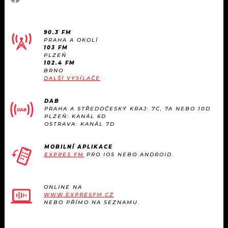
90.3 FM
PRAHA A OKOLÍ
103 FM
PLZEŇ
102.4 FM
BRNO
DALŠÍ VYSÍLAČE
DAB
PRAHA A STŘEDOČESKÝ KRAJ: 7C, 7A NEBO 10D
PLZEŇ: KANÁL 6D
OSTRAVA: KANÁL 7D
MOBILNÍ APLIKACE
EXPRES FM
PRO IOS NEBO ANDROID.
ONLINE NA
WWW.EXPRESFM.CZ
NEBO PŘÍMO NA SEZNAMU.