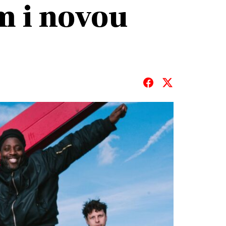
m i novou
T