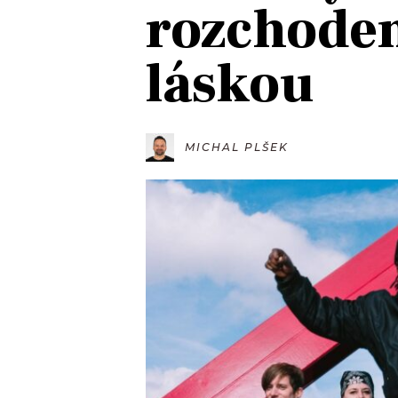
rozchode
JAK NALADIT
láskou
RÁDIO
APLIKACE
PLAYLIST
PROGRAM
JAK NALADI
MICHAL PLŠEK
SOUTĚŽE