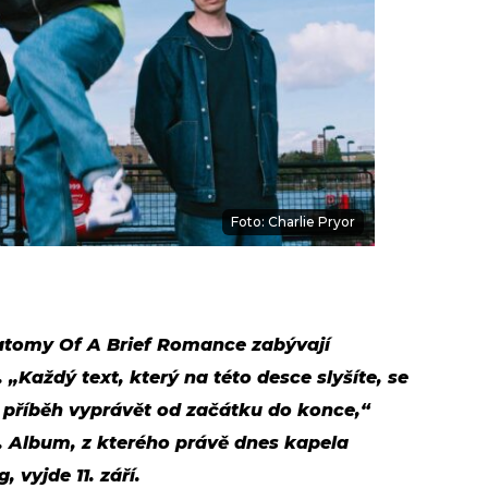
Foto: Charlie Pryor
atomy Of A Brief Romance zabývají
.
„Každý text, který na této desce slyšíte, se
n příběh vyprávět od začátku do konce,“
. Album, z kterého právě dnes kapela
, vyjde 11. září.