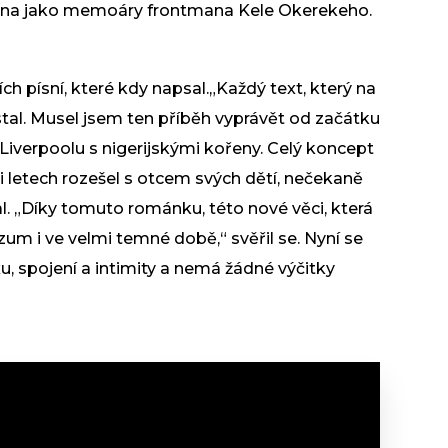
vána jako memoáry frontmana Kele Okerekeho.
ch písní, které kdy napsal.„Každý text, který na
stal. Musel jsem ten příběh vyprávět od začátku
 Liverpoolu s nigerijskými kořeny. Celý koncept
ti letech rozešel s otcem svých dětí, nečekaně
. „Díky tomuto románku, této nové věci, která
ozum i ve velmi temné době,“ svěřil se. Nyní se
u, spojení a intimity a nemá žádné výčitky