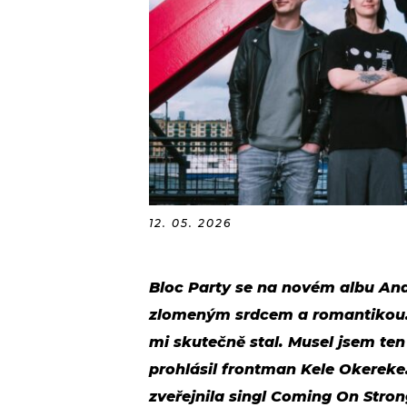
12. 05. 2026
Bloc Party se na novém albu An
zlomeným srdcem a romantikou
mi skutečně stal. Musel jsem te
prohlásil frontman Kele Okereke
zveřejnila singl Coming On Strong