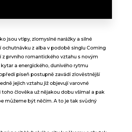
ako jsou vtipy, zlomyslné narážky a silné
ní ochutnávku z alba v podobě singlu Coming
ní z prvního romantického vztahu s novým
 kytar a energického, dunivého rytmu
opředí píseň postupně zavádí zlověstnější
edně jejich vztahu již objevují varovné
 si toho člověka už nějakou dobu všímal a pak
ebe můžeme být něčím. A to je tak svůdný