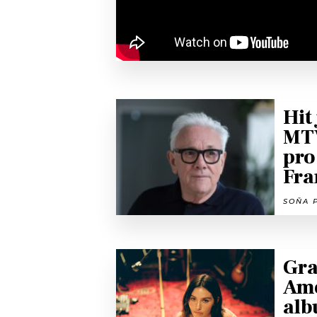
Hit
MTV
pro
Fra
SOŇA P
Gra
Ame
alb