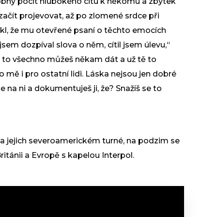
dobný pocit hlubokého citu k někomu a zbytek
začít projevovat, až po zlomené srdce při
kl, že mu otevřené psaní o těchto emocích
sem dozpíval slova o něm, cítil jsem úlevu,“
 si to všechno můžeš někam dát a už tě to
 mě i pro ostatní lidi. Láska nejsou jen dobré
se na ni a dokumentuješ ji, že? Snažíš se to
 na jejich severoamerickém turné, na podzim se
ritánii a Evropě s kapelou Interpol.