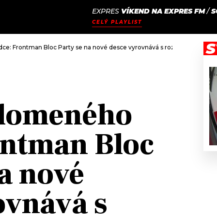
EXPRES
VÍKEND NA EXPRES FM
/
S
JAK
ODCASTY
SEZNAM.CZ
CELÝ PLAYLIST
NALADIT
S
ce: Frontman Bloc Party se na nové desce vyrovnává s rozchodem i nov
zlomeného
ontman Bloc
na nové
ovnává s