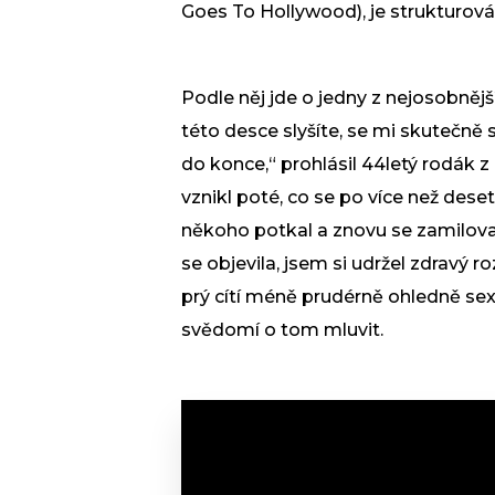
Goes To Hollywood), je strukturo
Podle něj jde o jedny z nejosobnější
této desce slyšíte, se mi skutečně 
do konce,“ prohlásil 44letý rodák z
vznikl poté, co se po více než dese
někoho potkal a znovu se zamiloval
se objevila, jsem si udržel zdravý r
prý cítí méně prudérně ohledně sex
svědomí o tom mluvit.