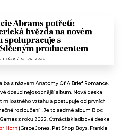
cie Abrams potřetí:
rická hvězda na novém
u spolupracuje s
ědčeným producentem
 PLŠEK / 12. 05. 2026
o alba s názvem Anatomy Of A Brief Romance,
své dosud nejosobnější album. Nová deska
ét milostného vztahu a postupuje od prvních
ečné rozloučení“. Je to sedmé album Bloc
ha Games z roku 2022. Čtrnáctiskladbová deska,
or Horn
(Grace Jones, Pet Shop Boys, Frankie