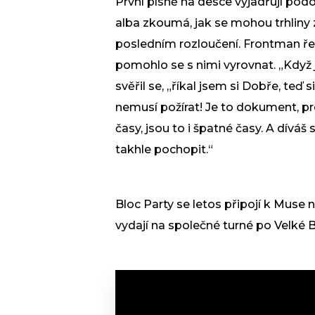
První písně na desce vyjadřují po
alba zkoumá, jak se mohou trhliny 
posledním rozloučení. Frontman ře
pomohlo se s nimi vyrovnat. „Když j
svěřil se, „říkal jsem si Dobře, teď
nemusí požírat! Je to dokument, pro
časy, jsou to i špatné časy. A díváš 
takhle pochopit.“
Bloc Party se letos připojí k Muse
vydají na společné turné po Velké B