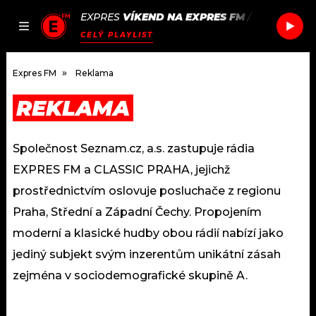
EXPRES
VÍKEND NA EXPRES FM
/
CHANCE TH
JAK
ČLÁNKY
PODCASTY
SEZNAM.CZ
CELÝ PLAYLIST
NALADIT
Expres FM
Reklama
REKLAMA
DOMŮ
Společnost Seznam.cz, a.s. zastupuje rádia
ČLÁNKY
EXPRES FM a CLASSIC PRAHA, jejichž
AKTUÁLNĚ
PODCASTY
prostřednictvím oslovuje posluchače z regionu
Praha, Střední a Západní Čechy. Propojením
HUDBA
JAK NALADIT
moderní a klasické hudby obou rádií nabízí jako
jediný subjekt svým inzerentům unikátní zásah
ROZHOVORY
RÁDIO
zejména v sociodemografické skupině A.
#NEBUDUDOMA
APLIKACE
SOUTĚŽE