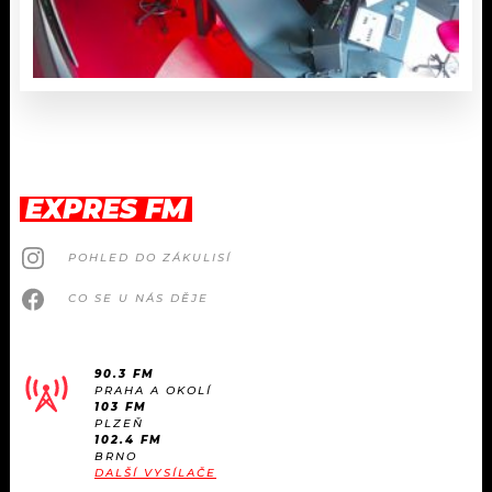
EXPRES FM
POHLED DO ZÁKULISÍ
CO SE U NÁS DĚJE
90.3 FM
PRAHA A OKOLÍ
103 FM
PLZEŇ
102.4 FM
BRNO
DALŠÍ VYSÍLAČE