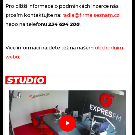
KALENDÁŘ
PROGRAM
Pro bližší informace o podmínkách inzerce nás
prosím kontaktujte na:
radia@firma.seznam.cz
KVÍZY
PLAYLIST
nebo na telefonu
234 694 200
.
VIP
JAK NALADIT
TRENDY
Více informací najdete též na našem
obchodním
webu
.
KULTURA
MIX
STUDIO
OSTATNÍ