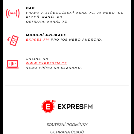
DAB
PRAHA A STŘEDOČESKÝ KRAJ: 7C, 7A NEBO 10D
PLZEŇ: KANÁL 6D
OSTRAVA: KANÁL 7D
MOBILNÍ APLIKACE
EXPRES FM
PRO IOS NEBO ANDROID.
ONLINE NA
WWW.EXPRESFM.CZ
NEBO PŘÍMO NA SEZNAMU.
SOUTĚŽNÍ PODMÍNKY
OCHRANA ÚDAJŮ