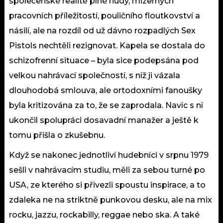
společenské realitě plné nudy, mizerných
pracovních příležitostí, pouličního floutkovství a
násilí, ale na rozdíl od už dávno rozpadlých Sex
Pistols nechtěli rezignovat. Kapela se dostala do
schizofrenní situace – byla sice podepsána pod
velkou nahrávací společností, s níž ji vázala
dlouhodobá smlouva, ale ortodoxními fanoušky
byla kritizována za to, že se zaprodala. Navíc s ní
ukončil spolupráci dosavadní manažer a ještě k
tomu přišla o zkušebnu.
Když se nakonec jednotliví hudebníci v srpnu 1979
sešli v nahrávacím studiu, měli za sebou turné po
USA, ze kterého si přivezli spoustu inspirace, a to
zdaleka ne na striktně punkovou desku, ale na mix
rocku, jazzu, rockabilly, reggae nebo ska. A také