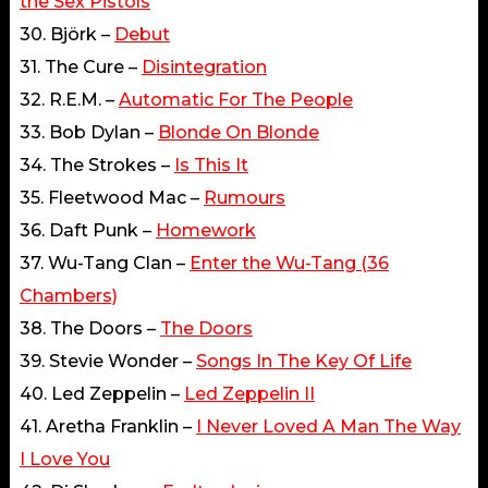
the Sex Pistols
30. Björk –
Debut
31. The Cure –
Disintegration
32. R.E.M. –
Automatic For The People
33. Bob Dylan –
Blonde On Blonde
34. The Strokes –
Is This It
35. Fleetwood Mac –
Rumours
36. Daft Punk –
Homework
37. Wu-Tang Clan –
Enter the Wu-Tang (36
Chambers)
38. The Doors –
The Doors
39. Stevie Wonder –
Songs In The Key Of Life
40. Led Zeppelin –
Led Zeppelin II
41. Aretha Franklin –
I Never Loved A Man The Way
I Love You