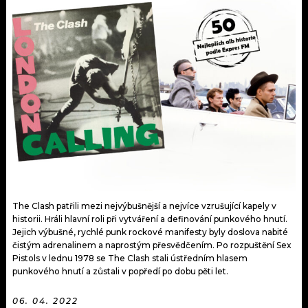
KALENDÁŘ
PROGRAM
KVÍZY
PLAYLIST
VIP
JAK NALADIT
TRENDY
KULTURA
MIX
OSTATNÍ
The Clash patřili mezi nejvýbušnější a nejvíce vzrušující kapely v
historii. Hráli hlavní roli při vytváření a definování punkového hnutí.
Jejich výbušné, rychlé punk rockové manifesty byly doslova nabité
čistým adrenalinem a naprostým přesvědčením. Po rozpuštění Sex
Pistols v lednu 1978 se The Clash stali ústředním hlasem
punkového hnutí a zůstali v popředí po dobu pěti let.
06. 04. 2022