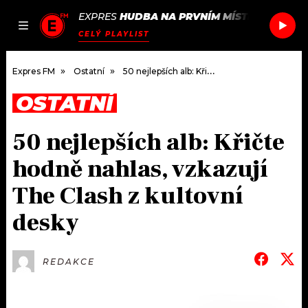
EXPRES
HUDBA NA PRVNÍM MÍSTĚ
/
VALENTI
JAK
ČLÁNKY
PODCASTY
SEZNAM.CZ
CELÝ PLAYLIST
NALADIT
Expres FM
Ostatní
50 nejlepších alb: Křičte hodně nahlas, vzkazují The Clash z kultovní desky
OSTATNÍ
DOMŮ
50 nejlepších alb: Křičte
ČLÁNKY
hodně nahlas, vzkazují
AKTUÁLNĚ
PODCASTY
The Clash z kultovní
desky
HUDBA
JAK NALADIT
ROZHOVORY
RÁDIO
REDAKCE
#NEBUDUDOMA
APLIKACE
SOUTĚŽE