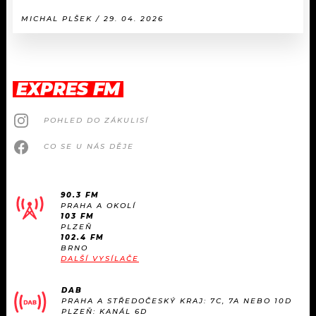
MICHAL PLŠEK / 29. 04. 2026
EXPRES FM
POHLED DO ZÁKULISÍ
CO SE U NÁS DĚJE
90.3 FM
PRAHA A OKOLÍ
103 FM
PLZEŇ
102.4 FM
BRNO
DALŠÍ VYSÍLAČE
DAB
PRAHA A STŘEDOČESKÝ KRAJ: 7C, 7A NEBO 10D
PLZEŇ: KANÁL 6D