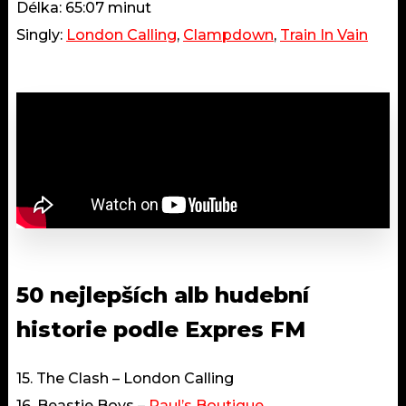
Délka: 65:07 minut
Singly:
London Calling
,
Clampdown
,
Train In Vain
50 nejlepších alb hudební
historie podle Expres FM
15. The Clash – London Calling
16. Beastie Boys –
Paul’s Boutique