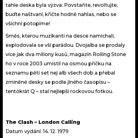
tahle deska byla výzva: Povstaňte, revoltujte,
buďte naštvaní, křičte hodně nahlas, nebo se
všichni potopíme!
Směs, kterou muzikanti na desce namíchali,
explodovala se vší parádou. Dvojalba se prodaly
více jak dva miliony kusů, magazín Rolling Stone
ho v roce 2003 umístil na osmou příčku na
seznamu pěti set nej alb všech dob a přebal
zmíněné desky se podle jiného časopisu –
tentokrát Q – stal nejlepší rockovou fotkou.
The Clash – London Calling
Datum vydání: 14. 12. 1979