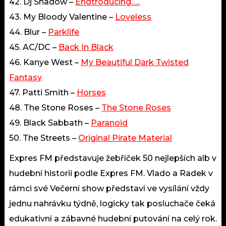
42. Dj Shadow –
Endtroducing…..
43. My Bloody Valentine –
Loveless
44. Blur –
Parklife
45. AC/DC –
Back In Black
46. Kanye West –
My Beautiful Dark Twisted
Fantasy
47. Patti Smith –
Horses
48. The Stone Roses –
The Stone Roses
49. Black Sabbath –
Paranoid
50. The Streets –
Original Pirate Material
Expres FM představuje žebříček 50 nejlepších alb v
hudební historii podle Expres FM. Vlado a Radek v
rámci své Večerní show představí ve vysílání vždy
jednu nahrávku týdně, logicky tak posluchače čeká
edukativní a zábavné hudební putování na celý rok.