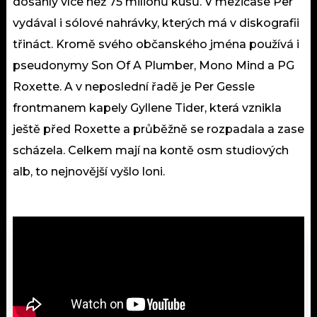
dosáhly více než 75 milionů kusů. V mezičase Per
vydával i sólové nahrávky, kterých má v diskografii
třináct. Kromě svého občanského jména používá i
pseudonymy Son Of A Plumber, Mono Mind a PG
Roxette. A v neposlední řadě je Per Gessle
frontmanem kapely Gyllene Tider, která vznikla
ještě před Roxette a průběžně se rozpadala a zase
scházela. Celkem mají na kontě osm studiových
alb, to nejnovější vyšlo loni.