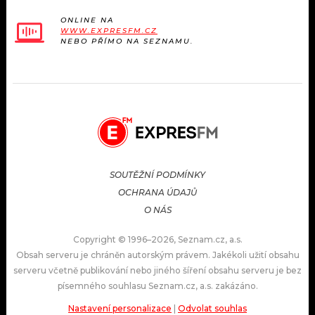
ONLINE NA
WWW.EXPRESFM.CZ
NEBO PŘÍMO NA SEZNAMU.
SOUTĚŽNÍ PODMÍNKY
OCHRANA ÚDAJŮ
O NÁS
Copyright © 1996–2026, Seznam.cz, a.s.
Obsah serveru je chráněn autorským právem. Jakékoli užití obsahu
serveru včetně publikování nebo jiného šíření obsahu serveru je bez
písemného souhlasu Seznam.cz, a.s. zakázáno.
Nastavení personalizace
|
Odvolat souhlas