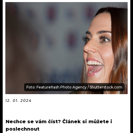
KALENDÁŘ
PROGRAM
KVÍZY
PLAYLIST
VIP
JAK NALADIT
TRENDY
KULTURA
MIX
Foto: Featureflash Photo Agency / Shutterstock.com
OSTATNÍ
12. 01. 2024
Nechce se vám číst? Článek si můžete i
poslechnout