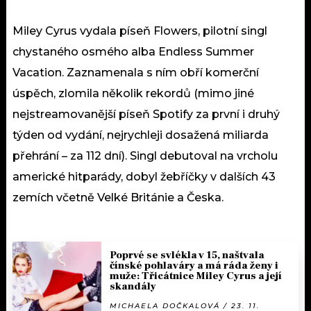
Miley Cyrus vydala píseň Flowers, pilotní singl
chystaného osmého alba Endless Summer
Vacation. Zaznamenala s ním obří komerční
úspěch, zlomila několik rekordů (mimo jiné
nejstreamovanější píseň Spotify za první i druhý
týden od vydání, nejrychleji dosažená miliarda
přehrání – za 112 dní). Singl debutoval na vrcholu
americké hitparády, dobyl žebříčky v dalších 43
zemích včetně Velké Británie a Česka.
Poprvé se svlékla v 15, naštvala
čínské pohlaváry a má ráda ženy i
muže: Třicátnice Miley Cyrus a její
skandály
MICHAELA DOČKALOVÁ / 23. 11.