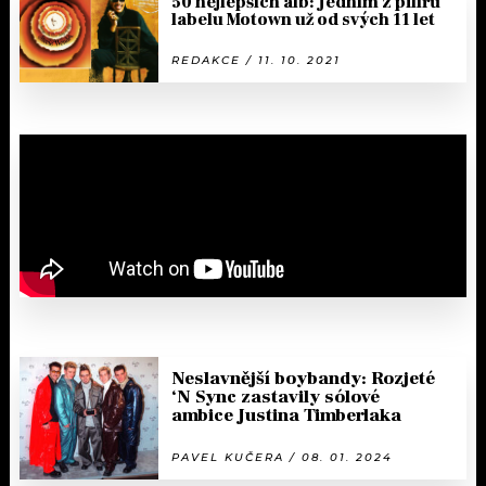
50 nejlepších alb: Jedním z pilířů
labelu Motown už od svých 11 let
REDAKCE / 11. 10. 2021
Neslavnější boybandy: Rozjeté
‘N Sync zastavily sólové
ambice Justina Timberlaka
PAVEL KUČERA / 08. 01. 2024