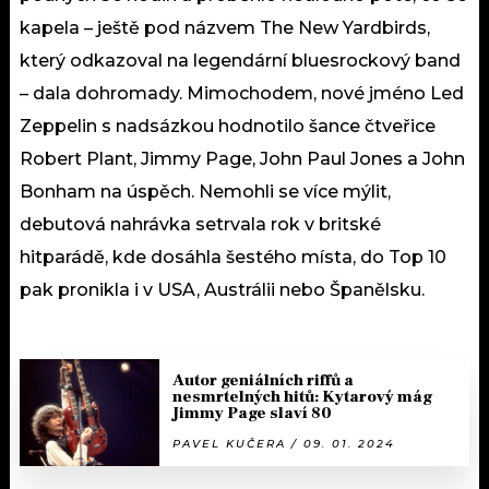
kapela – ještě pod názvem The New Yardbirds,
který odkazoval na legendární bluesrockový band
– dala dohromady. Mimochodem, nové jméno Led
Zeppelin s nadsázkou hodnotilo šance čtveřice
Robert Plant, Jimmy Page, John Paul Jones a John
Bonham na úspěch. Nemohli se více mýlit,
debutová nahrávka setrvala rok v britské
hitparádě, kde dosáhla šestého místa, do Top 10
pak pronikla i v USA, Austrálii nebo Španělsku.
Autor geniálních riffů a
nesmrtelných hitů: Kytarový mág
Jimmy Page slaví 80
PAVEL KUČERA / 09. 01. 2024