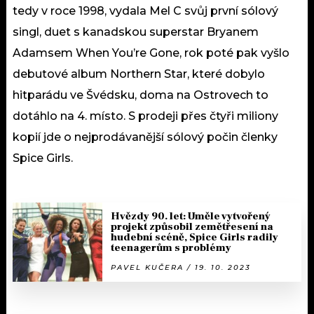
tedy v roce 1998, vydala Mel C svůj první sólový
singl, duet s kanadskou superstar Bryanem
Adamsem When You’re Gone, rok poté pak vyšlo
debutové album Northern Star, které dobylo
hitparádu ve Švédsku, doma na Ostrovech to
dotáhlo na 4. místo. S prodeji přes čtyři miliony
kopií jde o nejprodávanější sólový počin členky
Spice Girls.
Hvězdy 90. let: Uměle vytvořený
projekt způsobil zemětřesení na
hudební scéně, Spice Girls radily
teenagerům s problémy
PAVEL KUČERA / 19. 10. 2023