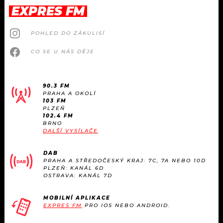
EXPRES FM
POHLED DO ZÁKULISÍ
CO SE U NÁS DĚJE
90.3 FM
PRAHA A OKOLÍ
103 FM
PLZEŇ
102.4 FM
BRNO
DALŠÍ VYSÍLAČE
DAB
PRAHA A STŘEDOČESKÝ KRAJ: 7C, 7A NEBO 10D
PLZEŇ: KANÁL 6D
OSTRAVA: KANÁL 7D
MOBILNÍ APLIKACE
EXPRES FM
PRO IOS NEBO ANDROID.