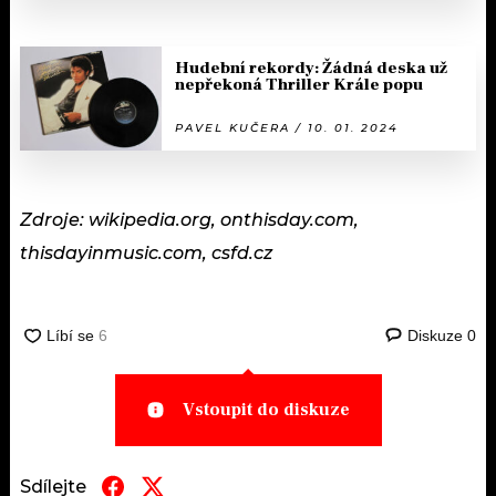
Hudební rekordy: Žádná deska už
nepřekoná Thriller Krále popu
PAVEL KUČERA / 10. 01. 2024
Zdroje: wikipedia.org, onthisday.com,
thisdayinmusic.com, csfd.cz
Diskuze
0
Vstoupit do diskuze
Sdílejte