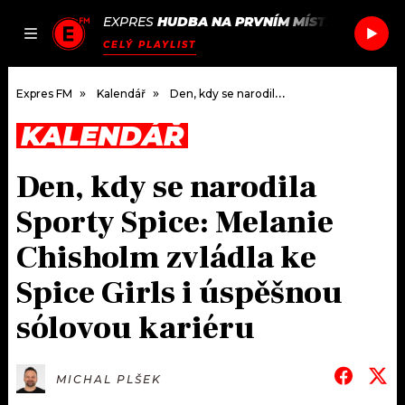
EXPRES
HUDBA NA PRVNÍM MÍSTĚ
/
BULLER
JAK
ČLÁNKY
PODCASTY
SEZNAM.CZ
CELÝ PLAYLIST
NALADIT
Expres FM
Kalendář
Den, kdy se narodila Sporty Spice: Melanie Chisholm zvládla ke Spice Girls i úspěšnou sólovou kariéru
KALENDÁŘ
DOMŮ
Den, kdy se narodila
ČLÁNKY
Sporty Spice: Melanie
AKTUÁLNĚ
PODCASTY
Chisholm zvládla ke
Spice Girls i úspěšnou
HUDBA
JAK NALADIT
sólovou kariéru
ROZHOVORY
RÁDIO
#NEBUDUDOMA
APLIKACE
SOUTĚŽE
MICHAL PLŠEK