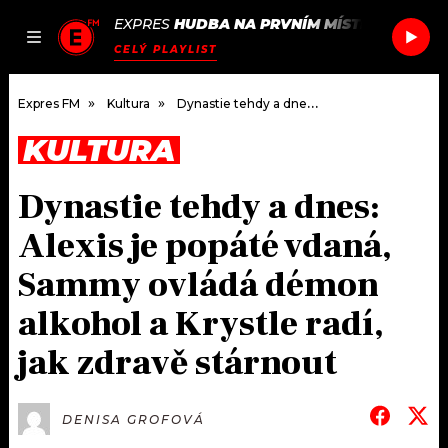
EXPRES
HUDBA NA PRVNÍM MÍSTĚ
/
RUDIME
JAK
ČLÁNKY
PODCASTY
SEZNAM.CZ
CELÝ PLAYLIST
NALADIT
Expres FM
Kultura
Dynastie tehdy a dnes: Alexis je popáté vdaná, Sammy ovládá démon alkohol a Krystle radí, jak zdravě stárnout
KULTURA
DOMŮ
Dynastie tehdy a dnes:
ČLÁNKY
Alexis je popáté vdaná,
AKTUÁLNĚ
PODCASTY
Sammy ovládá démon
alkohol a Krystle radí,
HUDBA
JAK NALADIT
jak zdravě stárnout
ROZHOVORY
RÁDIO
#NEBUDUDOMA
APLIKACE
SOUTĚŽE
DENISA GROFOVÁ