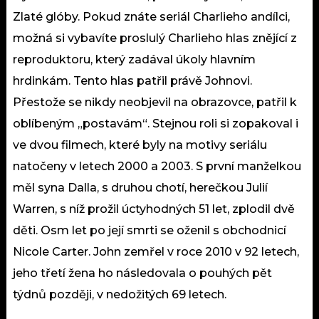
Zlaté glóby. Pokud znáte seriál Charlieho andílci,
možná si vybavíte proslulý Charlieho hlas znějící z
reproduktoru, který zadával úkoly hlavním
hrdinkám. Tento hlas patřil právě Johnovi.
Přestože se nikdy neobjevil na obrazovce, patřil k
oblíbeným „postavám“. Stejnou roli si zopakoval i
ve dvou filmech, které byly na motivy seriálu
natočeny v letech 2000 a 2003. S první manželkou
měl syna Dalla, s druhou chotí, herečkou Julií
Warren, s níž prožil úctyhodných 51 let, zplodil dvě
děti. Osm let po její smrti se oženil s obchodnicí
Nicole Carter. John zemřel v roce 2010 v 92 letech,
jeho třetí žena ho následovala o pouhých pět
týdnů později, v nedožitých 69 letech.