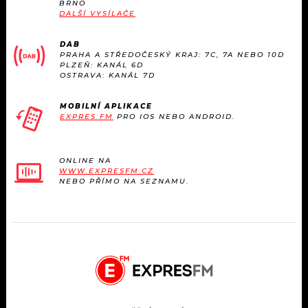
BRNO
DALŠÍ VYSÍLAČE
DAB
PRAHA A STŘEDOČESKÝ KRAJ: 7C, 7A NEBO 10D
PLZEŇ: KANÁL 6D
OSTRAVA: KANÁL 7D
MOBILNÍ APLIKACE
EXPRES FM
PRO IOS NEBO ANDROID.
ONLINE NA
WWW.EXPRESFM.CZ
NEBO PŘÍMO NA SEZNAMU.