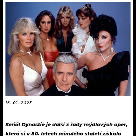
KALENDÁŘ
PROGRAM
KVÍZY
PLAYLIST
VIP
JAK NALADIT
TRENDY
KULTURA
MIX
OSTATNÍ
16. 01. 2023
Seriál Dynastie je další z řady mýdlových oper,
která si v 80. letech minulého století získala