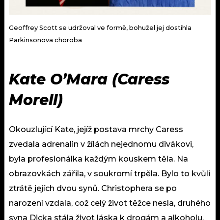
Geoffrey Scott se udržoval ve formě, bohužel jej dostihla
Parkinsonova choroba
Kate O’Mara (Caress
Morell)
Okouzlující Kate, jejíž postava mrchy Caress
zvedala adrenalin v žílách nejednomu divákovi,
byla profesionálka každým kouskem těla. Na
obrazovkách zářila, v soukromí trpěla. Bylo to kvůli
ztrátě jejích dvou synů. Christophera se po
narození vzdala, což celý život těžce nesla, druhého
syna Dicka stála život láska k drogám a alkoholu,