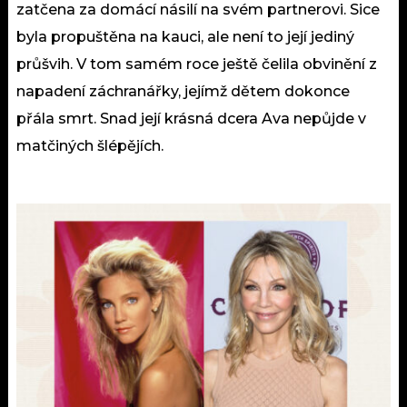
zatčena za domácí násilí na svém partnerovi. Sice
byla propuštěna na kauci, ale není to její jediný
průšvih. V tom samém roce ještě čelila obvinění z
napadení záchranářky, jejímž dětem dokonce
přála smrt. Snad její krásná dcera Ava nepůjde v
matčiných šlépějích.