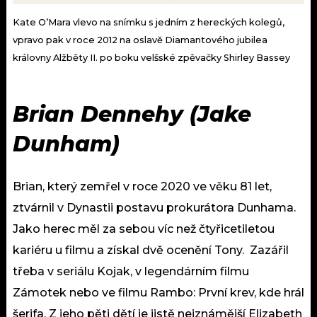
Kate O’Mara vlevo na snímku s jedním z hereckých kolegů,
vpravo pak v roce 2012 na oslavě Diamantového jubilea
královny Alžběty II. po boku velšské zpěvačky Shirley Bassey
Brian Dennehy (Jake
Dunham)
Brian, který zemřel v roce 2020 ve věku 81 let,
ztvárnil v Dynastii postavu prokurátora Dunhama.
Jako herec měl za sebou víc než čtyřicetiletou
kariéru u filmu a získal dvě ocenění Tony. Zazářil
třeba v seriálu Kojak, v legendárním filmu
Zámotek nebo ve filmu Rambo: První krev, kde hrál
šerifa. Z jeho pěti dětí je jistě nejznámější Elizabeth