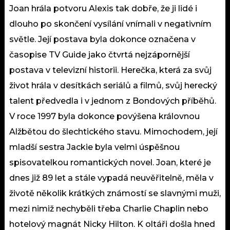
Joan hrála potvoru Alexis tak dobře, že ji lidé i
dlouho po skončení vysílání vnímali v negativním
světle. Její postava byla dokonce označena v
časopise TV Guide jako čtvrtá nejzápornější
postava v televizní historii. Herečka, která za svůj
život hrála v desítkách seriálů a filmů, svůj herecký
talent předvedla i v jednom z Bondových příběhů.
V roce 1997 byla dokonce povýšena královnou
Alžbětou do šlechtického stavu. Mimochodem, její
mladší sestra Jackie byla velmi úspěšnou
spisovatelkou romantických novel. Joan, které je
dnes již 89 let a stále vypadá neuvěřitelně, měla v
životě několik krátkých známostí se slavnými muži,
mezi nimiž nechyběli třeba Charlie Chaplin nebo
hotelový magnát Nicky Hilton. K oltáři došla hned