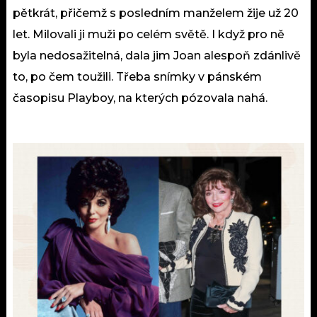
pětkrát, přičemž s posledním manželem žije už 20
let. Milovali ji muži po celém světě. I když pro ně
byla nedosažitelná, dala jim Joan alespoň zdánlivě
to, po čem toužili. Třeba snímky v pánském
časopisu Playboy, na kterých pózovala nahá.