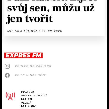
svůj sen, můžu už
jen tvořit
MICHALA TŮMOVÁ / 02. 07. 2026
EXPRES FM
POHLED DO ZÁKULISÍ
CO SE U NÁS DĚJE
90.3 FM
PRAHA A OKOLÍ
103 FM
PLZEŇ
102.4 FM