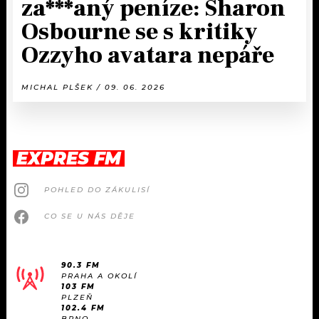
za***aný peníze: Sharon
Osbourne se s kritiky
Ozzyho avatara nepáře
MICHAL PLŠEK / 09. 06. 2026
EXPRES FM
POHLED DO ZÁKULISÍ
CO SE U NÁS DĚJE
90.3 FM
PRAHA A OKOLÍ
103 FM
PLZEŇ
102.4 FM
BRNO