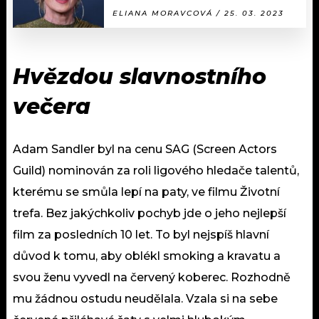
ELIANA MORAVCOVÁ / 25. 03. 2023
Hvězdou slavnostního
večera
Adam Sandler byl na cenu SAG (Screen Actors
Guild) nominován za roli ligového hledače talentů,
kterému se smůla lepí na paty, ve filmu Životní
trefa. Bez jakýchkoliv pochyb jde o jeho nejlepší
film za posledních 10 let. To byl nejspíš hlavní
důvod k tomu, aby oblékl smoking a kravatu a
svou ženu vyvedl na červený koberec. Rozhodně
mu žádnou ostudu neudělala. Vzala si na sebe