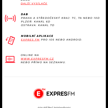
DALŠÍ VYSÍLAČE
DAB
PRAHA A STŘEDOČESKÝ KRAJ: 7C, 7A NEBO 10D
PLZEŇ: KANÁL 6D
OSTRAVA: KANÁL 7D
MOBILNÍ APLIKACE
EXPRES FM
PRO IOS NEBO ANDROID.
ONLINE NA
WWW.EXPRESFM.CZ
NEBO PŘÍMO NA SEZNAMU.