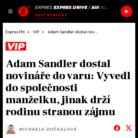
EXPRES
EXPRES DRIVE
/
AIR
ALL I NEED
JAK
ČLÁNKY
PODCASTY
SEZNAM.CZ
CELÝ PLAYLIST
NALADIT
Expres FM
VIP
Adam Sandler dostal novináře do varu: Vyvedl do společnosti manželku, jinak drží rodinu stranou zájmu
VIP
DOMŮ
Adam Sandler dostal
ČLÁNKY
novináře do varu: Vyvedl
AKTUÁLNĚ
PODCASTY
do společnosti
manželku, jinak drží
HUDBA
JAK NALADIT
rodinu stranou zájmu
ROZHOVORY
RÁDIO
#NEBUDUDOMA
APLIKACE
SOUTĚŽE
MICHAELA DOČKALOVÁ