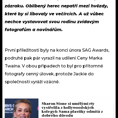
zázraku. Oblíbený herec nepatří mezi hvězdy,
které by si libovaly ve večírcích. A už vůbec
nechce vystavovat svou rodinu zvídavým
fotografům a novinářům.
První příležitostí byly na konci února SAG Awards,
podruhé pak pár vyrazil na udílení Ceny Marka
Twaina. V obou případech to byl pro přítomné
fotografy cenný úlovek, protože Jackie do
společnosti vyráží vzácně.
Sharon Stone si umělými rty
vystřelila z hollywoodských
kolegyň: Sama plastiky odmítá z
dobrého důvodu