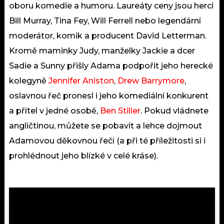
oboru komedie a humoru. Laureáty ceny jsou herci
Bill Murray, Tina Fey, Will Ferrell nebo legendární
moderátor, komik a producent David Letterman.
Kromě maminky Judy, manželky Jackie a dcer
Sadie a Sunny přišly Adama podpořit jeho herecké
kolegyně
Jennifer Aniston
,
Drew Barrymore
,
oslavnou řeč pronesl i jeho komediální konkurent
a přítel v jedné osobě,
Ben Stiller
. Pokud vládnete
angličtinou, můžete se pobavit a lehce dojmout
Adamovou děkovnou řečí (a při té příležitosti si i
prohlédnout jeho blízké v celé kráse).