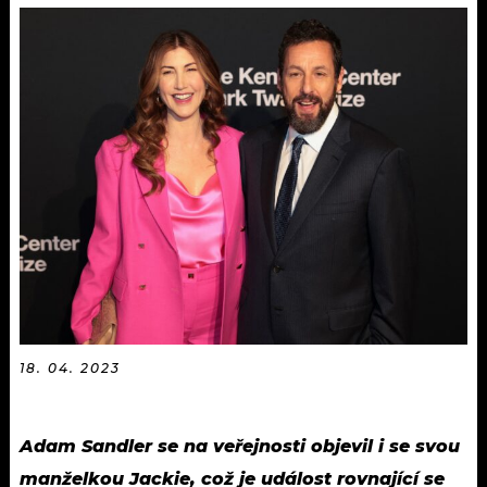
KALENDÁŘ
PROGRAM
KVÍZY
PLAYLIST
VIP
JAK NALADIT
TRENDY
KULTURA
MIX
OSTATNÍ
18. 04. 2023
Adam Sandler se na veřejnosti objevil i se svou
manželkou Jackie, což je událost rovnající se