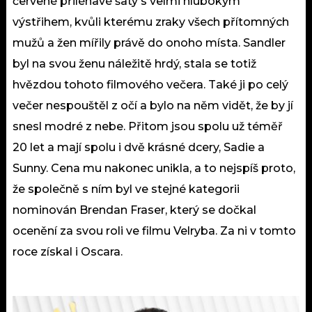
červené přiléhavé šaty s velmi hlubokým
výstřihem, kvůli kterému zraky všech přítomných
mužů a žen mířily právě do onoho místa. Sandler
byl na svou ženu náležitě hrdý, stala se totiž
hvězdou tohoto filmového večera. Také ji po celý
večer nespouštěl z očí a bylo na něm vidět, že by jí
snesl modré z nebe. Přitom jsou spolu už téměř
20 let a mají spolu i dvě krásné dcery, Sadie a
Sunny. Cena mu nakonec unikla, a to nejspíš proto,
že společně s ním byl ve stejné kategorii
nominován Brendan Fraser, který se dočkal
ocenění za svou roli ve filmu Velryba. Za ni v tomto
roce získal i Oscara.