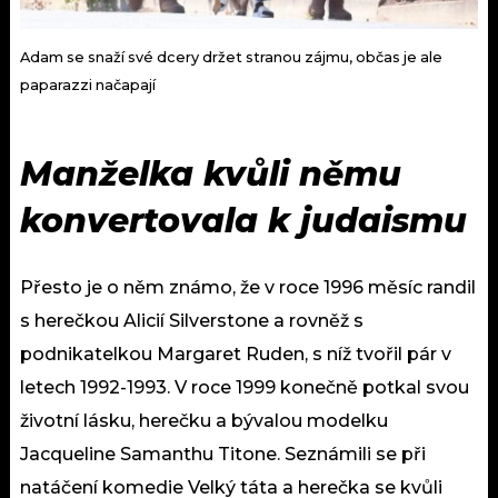
Adam se snaží své dcery držet stranou zájmu, občas je ale
paparazzi načapají
Manželka kvůli němu
konvertovala k judaismu
Přesto je o něm známo, že v roce 1996 měsíc randil
s herečkou Alicií Silverstone a rovněž s
podnikatelkou Margaret Ruden, s níž tvořil pár v
letech 1992-1993. V roce 1999 konečně potkal svou
životní lásku, herečku a bývalou modelku
Jacqueline Samanthu Titone. Seznámili se při
natáčení komedie Velký táta a herečka se kvůli