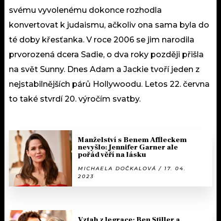
svému vyvolenému dokonce rozhodla
konvertovat k judaismu, ačkoliv ona sama byla do
té doby křesťanka. V roce 2006 se jim narodila
prvorozená dcera Sadie, o dva roky později přišla
na svět Sunny. Dnes Adam a Jackie tvoří jeden z
nejstabilnějších párů Hollywoodu. Letos 22. června
to také stvrdí 20. výročím svatby.
Manželství s Benem Affleckem
nevyšlo: Jennifer Garner ale
pořád věří na lásku
MICHAELA DOČKALOVÁ / 17. 04.
2023
Vztah z legrace: Ben Stiller a