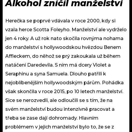
Alkohol zničil manželství
Herečka se poprvé vdávala v roce 2000, kdy si
vzala herce Scotta Foleyho. Manželství ale vydrželo
jen 4 roky. A už rok nato skočila rovnýma nohama
do manželství s hollywoodskou hvězdou Benem
Affleckem, do něhož se prý zakoukala už během
natáčení Daredevila. S ním má dcery Violet a
Seraphinu a syna Samuela. Dlouho patřili k
nejoblíbenějším hollywoodským párům. Pohádka
však skončila v roce 2015, po 10 letech manželství.
Sice se nerozvedli, ale odloučili se s tím, že na
svém manželství budou intenzivně pracovat a
třeba se zase dají dohromady. Hlavním
problémem v jejich manželství bylo to, že se z