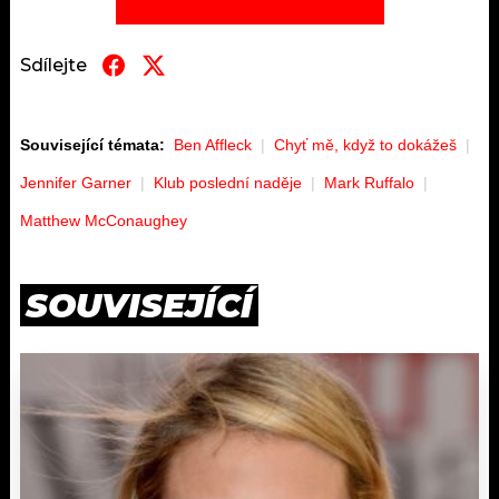
Sdílejte
Související témata:
Ben Affleck
Chyť mě, když to dokážeš
Jennifer Garner
Klub poslední naděje
Mark Ruffalo
Matthew McConaughey
SOUVISEJÍCÍ