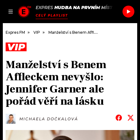
EXPRES
HUDBA NA PRVNÍM MÍSTĚ
/
SHURA &
JAK
ČLÁNKY
PODCASTY
SEZNAM.CZ
CELÝ PLAYLIST
NALADIT
Expres FM
VIP
Manželství s Benem Affleckem nevyšlo: Jennifer Garner ale pořád věří na lásku
VIP
DOMŮ
Manželství s Benem
ČLÁNKY
Affleckem nevyšlo:
AKTUÁLNĚ
PODCASTY
Jennifer Garner ale
pořád věří na lásku
HUDBA
JAK NALADIT
ROZHOVORY
RÁDIO
MICHAELA DOČKALOVÁ
#NEBUDUDOMA
APLIKACE
SOUTĚŽE