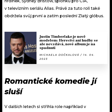
hrdinek, Sydney Bristow, špionku pro CIA,
v televizním seriálu Alias. Právě za tuto roli také
obdržela svůj první a zatím poslední Zlatý glóbus.
Justin Timberlake je nově
modelem: Herectví ani hudby se
ale nevzdává, nové album je na
spadnutí
MICHAELA DOČKALOVÁ / 14. 04.
2023
Romantické komedie jí
sluší
V dalších letech si střihla role například v