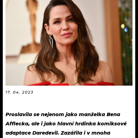
KALENDÁŘ
PROGRAM
KVÍZY
PLAYLIST
VIP
JAK NALADIT
TRENDY
KULTURA
MIX
OSTATNÍ
17. 04. 2023
Proslavila se nejenom jako manželka Bena
Afflecka, ale i jako hlavní hrdinka komiksové
adaptace Daredevil. Zazářila i v mnoha