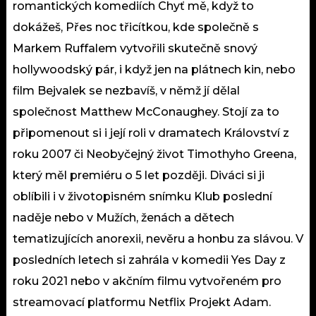
romantických komediích Chyť mě, když to
dokážeš, Přes noc třicítkou, kde společně s
Markem Ruffalem vytvořili skutečně snový
hollywoodský pár, i když jen na plátnech kin, nebo
film Bejvalek se nezbavíš, v němž jí dělal
společnost Matthew McConaughey. Stojí za to
připomenout si i její roli v dramatech Království z
roku 2007 či Neobyčejný život Timothyho Greena,
který měl premiéru o 5 let později. Diváci si ji
oblíbili i v životopisném snímku Klub poslední
naděje nebo v Mužích, ženách a dětech
tematizujících anorexii, nevěru a honbu za slávou. V
posledních letech si zahrála v komedii Yes Day z
roku 2021 nebo v akčním filmu vytvořeném pro
streamovací platformu Netflix Projekt Adam.