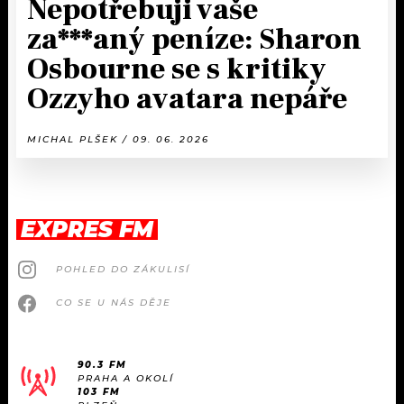
Nepotřebuji vaše
za***aný peníze: Sharon
Osbourne se s kritiky
Ozzyho avatara nepáře
MICHAL PLŠEK / 09. 06. 2026
EXPRES FM
POHLED DO ZÁKULISÍ
CO SE U NÁS DĚJE
90.3 FM
PRAHA A OKOLÍ
103 FM