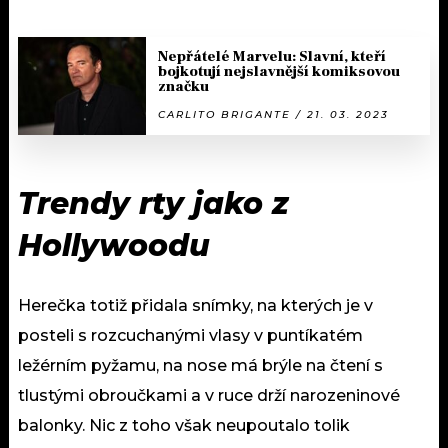
Nepřátelé Marvelu: Slavní, kteří
bojkotují nejslavnější komiksovou
značku
CARLITO BRIGANTE / 21. 03. 2023
Trendy rty jako z
Hollywoodu
Herečka totiž přidala snímky, na kterých je v
posteli s rozcuchanými vlasy v puntíkatém
ležérním pyžamu, na nose má brýle na čtení s
tlustými obroučkami a v ruce drží narozeninové
balonky. Nic z toho však neupoutalo tolik