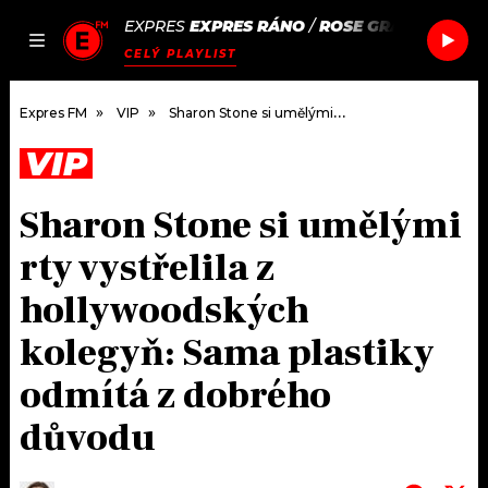
EXPRES
EXPRES RÁNO
/
ROSE GRAY
CLUB TO
JAK
ČLÁNKY
PODCASTY
SEZNAM.CZ
CELÝ PLAYLIST
NALADIT
Expres FM
VIP
Sharon Stone si umělými rty vystřelila z hollywoodských kolegyň: Sama plastiky odmítá z dobrého důvodu
VIP
DOMŮ
Sharon Stone si umělými
ČLÁNKY
rty vystřelila z
AKTUÁLNĚ
PODCASTY
hollywoodských
kolegyň: Sama plastiky
HUDBA
JAK NALADIT
odmítá z dobrého
ROZHOVORY
RÁDIO
důvodu
#NEBUDUDOMA
APLIKACE
SOUTĚŽE