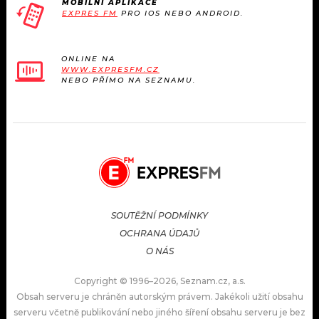
MOBILNÍ APLIKACE
EXPRES FM
PRO IOS NEBO ANDROID.
ONLINE NA
WWW.EXPRESFM.CZ
NEBO PŘÍMO NA SEZNAMU.
SOUTĚŽNÍ PODMÍNKY
OCHRANA ÚDAJŮ
O NÁS
Copyright © 1996–2026, Seznam.cz, a.s.
Obsah serveru je chráněn autorským právem. Jakékoli užití obsahu
serveru včetně publikování nebo jiného šíření obsahu serveru je bez