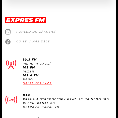
EXPRES FM
POHLED DO ZÁKULISÍ
CO SE U NÁS DĚJE
90.3 FM
PRAHA A OKOLÍ
103 FM
PLZEŇ
102.4 FM
BRNO
DALŠÍ VYSÍLAČE
DAB
PRAHA A STŘEDOČESKÝ KRAJ: 7C, 7A NEBO 10D
PLZEŇ: KANÁL 6D
OSTRAVA: KANÁL 7D