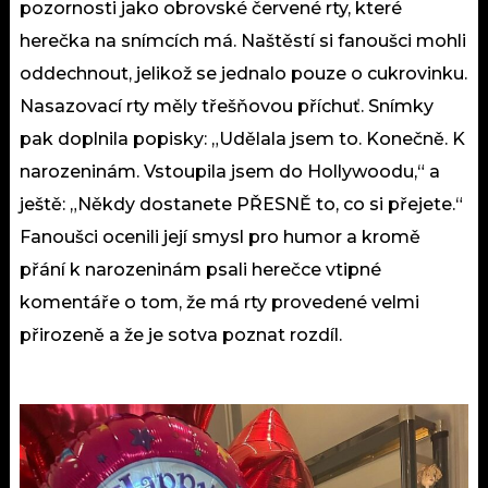
pozornosti jako obrovské červené rty, které
herečka na snímcích má. Naštěstí si fanoušci mohli
oddechnout, jelikož se jednalo pouze o cukrovinku.
Nasazovací rty měly třešňovou příchuť. Snímky
pak doplnila popisky: „Udělala jsem to. Konečně. K
narozeninám. Vstoupila jsem do Hollywoodu,“ a
ještě: „Někdy dostanete PŘESNĚ to, co si přejete.“
Fanoušci ocenili její smysl pro humor a kromě
přání k narozeninám psali herečce vtipné
komentáře o tom, že má rty provedené velmi
přirozeně a že je sotva poznat rozdíl.