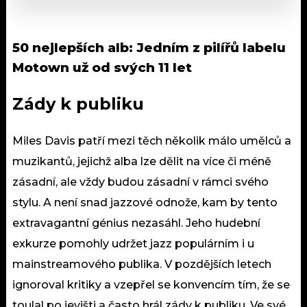
50 nejlepších alb: Jedním z pilířů labelu
Motown už od svých 11 let
Zády k publiku
Miles Davis patří mezi těch několik málo umělců a
muzikantů, jejichž alba lze dělit na více či méně
zásadní, ale vždy budou zásadní v rámci svého
stylu. A není snad jazzové odnože, kam by tento
extravagantní génius nezasáhl. Jeho hudební
exkurze pomohly udržet jazz populárním i u
mainstreamového publika. V pozdějších letech
ignoroval kritiky a vzepřel se konvencím tím, že se
toulal po jevišti a často hrál zády k publiku. Ve své