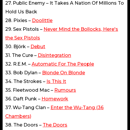
27. Public Enemy – It Takes A Nation Of Millions To
Hold Us Back
28. Pixies –
Doolittle
29. Sex Pistols –
Never Mind the Bollocks, Here's
the Sex Pistols
30. Björk –
Debut
31. The Cure –
Disintegration
32. R.E.M. –
Automatic For The People
33. Bob Dylan –
Blonde On Blonde
34. The Strokes –
Is This It
35. Fleetwood Mac –
Rumours
36. Daft Punk –
Homework
37. Wu-Tang Clan –
Enter the Wu-Tang (36
Chambers)
38. The Doors –
The Doors