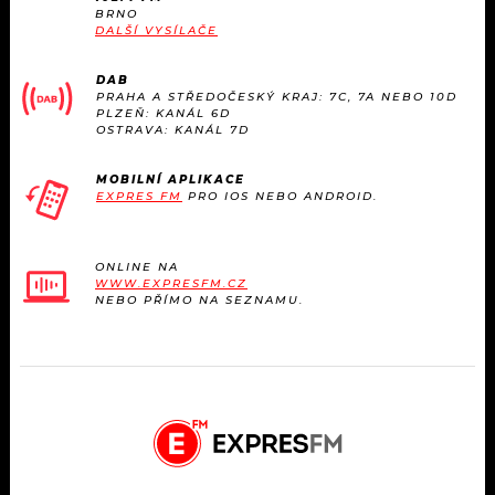
BRNO
DALŠÍ VYSÍLAČE
DAB
PRAHA A STŘEDOČESKÝ KRAJ: 7C, 7A NEBO 10D
PLZEŇ: KANÁL 6D
OSTRAVA: KANÁL 7D
MOBILNÍ APLIKACE
EXPRES FM
PRO IOS NEBO ANDROID.
ONLINE NA
WWW.EXPRESFM.CZ
NEBO PŘÍMO NA SEZNAMU.