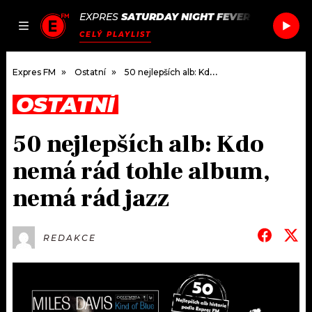
EXPRES
SATURDAY NIGHT FEVER
/
SATURDAY
JAK
ČLÁNKY
PODCASTY
SEZNAM.CZ
CELÝ PLAYLIST
NALADIT
Expres FM
Ostatní
50 nejlepších alb: Kdo nemá rád tohle album, nemá rád jazz
OSTATNÍ
DOMŮ
50 nejlepších alb: Kdo
ČLÁNKY
nemá rád tohle album,
AKTUÁLNĚ
PODCASTY
nemá rád jazz
HUDBA
JAK NALADIT
REDAKCE
ROZHOVORY
RÁDIO
#NEBUDUDOMA
APLIKACE
SOUTĚŽE