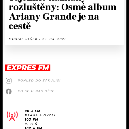
rozluštěny: Osmé album
Ariany Grande je na
cestě
MICHAL PLŠEK / 29. 04. 2026
EXPRES FM
POHLED DO ZÁKULISÍ
CO SE U NÁS DĚJE
90.3 FM
PRAHA A OKOLÍ
103 FM
PLZEŇ
102.4 FM