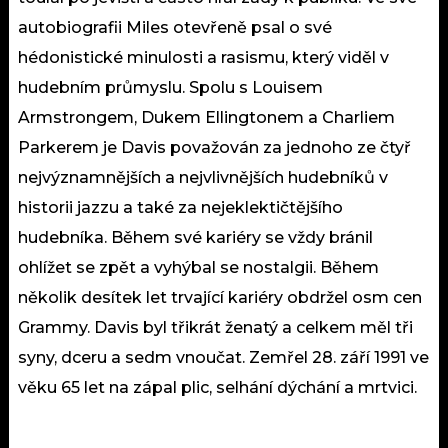
autobiografii Miles otevřeně psal o své
hédonistické minulosti a rasismu, který viděl v
hudebním průmyslu. Spolu s Louisem
Armstrongem, Dukem Ellingtonem a Charliem
Parkerem je Davis považován za jednoho ze čtyř
nejvýznamnějších a nejvlivnějších hudebníků v
historii jazzu a také za nejeklektičtějšího
hudebníka. Během své kariéry se vždy bránil
ohlížet se zpět a vyhýbal se nostalgii. Během
několik desítek let trvající kariéry obdržel osm cen
Grammy. Davis byl třikrát ženatý a celkem měl tři
syny, dceru a sedm vnoučat. Zemřel 28. září 1991 ve
věku 65 let na zápal plic, selhání dýchání a mrtvici.