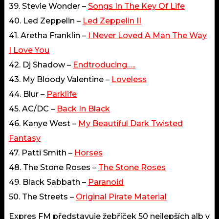
39. Stevie Wonder –
Songs In The Key Of Life
40. Led Zeppelin –
Led Zeppelin II
41. Aretha Franklin –
I Never Loved A Man The Way
I Love You
42. Dj Shadow –
Endtroducing…..
43. My Bloody Valentine –
Loveless
44. Blur –
Parklife
45. AC/DC –
Back In Black
46. Kanye West –
My Beautiful Dark Twisted
Fantasy
47. Patti Smith –
Horses
48. The Stone Roses –
The Stone Roses
49. Black Sabbath –
Paranoid
50. The Streets –
Original Pirate Material
Expres FM představuje žebříček 50 nejlepších alb v