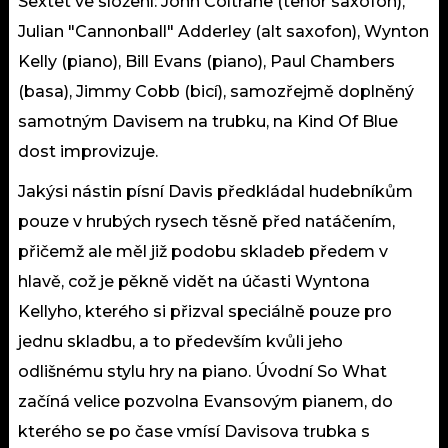
Sextet ve složení: John Coltrane (tenor saxofon),
Julian "Cannonball" Adderley (alt saxofon), Wynton
Kelly (piano), Bill Evans (piano), Paul Chambers
(basa), Jimmy Cobb (bicí), samozřejmě doplněný
samotným Davisem na trubku, na Kind Of Blue
dost improvizuje.
Jakýsi nástin písní Davis předkládal hudebníkům
pouze v hrubých rysech těsně před natáčením,
přičemž ale měl již podobu skladeb předem v
hlavě, což je pěkně vidět na účasti Wyntona
Kellyho, kterého si přizval speciálně pouze pro
jednu skladbu, a to především kvůli jeho
odlišnému stylu hry na piano. Úvodní So What
začíná velice pozvolna Evansovým pianem, do
kterého se po čase vmísí Davisova trubka s