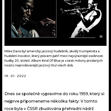
KALENDÁŘ
PROGRAM
KVÍZY
PLAYLIST
VIP
JAK NALADIT
TRENDY
KULTURA
Miles Davis byl americký jazzový hudebník, skvělý trumpetista a
hudební inovátor, který právem patří mezi nejvýraznější osobnosti
hudby 20. století. Album Kind Of Blue je s šesti miliony prodaných
MIX
nosičů neprodávanější jazzový titul všech dob.
OSTATNÍ
19. 01. 2022
Dnes se společně vypravíme do roku 1959, který si
nejprve připomeneme několika fakty: V tomto
roce byla v ČSSR zbudována přehradní nádrž