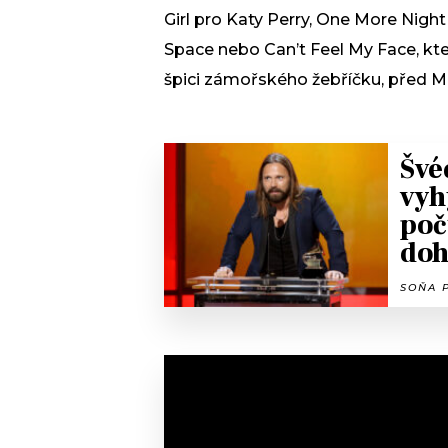
Girl pro Katy Perry, One More Night
Space nebo Can’t Feel My Face, kte
špici zámořského žebříčku, před M
Švé
vyh
poč
doh
SOŇA P