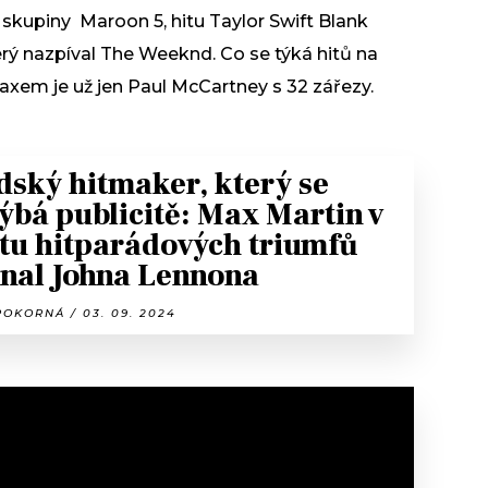
 skupiny Maroon 5, hitu Taylor Swift Blank
rý nazpíval The Weeknd. Co se týká hitů na
axem je už jen Paul McCartney s 32 zářezy.
dský hitmaker, který se
ýbá publicitě: Max Martin v
tu hitparádových triumfů
nal Johna Lennona
OKORNÁ / 03. 09. 2024