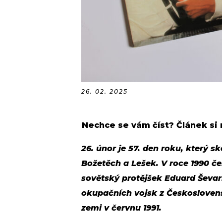
26. 02. 2025
Nechce se vám číst? Článek si
26. únor je 57. den roku, který s
Božetěch a Lešek. V roce 1990 če
sovětský protějšek Eduard Ševar
okupačních vojsk z Českoslovens
zemi v červnu 1991.