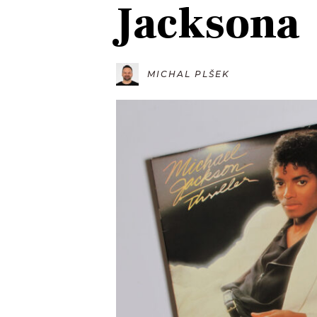
Jacksona
JAK NALADIT
RÁDIO
MICHAL PLŠEK
APLIKACE
PLAYLIST
PROGRAM
JAK NALADI
SOUTĚŽE