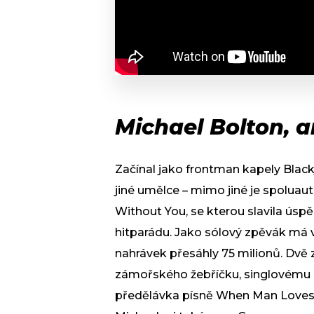
Michael Bolton, a
Začínal jako frontman kapely Black
jiné umělce – mimo jiné je spolua
Without You, se kterou slavila úsp
hitparádu. Jako sólový zpěvák má v
nahrávek přesáhly 75 milionů. Dvě z
zámořského žebříčku, singlovému k
předělávka písně When Man Loves