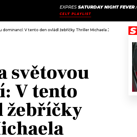
EXPRES
SATURDAY NIGHT FEVER
JAK
ODCASTY
SEZNAM.CZ
CELÝ PLAYLIST
NALADIT
S
u dominancí: V tento den ovládl žebříčky Thriller Michaela Jacksona
za světovou
: V tento
l žebříčky
Michaela