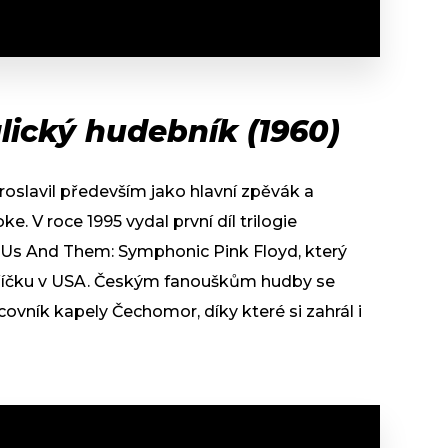
lický hudebník (1960)
roslavil především jako hlavní zpěvák a
e. V roce 1995 vydal první díl trilogie
 Us And Them: Symphonic Pink Floyd, který
bříčku v USA. Českým fanouškům hudby se
vník kapely Čechomor, díky které si zahrál i