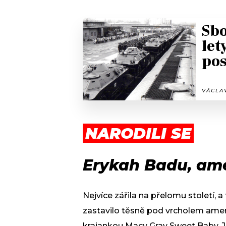
Sbo
let
pos
VÁCLAV
NARODILI SE
Erykah Badu, ame
Nejvíce zářila na přelomu století,
zastavilo těsně pod vrcholem ameri
krajankou Macy Gray Sweet Baby. J