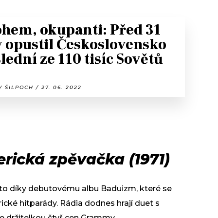
hem, okupanti: Před 31
y opustil Československo
lední ze 110 tisíc Sovětů
 ŠILPOCH / 27. 06. 2022
rická zpěvačka (1971)
 a to díky debutovému albu Baduizm, které se
cké hitparády. Rádia dodnes hrají duet s
e držitelkou čtyř cen Grammy.