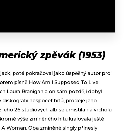
merický zpěvák (1953)
jack, poté pokračoval jako úspěšný autor pro
utorem písně How Am I Supposed To Live
ěch Laura Branigan a on sám později dobyl
 diskografii nespočet hitů, prodeje jeho
 jeho 26 studiových alb se umístila na vrcholu
romě výše zmíněného hitu kralovala ještě
 A Woman. Oba zmíněné singly přinesly