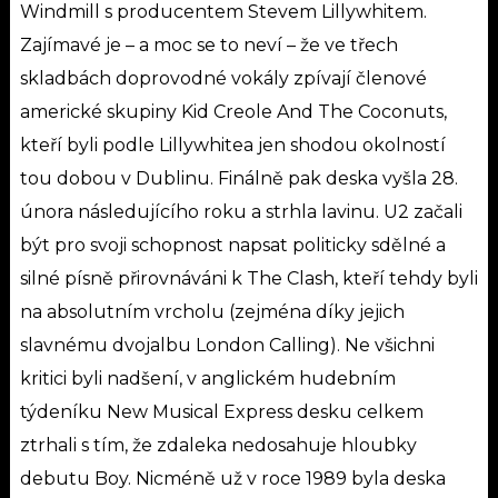
Windmill s producentem Stevem Lillywhitem.
Zajímavé je – a moc se to neví – že ve třech
skladbách doprovodné vokály zpívají členové
americké skupiny Kid Creole And The Coconuts,
kteří byli podle Lillywhitea jen shodou okolností
tou dobou v Dublinu. Finálně pak deska vyšla 28.
února následujícího roku a strhla lavinu. U2 začali
být pro svoji schopnost napsat politicky sdělné a
silné písně přirovnáváni k The Clash, kteří tehdy byli
na absolutním vrcholu (zejména díky jejich
slavnému dvojalbu London Calling). Ne všichni
kritici byli nadšení, v anglickém hudebním
týdeníku New Musical Express desku celkem
ztrhali s tím, že zdaleka nedosahuje hloubky
debutu Boy. Nicméně už v roce 1989 byla deska