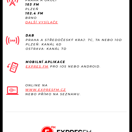
PRAHA A OKOLÍ
103 FM
PLZEŇ
102.4 FM
BRNO
DALŠÍ VYSÍLAČE
DAB
PRAHA A STŘEDOČESKÝ KRAJ: 7C, 7A NEBO 10D
PLZEŇ: KANÁL 6D
OSTRAVA: KANÁL 7D
MOBILNÍ APLIKACE
EXPRES FM
PRO IOS NEBO ANDROID.
ONLINE NA
WWW.EXPRESFM.CZ
NEBO PŘÍMO NA SEZNAMU.