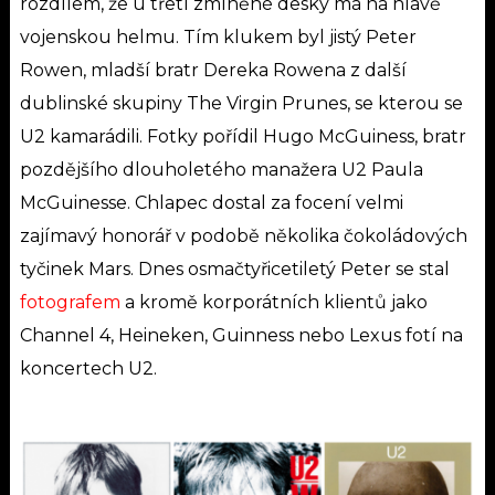
rozdílem, že u třetí zmíněné desky má na hlavě
vojenskou helmu. Tím klukem byl jistý Peter
Rowen, mladší bratr Dereka Rowena z další
dublinské skupiny The Virgin Prunes, se kterou se
U2 kamarádili. Fotky pořídil Hugo McGuiness, bratr
pozdějšího dlouholetého manažera U2 Paula
McGuinesse. Chlapec dostal za focení velmi
zajímavý honorář v podobě několika čokoládových
tyčinek Mars. Dnes osmačtyřicetiletý Peter se stal
fotografem
a kromě korporátních klientů jako
Channel 4, Heineken, Guinness nebo Lexus fotí na
koncertech U2.