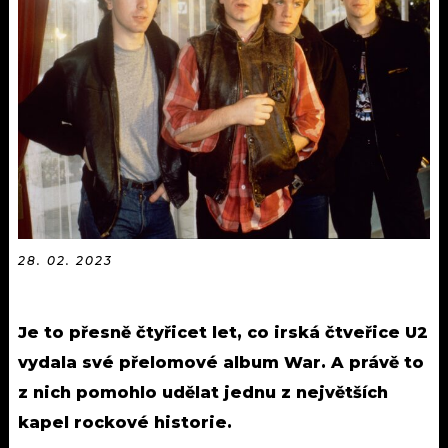
KALENDÁŘ
PROGRAM
KVÍZY
PLAYLIST
VIP
JAK NALADIT
TRENDY
KULTURA
MIX
28. 02. 2023
OSTATNÍ
Je to přesně čtyřicet let, co irská čtveřice U2
vydala své přelomové album War. A právě to
z nich pomohlo udělat jednu z největších
kapel rockové historie.