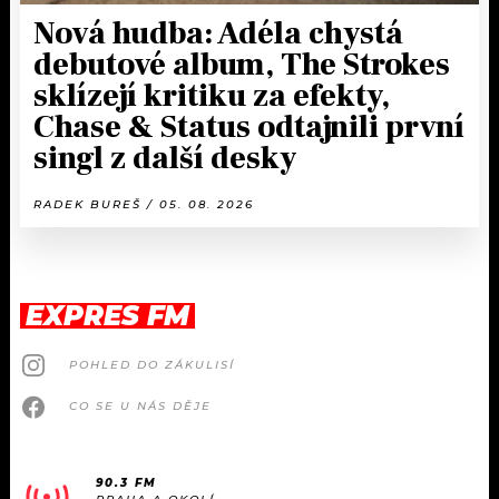
Nová hudba: Adéla chystá
debutové album, The Strokes
sklízejí kritiku za efekty,
Chase & Status odtajnili první
singl z další desky
RADEK BUREŠ / 05. 08. 2026
EXPRES FM
POHLED DO ZÁKULISÍ
CO SE U NÁS DĚJE
90.3 FM