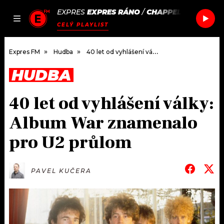
EXPRES
EXPRES RÁNO
/
CHAPPELL ROAN
PI
JAK
ČLÁNKY
PODCASTY
SEZNAM.CZ
CELÝ PLAYLIST
NALADIT
Expres FM
Hudba
40 let od vyhlášení války: Album War znamenalo pro U2 průlom
HUDBA
DOMŮ
40 let od vyhlášení války:
ČLÁNKY
Album War znamenalo
AKTUÁLNĚ
PODCASTY
pro U2 průlom
HUDBA
JAK NALADIT
PAVEL KUČERA
ROZHOVORY
RÁDIO
#NEBUDUDOMA
APLIKACE
SOUTĚŽE