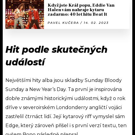
Když jste Král popu, Eddie Van
Halen vám nahraje kytaru
zadarmo: 40 let hitu Beat It
PAVEL KUČERA / 14. 02. 2023
Hit podle skutečných
událostí
Největšími hity alba jsou skladby Sunday Bloody
Sunday a New Year’s Day. Ta první je inspirována
dobře známými historickými událostmi, když o rok
dříve v severoirském Londonderry angličtí vojáci
zastřelil čtrnáct lidí. Její kytarový riff vymyslel sám
Edge, který zároveň přišel i s první verzí textu, ten
ovšem Bono následně přepsal.