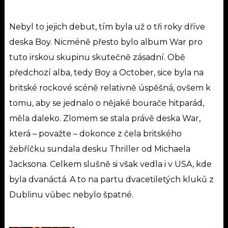
Nebyl to jejich debut, tím byla už o tři roky dříve
deska Boy. Nicméně přesto bylo album War pro
tuto irskou skupinu skutečně zásadní. Obě
předchozí alba, tedy Boy a October, sice byla na
britské rockové scéně relativně úspěšná, ovšem k
tomu, aby se jednalo o nějaké bourače hitparád,
měla daleko. Zlomem se stala právě deska War,
která – považte – dokonce z čela britského
žebříčku sundala desku Thriller od Michaela
Jacksona. Celkem slušně si však vedla i v USA, kde
byla dvanáctá. A to na partu dvacetiletých kluků z
Dublinu vůbec nebylo špatné.