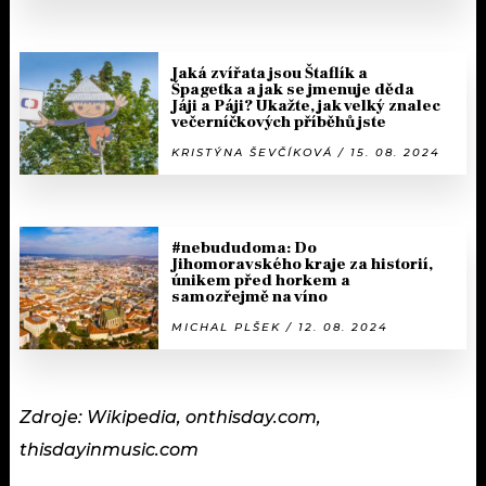
Jaká zvířata jsou Štaflík a
Špagetka a jak se jmenuje děda
Jáji a Páji? Ukažte, jak velký znalec
večerníčkových příběhů jste
KRISTÝNA ŠEVČÍKOVÁ / 15. 08. 2024
#nebududoma: Do
Jihomoravského kraje za historií,
únikem před horkem a
samozřejmě na víno
MICHAL PLŠEK / 12. 08. 2024
Zdroje: Wikipedia, onthisday.com,
thisdayinmusic.com