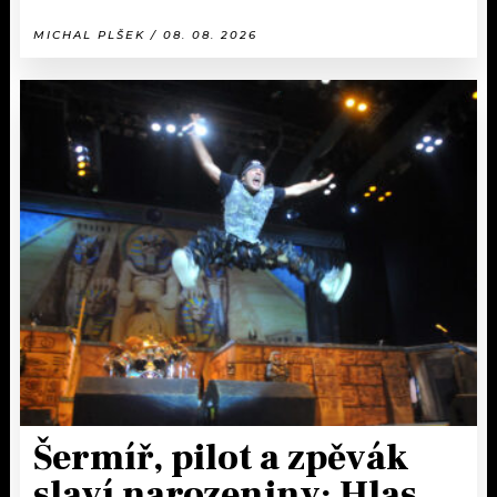
MICHAL PLŠEK / 08. 08. 2026
Šermíř, pilot a zpěvák
slaví narozeniny: Hlas