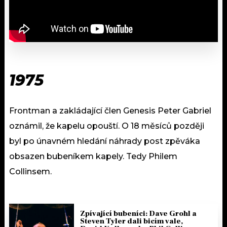
1975
Frontman a zakládající člen Genesis Peter Gabriel
oznámil, že kapelu opouští. O 18 měsíců později
byl po únavném hledání náhrady post zpěváka
obsazen bubeníkem kapely. Tedy Philem
Collinsem.
Zpívající bubeníci: Dave Grohl a
Steven Tyler dali bicím vale,