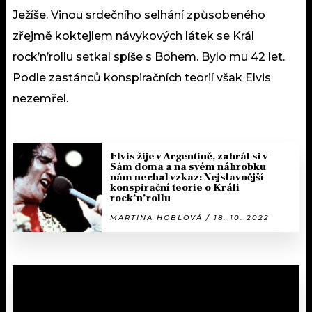
Ježíše. Vinou srdečního selhání způsobeného
zřejmě koktejlem návykových látek se Král
rock’n’rollu setkal spíše s Bohem. Bylo mu 42 let.
Podle zastánců konspiračních teorií však Elvis
nezemřel.
Elvis žije v Argentině, zahrál si v
Sám doma a na svém náhrobku
nám nechal vzkaz: Nejslavnější
konspirační teorie o Králi
rock’n’rollu
MARTINA HOBLOVÁ / 18. 10. 2022