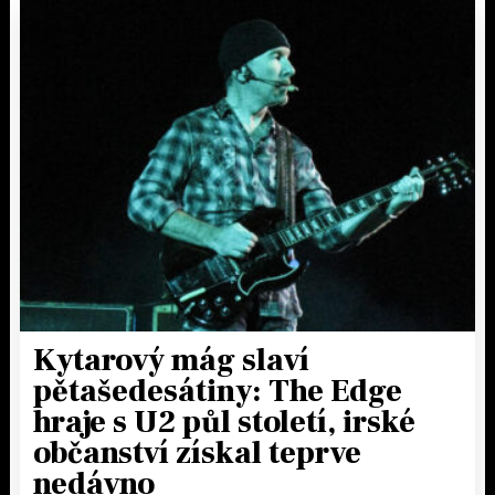
Kytarový mág slaví
pětašedesátiny: The Edge
hraje s U2 půl století, irské
občanství získal teprve
nedávno