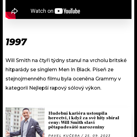
1997
Will Smith na čtyři týdny stanul na vrcholu britské
hitparády se singlem Men In Black. Píseň ze
stejnojmenného filmu byla oceněna Grammy v
kategorii Nejlepší rapový sólový výkon.
Hudební kariéra ustoupila
herectví, i když za své hity sbíral
ceny: Will Smith slaví
pětapadesáté narozeniny
PAVEL KUČERA / 25. 09. 2023