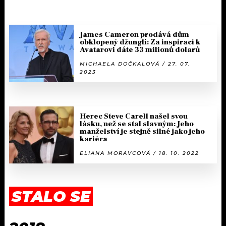
James Cameron prodává dům
obklopený džunglí: Za inspiraci k
Avatarovi dáte 33 milionů dolarů
MICHAELA DOČKALOVÁ / 27. 07.
2023
Herec Steve Carell našel svou
lásku, než se stal slavným: Jeho
manželství je stejně silné jako jeho
kariéra
ELIANA MORAVCOVÁ / 18. 10. 2022
STALO SE