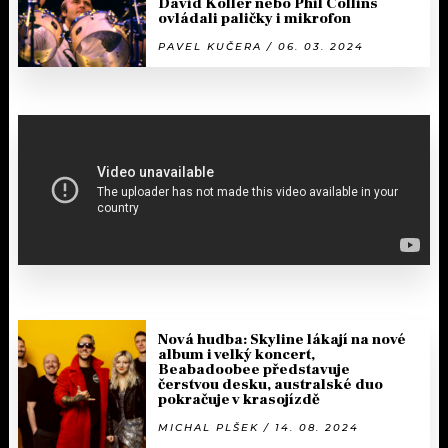
David Koller nebo Phil Collins
ovládali paličky i mikrofon
PAVEL KUČERA / 06. 03. 2024
Nová hudba: Skyline lákají na nové
album i velký koncert,
Beabadoobee představuje
čerstvou desku, australské duo
pokračuje v krasojízdě
MICHAL PLŠEK / 14. 08. 2024