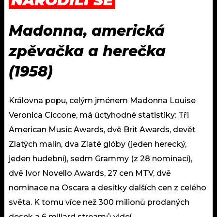
NARODILI SE
Madonna, americká
zpěvačka a herečka
(1958)
Královna popu, celým jménem Madonna Louise
Veronica Ciccone, má úctyhodné statistiky: Tři
American Music Awards, dvě Brit Awards, devět
Zlatých malin, dva Zlaté glóby (jeden herecký,
jeden hudební), sedm Grammy (z 28 nominací),
dvě Ivor Novello Awards, 27 cen MTV, dvě
nominace na Oscara a desítky dalších cen z celého
světa. K tomu více než 300 milionů prodaných
desek a 6 miliard streamů videí.