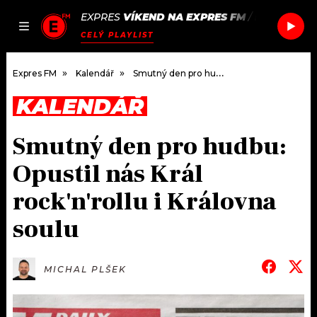
EXPRES
VÍKEND NA EXPRES FM
/
PULP
DISCO
JAK
ČLÁNKY
PODCASTY
SEZNAM.CZ
CELÝ PLAYLIST
NALADIT
Expres FM
Kalendář
Smutný den pro hudbu: Opustil nás Král rock'n'rollu i Královna soulu
KALENDÁŘ
DOMŮ
Smutný den pro hudbu:
ČLÁNKY
Opustil nás Král
AKTUÁLNĚ
PODCASTY
rock'n'rollu i Královna
soulu
HUDBA
JAK NALADIT
ROZHOVORY
RÁDIO
MICHAL PLŠEK
#NEBUDUDOMA
APLIKACE
SOUTĚŽE