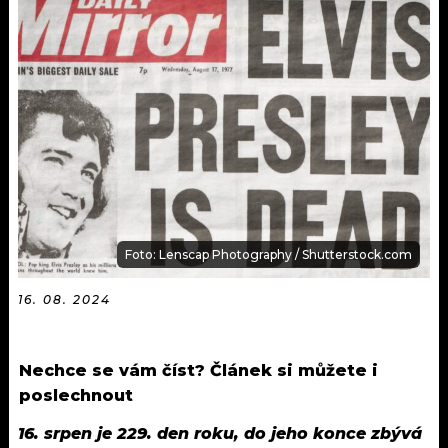
KALENDÁŘ
PROGRAM
KVÍZY
PLAYLIST
VIP
JAK NALADIT
TRENDY
KULTURA
MIX
Foto: Lenscap Photography / Shutterstock.com
OSTATNÍ
16. 08. 2024
Nechce se vám číst? Článek si můžete i
poslechnout
16. srpen je 229. den roku, do jeho konce zbývá