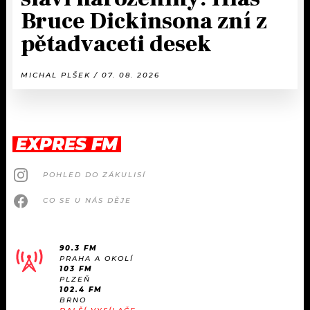
Bruce Dickinsona zní z
pětadvaceti desek
MICHAL PLŠEK / 07. 08. 2026
EXPRES FM
POHLED DO ZÁKULISÍ
CO SE U NÁS DĚJE
90.3 FM
PRAHA A OKOLÍ
103 FM
PLZEŇ
102.4 FM
BRNO