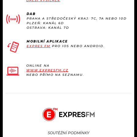
DALŠÍ VYSÍLAČE
DAB
PRAHA A STŘEDOČESKÝ KRAJ: 7C, 7A NEBO 10D
PLZEŇ: KANÁL 6D
OSTRAVA: KANÁL 7D
MOBILNÍ APLIKACE
EXPRES FM
PRO IOS NEBO ANDROID.
ONLINE NA
WWW.EXPRESFM.CZ
NEBO PŘÍMO NA SEZNAMU.
SOUTĚŽNÍ PODMÍNKY