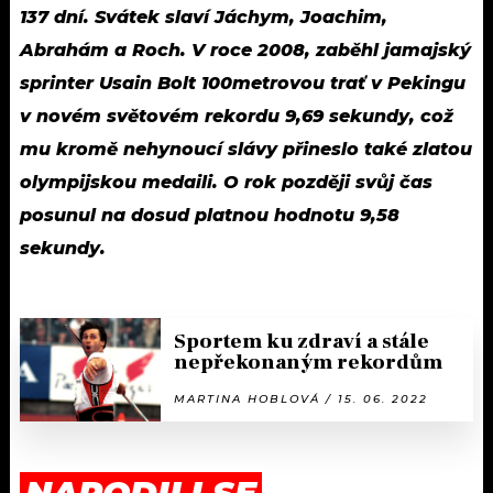
137 dní. Svátek slaví Jáchym, Joachim,
Abrahám a Roch. V roce 2008, zaběhl jamajský
sprinter Usain Bolt 100metrovou trať v Pekingu
v novém světovém rekordu 9,69 sekundy, což
mu kromě nehynoucí slávy přineslo také zlatou
olympijskou medaili. O rok později svůj čas
posunul na dosud platnou hodnotu 9,58
sekundy.
Sportem ku zdraví a stále
nepřekonaným rekordům
MARTINA HOBLOVÁ / 15. 06. 2022