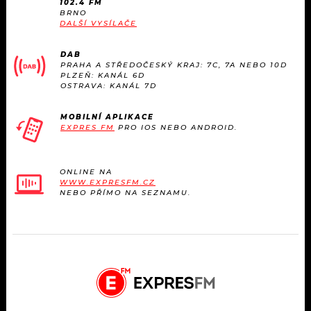
102.4 FM
BRNO
DALŠÍ VYSÍLAČE
DAB
PRAHA A STŘEDOČESKÝ KRAJ: 7C, 7A NEBO 10D
PLZEŇ: KANÁL 6D
OSTRAVA: KANÁL 7D
MOBILNÍ APLIKACE
EXPRES FM
PRO IOS NEBO ANDROID.
ONLINE NA
WWW.EXPRESFM.CZ
NEBO PŘÍMO NA SEZNAMU.