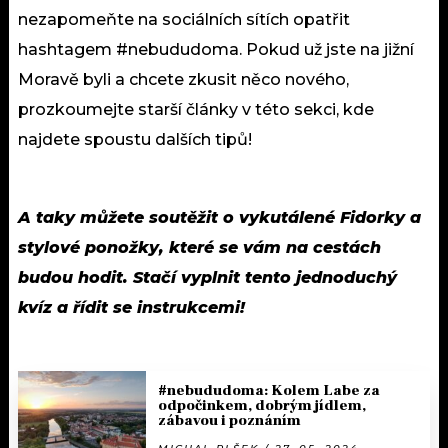
nezapomeňte na sociálních sítích opatřit
hashtagem #nebududoma. Pokud už jste na jižní
Moravě byli a chcete zkusit něco nového,
prozkoumejte starší články v této sekci, kde
najdete spoustu dalších tipů!
A taky můžete soutěžit o vykutálené Fidorky a
stylové ponožky, které se vám na cestách
budou hodit. Stačí vyplnit tento jednoduchý
kvíz a řídit se instrukcemi!
#nebududoma: Kolem Labe za
odpočinkem, dobrým jídlem,
zábavou i poznáním