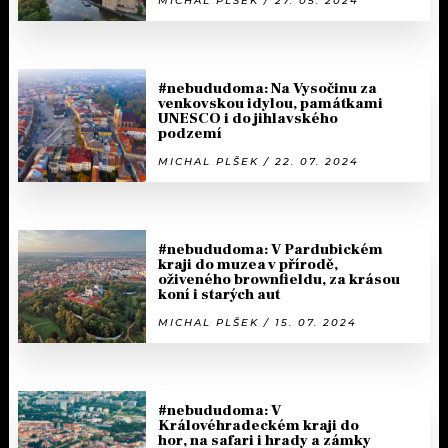
MICHAL PLŠEK / 27. 05. 2024
#nebududoma: Na Vysočinu za
venkovskou idylou, památkami
UNESCO i do jihlavského
podzemí
MICHAL PLŠEK / 22. 07. 2024
#nebududoma: V Pardubickém
kraji do muzea v přírodě,
oživeného brownfieldu, za krásou
koní i starých aut
MICHAL PLŠEK / 15. 07. 2024
#nebududoma: V
Královéhradeckém kraji do
hor, na safari i hrady a zámky