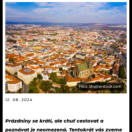
KALENDÁŘ
PROGRAM
KVÍZY
PLAYLIST
VIP
JAK NALADIT
TRENDY
KULTURA
MIX
Foto: Shutterstock.com
OSTATNÍ
12. 08. 2024
Prázdniny se krátí, ale chuť cestovat a
poznávat je neomezená. Tentokrát vás zveme