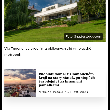
Foto: Shutterstock.com
Vila Tugendhat je jedním z oblíbených cílů v moravské
metropoli
#nebududoma: V Olomouckém
kraji na starý statek, po stopách
čarodějnic i za krásnými
památkami
MICHAL PLŠEK / 05. 08. 2024