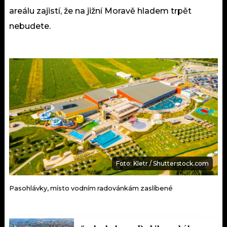
areálu zajistí, že na jižní Moravě hladem trpět
nebudete.
Foto: Kletr / Shutterstock.com
Pasohlávky, místo vodním radovánkám zaslíbené