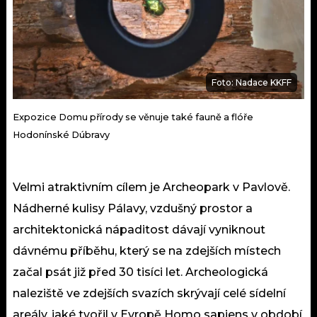
Foto: Nadace KKFF
Expozice Domu přírody se věnuje také fauně a flóře
Hodonínské Dúbravy
Velmi atraktivním cílem je Archeopark v Pavlově.
Nádherné kulisy Pálavy, vzdušný prostor a
architektonická nápaditost dávají vyniknout
dávnému příběhu, který se na zdejších místech
začal psát již před 30 tisíci let. Archeologická
naleziště ve zdejších svazích skrývají celé sídelní
areály, jaké tvořil v Evropě Homo sapiens v období