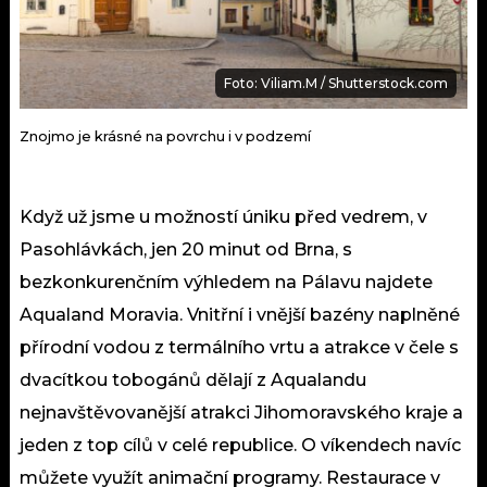
Foto: Viliam.M / Shutterstock.com
Znojmo je krásné na povrchu i v podzemí
Když už jsme u možností úniku před vedrem, v
Pasohlávkách, jen 20 minut od Brna, s
bezkonkurenčním výhledem na Pálavu najdete
Aqualand Moravia. Vnitřní i vnější bazény naplněné
přírodní vodou z termálního vrtu a atrakce v čele s
dvacítkou tobogánů dělají z Aqualandu
nejnavštěvovanější atrakci Jihomoravského kraje a
jeden z top cílů v celé republice. O víkendech navíc
můžete využít animační programy. Restaurace v