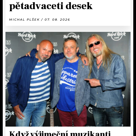
pětadvaceti desek
MICHAL PLŠEK / 07. 08. 2026
Když výjimeční muzikanti