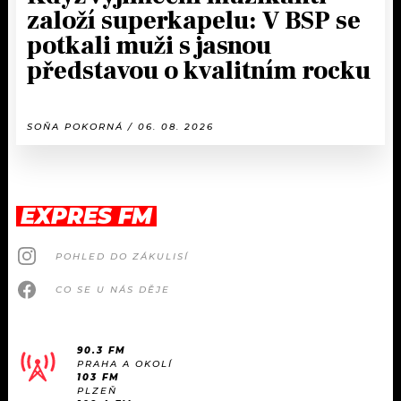
založí superkapelu: V BSP se
potkali muži s jasnou
představou o kvalitním rocku
SOŇA POKORNÁ / 06. 08. 2026
EXPRES FM
POHLED DO ZÁKULISÍ
CO SE U NÁS DĚJE
90.3 FM
PRAHA A OKOLÍ
103 FM
PLZEŇ