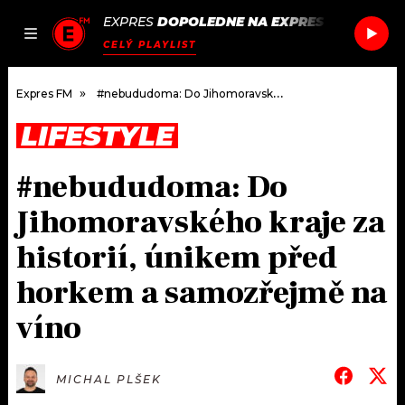
EXPRES
DOPOLEDNE NA EXPRES FM
/
OH W
JAK
ČLÁNKY
PODCASTY
SEZNAM.CZ
CELÝ PLAYLIST
NALADIT
Expres FM
#nebududoma: Do Jihomoravského kraje za historií, únikem před horkem a samozřejmě na víno
LIFESTYLE
DOMŮ
#nebududoma: Do
ČLÁNKY
Jihomoravského kraje za
AKTUÁLNĚ
PODCASTY
historií, únikem před
horkem a samozřejmě na
HUDBA
JAK NALADIT
víno
ROZHOVORY
RÁDIO
#NEBUDUDOMA
APLIKACE
SOUTĚŽE
MICHAL PLŠEK