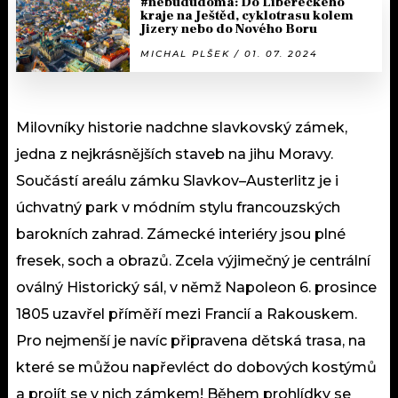
#nebududoma: Do Libereckého
kraje na Ještěd, cyklotrasu kolem
Jizery nebo do Nového Boru
MICHAL PLŠEK / 01. 07. 2024
Milovníky historie nadchne slavkovský zámek,
jedna z nejkrásnějších staveb na jihu Moravy.
Součástí areálu zámku Slavkov–Austerlitz je i
úchvatný park v módním stylu francouzských
barokních zahrad. Zámecké interiéry jsou plné
fresek, soch a obrazů. Zcela výjimečný je centrální
oválný Historický sál, v němž Napoleon 6. prosince
1805 uzavřel příměří mezi Francií a Rakouskem.
Pro nejmenší je navíc připravena dětská trasa, na
které se můžou napřevléct do dobových kostýmů
a projít se v nich zámkem! Během prohlídky se