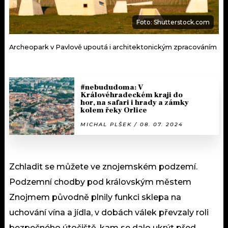
Foto: Shutterstock.com
Archeopark v Pavlově upoutá i architektonickým zpracováním
#nebududoma: V
Královéhradeckém kraji do
hor, na safari i hrady a zámky
kolem řeky Orlice
MICHAL PLŠEK / 08. 07. 2024
Zchladit se můžete ve znojemském podzemí.
Podzemní chodby pod královským městem
Znojmem původně plnily funkci sklepa na
uchování vína a jídla, v dobách válek převzaly roli
bezpečného útočiště, kam se dalo ukrýt před