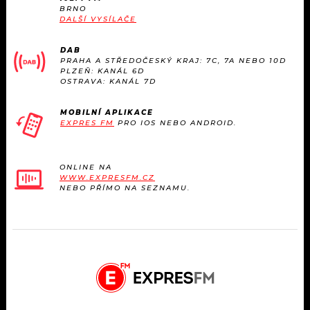
BRNO
DALŠÍ VYSÍLAČE
DAB
PRAHA A STŘEDOČESKÝ KRAJ: 7C, 7A NEBO 10D
PLZEŇ: KANÁL 6D
OSTRAVA: KANÁL 7D
MOBILNÍ APLIKACE
EXPRES FM
PRO IOS NEBO ANDROID.
ONLINE NA
WWW.EXPRESFM.CZ
NEBO PŘÍMO NA SEZNAMU.