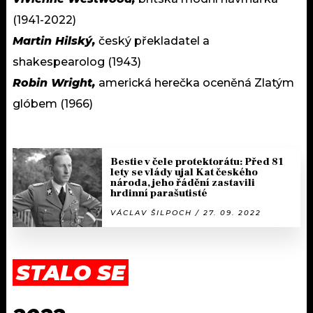
(1941-2022)
Martin Hilský,
český překladatel a
shakespearolog (1943)
Robin Wright,
americká herečka oceněná Zlatým
glóbem (1966)
Bestie v čele protektorátu: Před 81
lety se vlády ujal Kat českého
národa, jeho řádění zastavili
hrdinní parašutisté
VÁCLAV ŠILPOCH / 27. 09. 2022
STALO SE