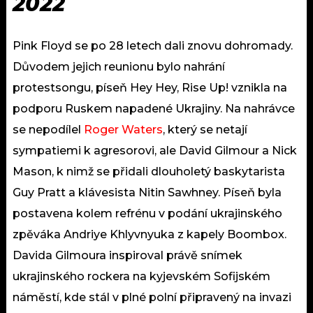
2022
Pink Floyd se po 28 letech dali znovu dohromady.
Důvodem jejich reunionu bylo nahrání
protestsongu, píseň Hey Hey, Rise Up! vznikla na
podporu Ruskem napadené Ukrajiny. Na nahrávce
se nepodílel
Roger Waters
, který se netají
sympatiemi k agresorovi, ale David Gilmour a Nick
Mason, k nimž se přidali dlouholetý baskytarista
Guy Pratt a klávesista Nitin Sawhney. Píseň byla
postavena kolem refrénu v podání ukrajinského
zpěváka Andriye Khlyvnyuka z kapely Boombox.
Davida Gilmoura inspiroval právě snímek
ukrajinského rockera na kyjevském Sofijském
náměstí, kde stál v plné polní připravený na invazi