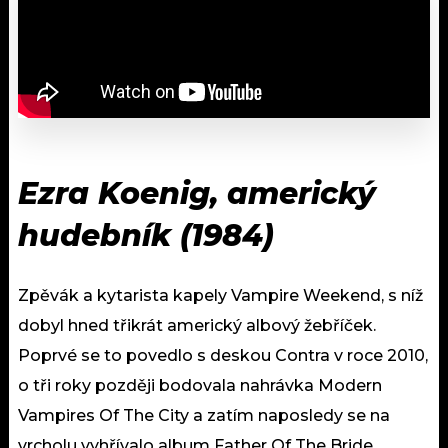
Ezra Koenig, americký
hudebník (1984)
Zpěvák a kytarista kapely Vampire Weekend, s níž
dobyl hned třikrát americký albový žebříček.
Poprvé se to povedlo s deskou Contra v roce 2010,
o tři roky později bodovala nahrávka Modern
Vampires Of The City a zatím naposledy se na
vrcholu vyhřívalo album Father Of The Bride.