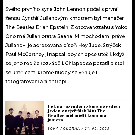
Svého prvního syna John Lennon počal s první
ženou Cynthií, Julianovým kmotrem byl manažer
The Beatles Brian Epstein. Z otcova vztahu s Yoko
Ono má Julian bratra Seana. Mimochodem, právě
Julianovi je adresována píseň Hey Jude. Strýček
Paul McCartney ji napsal, aby chlapce utěšil, když
se jeho rodiče rozváděli. Chlapec se potatil a stal
se umělcem, kromě hudby se věnuje i
fotografování a filantropii.
Lék na rozvodem zlomené srdce:
Jeden z největších hitů The
Beatles měl utěšit Lennona
juniora
SOŇA POKORNÁ / 21. 02. 2025