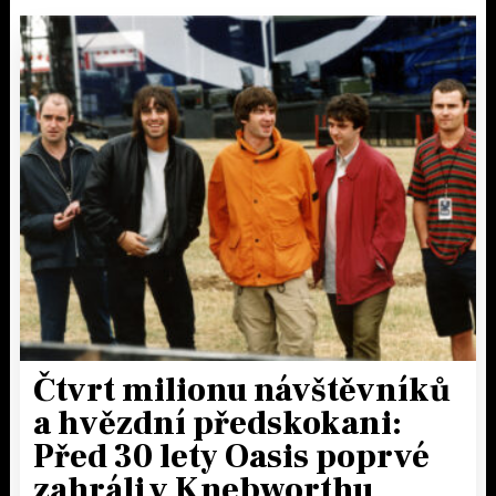
Čtvrt milionu návštěvníků
a hvězdní předskokani:
Před 30 lety Oasis poprvé
zahráli v Knebworthu