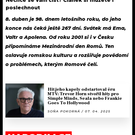
Nechce se vám číst? Článek si můžete i
poslechnout
8. duben je 98. dnem letošního roku, do jeho
konce nás čeká ještě 267 dní. Svátek má Ema,
Valtr a Apolena. Od roku 2001 si i v Česku
připomínáme Mezinárodní den Romů. Ten
oslavuje romskou kulturu a rozšiřuje povědomí
o problémech, kterým Romové čelí.
Hit jeho kapely odstartoval éru
MTV: Trevor Horn stvořil hity pro
Simple Minds, Seala nebo Frankie
Goes To Hollywood
SOŇA POKORNÁ / 07. 04. 2025