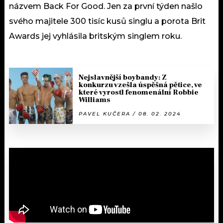
názvem Back For Good. Jen za první týden našlo
svého majitele 300 tisíc kusů singlu a porota Brit
Awards jej vyhlásila britským singlem roku.
Nejslavnější boybandy: Z
konkurzu vzešla úspěšná pětice, ve
které vyrostl fenomenální Robbie
Williams
PAVEL KUČERA / 08. 02. 2024