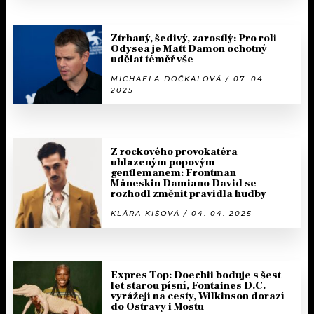
Ztrhaný, šedivý, zarostlý: Pro roli
Odysea je Matt Damon ochotný
udělat téměř vše
MICHAELA DOČKALOVÁ / 07. 04.
2025
Z rockového provokatéra
uhlazeným popovým
gentlemanem: Frontman
Måneskin Damiano David se
rozhodl změnit pravidla hudby
KLÁRA KIŠOVÁ / 04. 04. 2025
Expres Top: Doechii boduje s šest
let starou písní, Fontaines D.C.
vyrážejí na cesty, Wilkinson dorazí
do Ostravy i Mostu