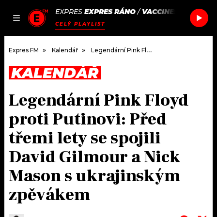
EXPRES
EXPRES RÁNO
/
VACCINES
HEARTBRE
JAK
ČLÁNKY
PODCASTY
SEZNAM.CZ
CELÝ PLAYLIST
NALADIT
Expres FM
Kalendář
Legendární Pink Floyd proti Putinovi: Před třemi lety se spojili David Gilmour a Nick Mason s ukrajinským zpěvákem
KALENDÁŘ
DOMŮ
Legendární Pink Floyd
ČLÁNKY
proti Putinovi: Před
AKTUÁLNĚ
PODCASTY
třemi lety se spojili
David Gilmour a Nick
HUDBA
JAK NALADIT
Mason s ukrajinským
ROZHOVORY
RÁDIO
zpěvákem
#NEBUDUDOMA
APLIKACE
SOUTĚŽE