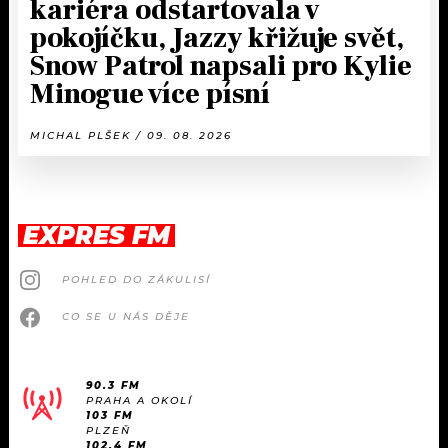
kariéra odstartovala v
pokojíčku, Jazzy křižuje svět,
Snow Patrol napsali pro Kylie
Minogue více písní
MICHAL PLŠEK / 09. 08. 2026
EXPRES FM
POHLED DO ZÁKULISÍ
CO SE U NÁS DĚJE
90.3 FM
PRAHA A OKOLÍ
103 FM
PLZEŇ
102.4 FM