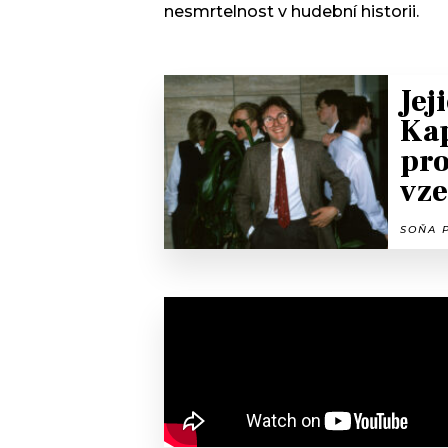
nesmrtelnost v hudební historii.
Jej
Ka
pro
vze
SOŇA P