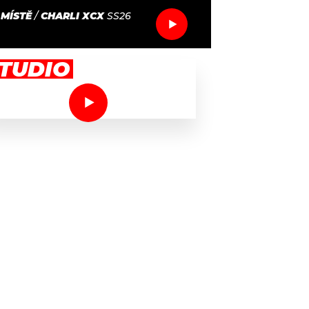
MÍSTĚ
/
CHARLI XCX
SS26
TUDIO
kie Goes To Hollywood