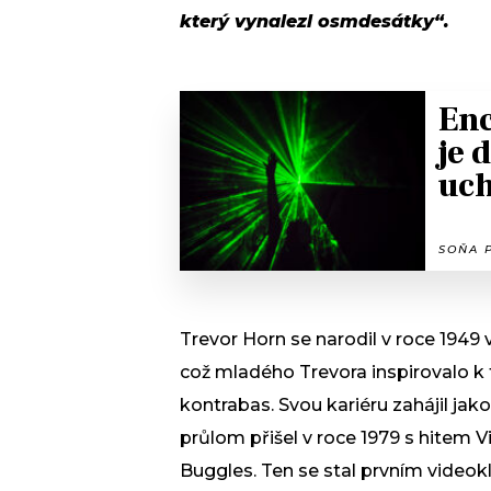
který vynalezl osmdesátky“.
Enc
je 
uch
SOŇA P
Trevor Horn se narodil v roce 1949 v
což mladého Trevora inspirovalo k 
kontrabas. Svou kariéru zahájil ja
průlom přišel v roce 1979 s hitem V
Buggles. Ten se stal prvním videok