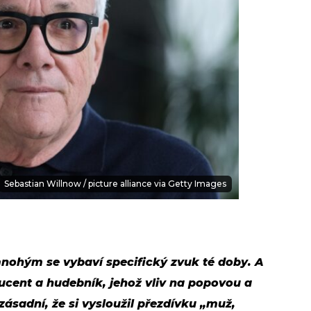
Sebastian Willnow / picture alliance via Getty Images
nohým se vybaví specifický zvuk té doby. A
ucent a hudebník, jehož vliv na popovou a
zásadní, že si vysloužil přezdívku „muž,