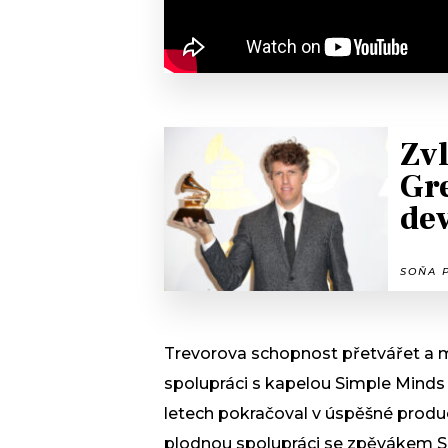
Zvl
Gr
de
SOŇA P
Trevorova schopnost přetvářet a m
spolupráci s kapelou Simple Minds n
letech pokračoval v úspěšné prod
plodnou spolupráci se zpěvákem Sea