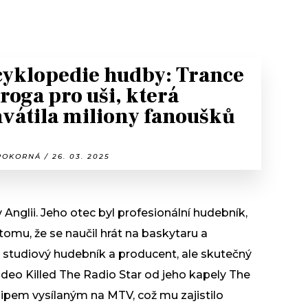
yklopedie hudby: Trance
droga pro uši, která
vátila miliony fanoušků
OKORNÁ / 26. 03. 2025
 Anglii. Jeho otec byl profesionální hudebník,
tomu, že se naučil hrát na baskytaru a
ko studiový hudebník a producent, ale skutečný
ideo Killed The Radio Star od jeho kapely The
lipem vysílaným na MTV, což mu zajistilo