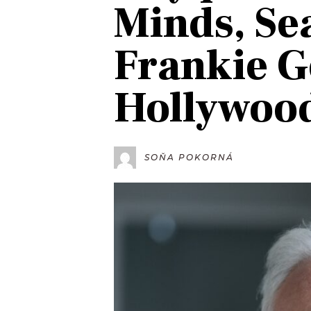
Minds, Se
JAK NALADIT
Frankie G
RÁDIO
Hollywoo
APLIKACE
PLAYLIST
PROGRAM
JAK NALADI
SOUTĚŽE
SOŇA POKORNÁ