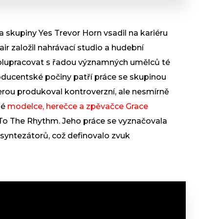
 skupiny Yes Trevor Horn vsadil na kariéru
air založil nahrávací studio a hudební
polupracovat s řadou významných umělců té
oducentské počiny patří práce se skupinou
erou produkoval kontroverzní, ale nesmírně
né
modelce, herečce a zpěvačce Grace
To The Rhythm. Jeho práce se vyznačovala
 syntezátorů, což definovalo zvuk