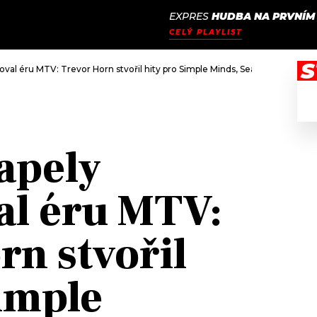
EXPRES
HUDBA NA PRVNÍM 
JAK
ODCASTY
SEZNAM.CZ
CELÝ PLAYLIST
NALADIT
S
toval éru MTV: Trevor Horn stvořil hity pro Simple Minds, Seala nebo Fran
kapely
al éru MTV:
rn stvořil
Simple