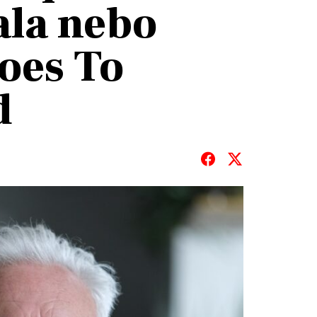
ala nebo
oes To
d
T