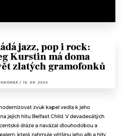
ádá jazz, pop i rock:
eg Kurstin má doma
vět zlatých gramofonků
OKORNÁ / 16. 09. 2024
odernizovat zvuk kapel vedla k jeho
a jejich hitu Belfast Child. V devadesátých
ucentské dráze a navázal dlouhodobou a
lem, která zahrnuje většinu jeho alb a hity