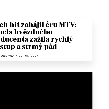
ich hit zahájil éru MTV:
pela hvězdného
ducenta zažila rychlý
stup a strmý pád
OKORNÁ / 09. 10. 2024