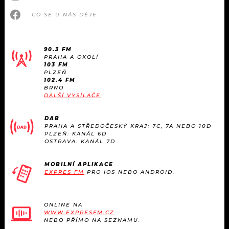
CO SE U NÁS DĚJE
90.3 FM
PRAHA A OKOLÍ
103 FM
PLZEŇ
102.4 FM
BRNO
DALŠÍ VYSÍLAČE
DAB
PRAHA A STŘEDOČESKÝ KRAJ: 7C, 7A NEBO 10D
PLZEŇ: KANÁL 6D
OSTRAVA: KANÁL 7D
MOBILNÍ APLIKACE
EXPRES FM
PRO IOS NEBO ANDROID.
ONLINE NA
WWW.EXPRESFM.CZ
NEBO PŘÍMO NA SEZNAMU.