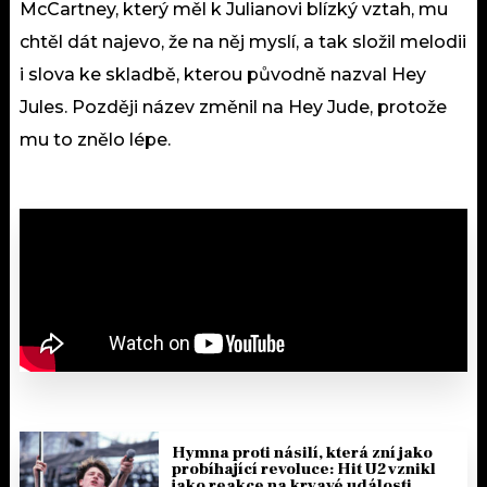
McCartney, který měl k Julianovi blízký vztah, mu
chtěl dát najevo, že na něj myslí, a tak složil melodii
i slova ke skladbě, kterou původně nazval Hey
Jules. Později název změnil na Hey Jude, protože
mu to znělo lépe.
Hymna proti násilí, která zní jako
probíhající revoluce: Hit U2 vznikl
jako reakce na krvavé události