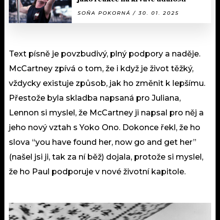
SOŇA POKORNÁ / 30. 01. 2025
Text písně je povzbudivý, plný podpory a naděje.
McCartney zpívá o tom, že i když je život těžký,
vždycky existuje způsob, jak ho změnit k lepšímu.
Přestože byla skladba napsaná pro Juliana,
Lennon si myslel, že McCartney ji napsal pro něj a
jeho nový vztah s Yoko Ono. Dokonce řekl, že ho
slova “you have found her, now go and get her”
(našel jsi ji, tak za ní běž) dojala, protože si myslel,
že ho Paul podporuje v nové životní kapitole.