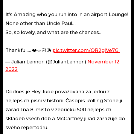
It’s Amazing who you run into in an airport Lounge!
None other than Uncle Paul….
So, so lovely, and what are the chances…
Thankful…. ❤️🙏🏻😘
pic.twitter.com/OR2glVe7Gl
— Julian Lennon (@JulianLennon)
November 12,
2022
Dodnes je Hey Jude považovaná za jednu z
nejlepších písní v historii. Časopis Rolling Stone ji
zařadil na 8. místo v žebříčku 500 nejlepších
skladeb všech dob a McCartney ji rád zařazuje do
svého repertoáru.