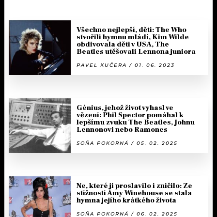
Všechno nejlepší, děti: The Who
stvořili hymnu mládí, Kim Wilde
obdivovala děti v USA, The
Beatles utěšovali Lennona juniora
PAVEL KUČERA / 01. 06. 2023
Génius, jehož život vyhasl ve
vězení: Phil Spector pomáhal k
lepšímu zvuku The Beatles, Johnu
Lennonovi nebo Ramones
SOŇA POKORNÁ / 05. 02. 2025
Ne, které ji proslavilo i zničilo: Ze
stížností Amy Winehouse se stala
hymna jejího krátkého života
SOŇA POKORNÁ / 06. 02. 2025