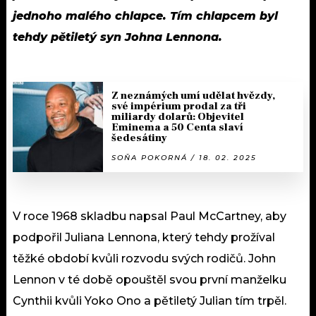
jednoho malého chlapce. Tím chlapcem byl
tehdy pětiletý syn Johna Lennona.
Z neznámých umí udělat hvězdy,
své impérium prodal za tři
miliardy dolarů: Objevitel
Eminema a 50 Centa slaví
šedesátiny
SOŇA POKORNÁ / 18. 02. 2025
V roce 1968 skladbu napsal Paul McCartney, aby
podpořil Juliana Lennona, který tehdy prožíval
těžké období kvůli rozvodu svých rodičů. John
Lennon v té době opouštěl svou první manželku
Cynthii kvůli Yoko Ono a pětiletý Julian tím trpěl.