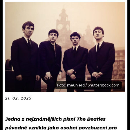
KALENDÁŘ
PROGRAM
KVÍZY
PLAYLIST
VIP
JAK NALADIT
TRENDY
KULTURA
MIX
Foto: meunierd / Shutterstock.com
OSTATNÍ
21. 02. 2025
Jedna z nejznámějších písní The Beatles
původně vznikla jako osobní povzbuzení pro