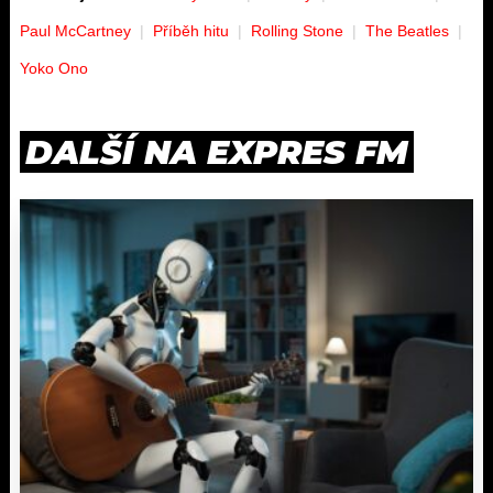
Paul McCartney
Příběh hitu
Rolling Stone
The Beatles
Yoko Ono
DALŠÍ NA EXPRES FM