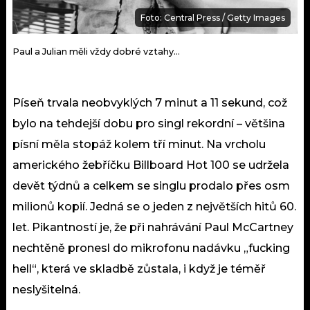
Foto: Central Press / Getty Images
Paul a Julian měli vždy dobré vztahy…
Píseň trvala neobvyklých 7 minut a 11 sekund, což
bylo na tehdejší dobu pro singl rekordní – většina
písní měla stopáž kolem tří minut. Na vrcholu
amerického žebříčku Billboard Hot 100 se udržela
devět týdnů a celkem se singlu prodalo přes osm
milionů kopií. Jedná se o jeden z největších hitů 60.
let. Pikantností je, že při nahrávání Paul McCartney
nechtěně pronesl do mikrofonu nadávku „fucking
hell“, která ve skladbě zůstala, i když je téměř
neslyšitelná.