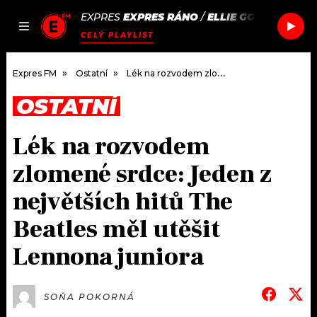
EXPRES
EXPRES RÁNO
/
ELLIE GOULDING
BL
JAK
ČLÁNKY
PODCASTY
SEZNAM.CZ
CELÝ PLAYLIST
NALADIT
Expres FM
Ostatní
Lék na rozvodem zlomené srdce: Jeden z největších hitů The Beatles měl utěšit Lennona juniora
OSTATNÍ
DOMŮ
Lék na rozvodem
ČLÁNKY
zlomené srdce: Jeden z
AKTUÁLNĚ
PODCASTY
největších hitů The
Beatles měl utěšit
HUDBA
JAK NALADIT
Lennona juniora
ROZHOVORY
RÁDIO
#NEBUDUDOMA
APLIKACE
SOUTĚŽE
SOŇA POKORNÁ