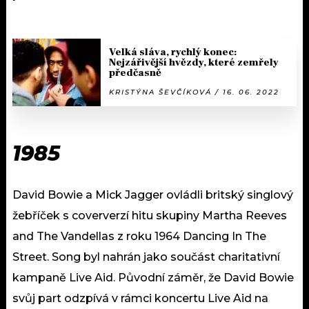
Velká sláva, rychlý konec:
Nejzářivější hvězdy, které zemřely
předčasně
KRISTÝNA ŠEVČÍKOVÁ / 16. 06. 2022
1985
David Bowie a Mick Jagger ovládli britský singlový
žebříček s coververzí hitu skupiny Martha Reeves
and The Vandellas z roku 1964 Dancing In The
Street. Song byl nahrán jako součást charitativní
kampaně Live Aid. Původní záměr, že David Bowie
svůj part odzpívá v rámci koncertu Live Aid na