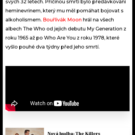
svých 32 letech. Příčinou smrti bylo předávkování
heminevrinem, který mu měl pomáhat bojovat s
alkoholismem.
Bouřlivák Moon
hrál na všech
albech The Who od jejich debutu My Generation z
roku 1965 až po Who Are You z roku 1978, které
vyšlo pouhé dva týdny před jeho smrtí.
Nová hudba: The Killers