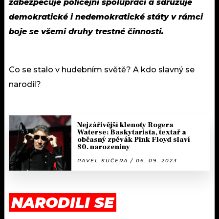
zabezpečuje policejní spolupráci a sdružuje
demokratické i nedemokratické státy v rámci
boje se všemi druhy trestné činnosti.
Co se stalo v hudebním světě? A kdo slavný se
narodil?
Nejzářivější klenoty Rogera
Waterse: Baskytarista, textař a
občasný zpěvák Pink Floyd slaví
80. narozeniny
PAVEL KUČERA / 06. 09. 2023
NARODILI SE