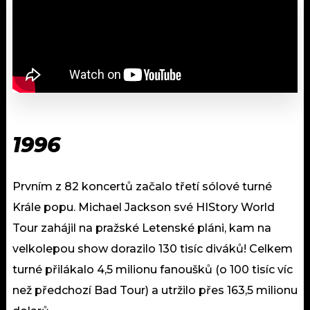
1996
Prvním z 82 koncertů začalo třetí sólové turné
Krále popu. Michael Jackson své HIStory World
Tour zahájil na pražské Letenské pláni, kam na
velkolepou show dorazilo 130 tisíc diváků! Celkem
turné přilákalo 4,5 milionu fanoušků (o 100 tisíc víc
než předchozí Bad Tour) a utržilo přes 163,5 milionu