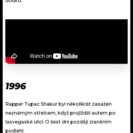
dolarů.
1996
Rapper Tupac Shakur byl několikrát zasažen
neznámým střelcem, když projížděl autem po
lasvegaské ulici. O šest dní později zraněním
podlehl.