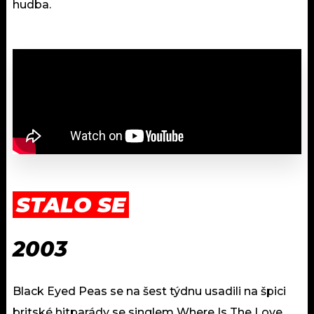
hudba.
STALO SE
2003
Black Eyed Peas se na šest týdnu usadili na špici
britské hitparády se singlem Where Is The Love.