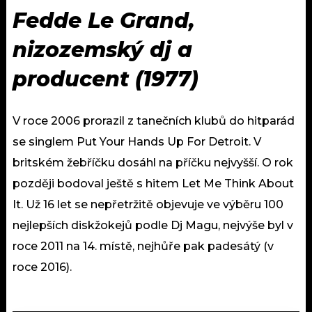
Fedde Le Grand,
nizozemský dj a
producent (1977)
V roce 2006 prorazil z tanečních klubů do hitparád
se singlem Put Your Hands Up For Detroit. V
britském žebříčku dosáhl na příčku nejvyšší. O rok
později bodoval ještě s hitem Let Me Think About
It. Už 16 let se nepřetržitě objevuje ve výběru 100
nejlepších diskžokejů podle Dj Magu, nejvýše byl v
roce 2011 na 14. místě, nejhůře pak padesátý (v
roce 2016).