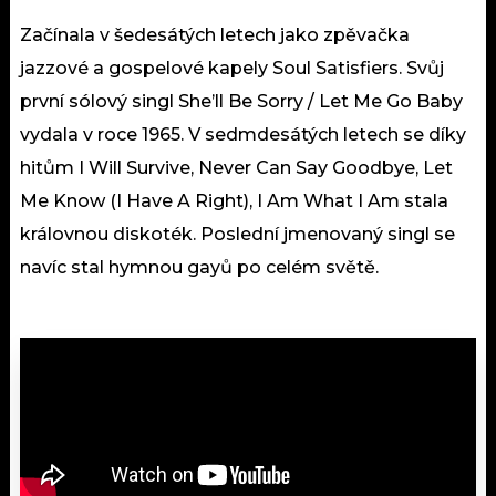
Začínala v šedesátých letech jako zpěvačka
jazzové a gospelové kapely Soul Satisfiers. Svůj
první sólový singl She’ll Be Sorry / Let Me Go Baby
vydala v roce 1965. V sedmdesátých letech se díky
hitům I Will Survive, Never Can Say Goodbye, Let
Me Know (I Have A Right), I Am What I Am stala
královnou diskoték. Poslední jmenovaný singl se
navíc stal hymnou gayů po celém světě.