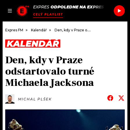
EXPRES
ODPOLEDNE NA EXPRES FM
/
OLIVI
JAK
ČLÁNKY
PODCASTY
SEZNAM.CZ
CELÝ PLAYLIST
NALADIT
Expres FM
Kalendář
Den, kdy v Praze odstartovalo turné Michaela Jacksona
KALENDÁŘ
DOMŮ
Den, kdy v Praze
ČLÁNKY
odstartovalo turné
AKTUÁLNĚ
PODCASTY
Michaela Jacksona
HUDBA
JAK NALADIT
MICHAL PLŠEK
ROZHOVORY
RÁDIO
#NEBUDUDOMA
APLIKACE
SOUTĚŽE