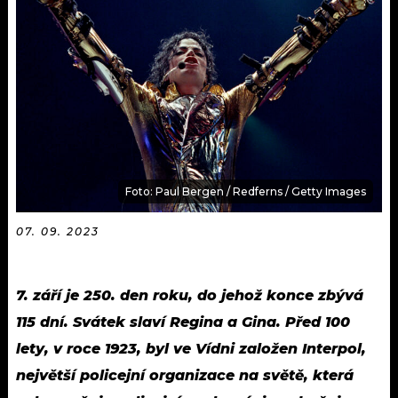
KALENDÁŘ
PROGRAM
KVÍZY
PLAYLIST
VIP
JAK NALADIT
TRENDY
KULTURA
Foto: Paul Bergen / Redferns / Getty Images
MIX
07. 09. 2023
OSTATNÍ
7. září je 250. den roku, do jehož konce zbývá
115 dní. Svátek slaví Regina a Gina. Před 100
lety, v roce 1923, byl ve Vídni založen Interpol,
největší policejní organizace na světě, která