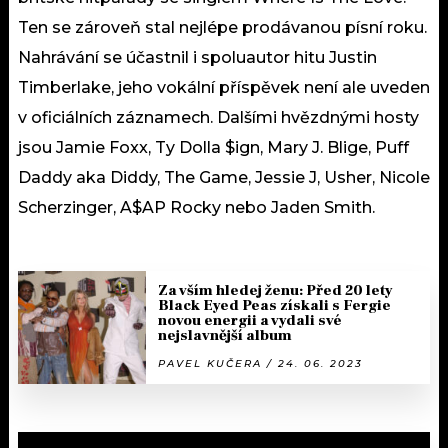
Ten se zároveň stal nejlépe prodávanou písní roku.
Nahrávání se účastnil i spoluautor hitu Justin
Timberlake, jeho vokální příspěvek není ale uveden
v oficiálních záznamech. Dalšími hvězdnými hosty
jsou Jamie Foxx, Ty Dolla $ign, Mary J. Blige, Puff
Daddy aka Diddy, The Game, Jessie J, Usher, Nicole
Scherzinger, A$AP Rocky nebo Jaden Smith.
Za vším hledej ženu: Před 20 lety
Black Eyed Peas získali s Fergie
novou energii a vydali své
nejslavnější album
PAVEL KUČERA / 24. 06. 2023