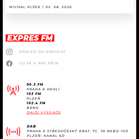
MICHAL PLŠEK / 05. 08. 2026
EXPRES FM
POHLED DO ZÁKULISÍ
CO SE U NÁS DĚJE
90.3 FM
PRAHA A OKOLÍ
103 FM
PLZEŇ
102.4 FM
BRNO
DALŠÍ VYSÍLAČE
DAB
PRAHA A STŘEDOČESKÝ KRAJ: 7C, 7A NEBO 10D
PLZEŇ: KANÁL 6D