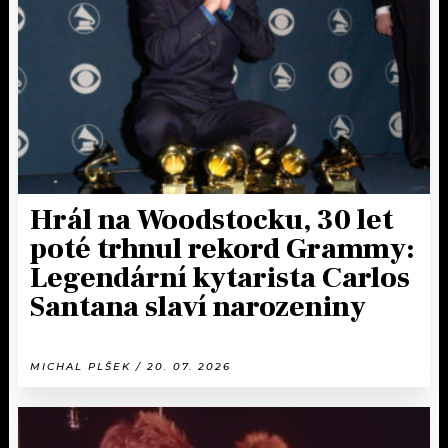
KALENDÁŘ
PROGRAM
KVÍZY
PLAYLIST
VIP
JAK NALADIT
TRENDY
KULTURA
Hrál na Woodstocku, 30 let
poté trhnul rekord Grammy:
MIX
Legendární kytarista Carlos
Santana slaví narozeniny
OSTATNÍ
MICHAL PLŠEK / 20. 07. 2026