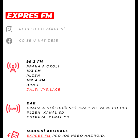
EXPRES FM
POHLED DO ZÁKULISÍ
CO SE U NÁS DĚJE
90.3 FM
PRAHA A OKOLÍ
103 FM
PLZEŇ
102.4 FM
BRNO
DALŠÍ VYSÍLAČE
DAB
PRAHA A STŘEDOČESKÝ KRAJ: 7C, 7A NEBO 10D
PLZEŇ: KANÁL 6D
OSTRAVA: KANÁL 7D
MOBILNÍ APLIKACE
EXPRES FM
PRO IOS NEBO ANDROID.