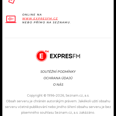
ONLINE NA
WWW.EXPRESFM.CZ
NEBO PŘÍMO NA SEZNAMU.
SOUTĚŽNÍ PODMÍNKY
OCHRANA ÚDAJŮ
O NÁS
Copyright © 1996–2026, Seznam.cz, a.s.
Obsah serveru je chráněn autorským právem. Jakékoli užití obsahu
serveru včetně publikování nebo jiného šíření obsahu serveru je bez
písemného souhlasu Seznam.cz, a.s. zakázáno.