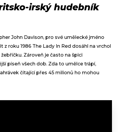
ritsko-irský hudebník
topher John Davison, pro své umělecké jméno
hit z roku 1986 The Lady In Red dosáhl na vrchol
žebříčku. Zároveň je často na špici
ší píseň všech dob. Zda to umělce trápí,
nahrávek čítající přes 45 milionů ho mohou