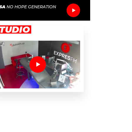
SA
NO HOPE GENERATION
TUDIO
(a Dua Lipa)