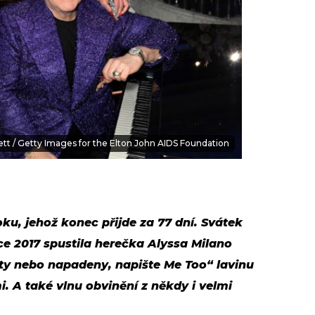
ett / Getty Images for the Elton John AIDS Foundation
roku, jehož konec přijde za 77 dní. Svátek
oce 2017 spustila herečka Alyssa Milano
ty nebo napadeny, napište Me Too“ lavinu
i. A také vlnu obvinění z někdy i velmi