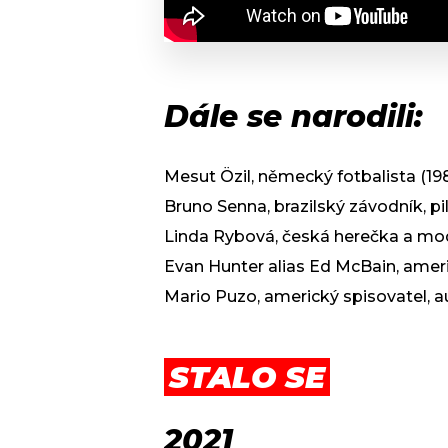
Dále se narodili:
Mesut Özil, německý fotbalista (19
Bruno Senna, brazilský závodník, pi
Linda Rybová, česká herečka a mod
Evan Hunter alias Ed McBain, ameri
Mario Puzo, americký spisovatel, a
STALO SE
2021