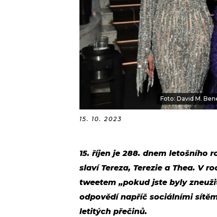
Foto: David M. Ben
15. 10. 2023
15. říjen je 288. dnem letošního 
slaví Tereza, Terezie a Thea. V r
tweetem „pokud jste byly zneuži
odpovědí napříč sociálními sítěm
letitých přečinů.