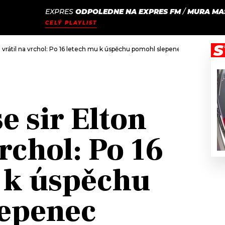
EXPRES
ODPOLEDNE NA EXPRES FM
/
MURA MA
JAK
ODCASTY
SEZNAM.CZ
CELÝ PLAYLIST
NALADIT
S
n vrátil na vrchol: Po 16 letech mu k úspěchu pomohl slepenec starých hitů 
e sir Elton
vrchol: Po 16
 k úspěchu
lepenec