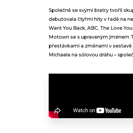
Společně se svými bratry tvořil skup
debutovala čtyřmi hity v řadě na ne
Want You Back, ABC, The Love You S
Motown se s upraveným jménem The
přestávkami a změnami v sestavě –
Michaela na sólovou dráhu – spole