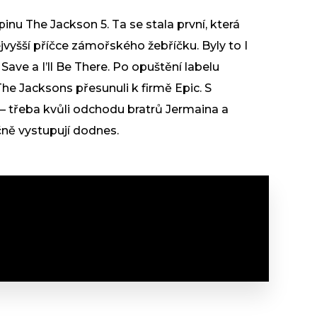
inu The Jackson 5. Ta se stala první, která
jvyšší příčce zámořského žebříčku. Byly to I
ave a I’ll Be There. Po opuštění labelu
 Jacksons přesunuli k firmě Epic. S
 třeba kvůli odchodu bratrů Jermaina a
čně vystupují dodnes.