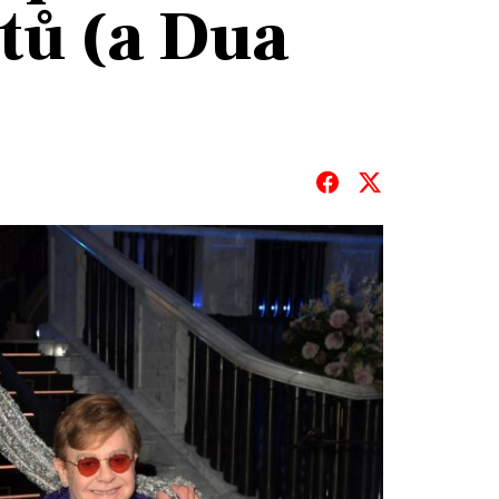
itů (a Dua
T