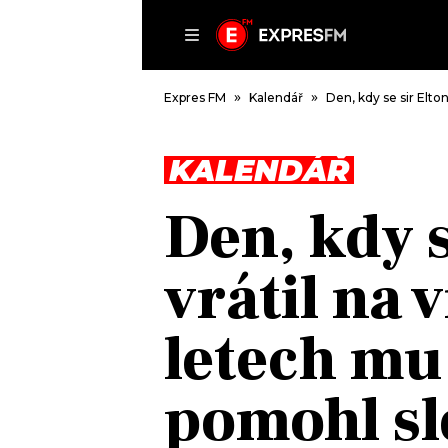
ČLÁNKY
P
Expres FM
Kalendář
Den, kdy se sir Elto
KALENDÁŘ
DOMŮ
Den, kdy s
ČLÁNKY
AKTUÁLNĚ
vrátil na 
VIP
HUDBA
TRENDY
ROZHOVORY
KULTURA
letech mu
#NEBUDUDOMA
MIX
KALENDÁŘ
OSTATNÍ
pomohl s
KVÍZY
PODCASTY