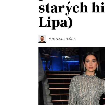
starých h
JAK NALADIT
Lipa)
RÁDIO
APLIKACE
PLAYLIST
PROGRAM
JAK NALADI
MICHAL PLŠEK
SOUTĚŽE