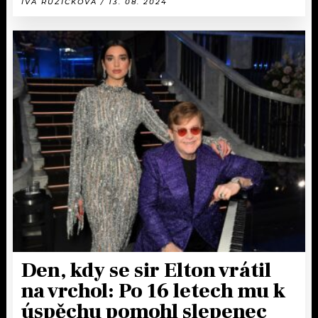
IVA RŮŽIČKOVÁ / 13. 08. 2024
Den, kdy se sir Elton vrátil
na vrchol: Po 16 letech mu k
úspěchu pomohl slepenec