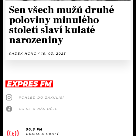
Sen všech mužů druhé
poloviny minulého
století slaví kulaté
narozeniny
RADEK HONC / 15. 03. 2023
EXPRES FM
POHLED DO ZÁKULISÍ
CO SE U NÁS DĚJE
90.3 FM
PRAHA A OKOLÍ