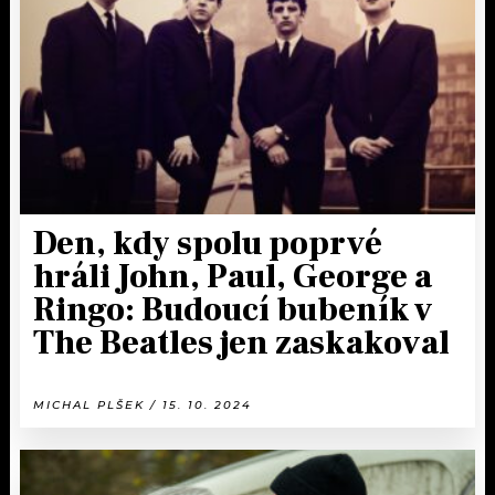
KALENDÁŘ
PROGRAM
KVÍZY
PLAYLIST
VIP
JAK NALADIT
TRENDY
KULTURA
Den, kdy spolu poprvé
hráli John, Paul, George a
MIX
Ringo: Budoucí bubeník v
OSTATNÍ
The Beatles jen zaskakoval
MICHAL PLŠEK / 15. 10. 2024