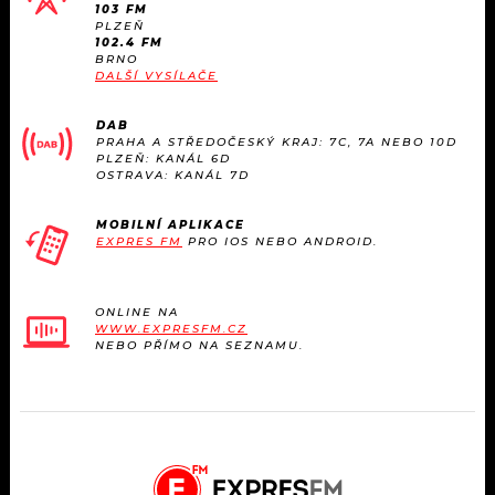
103 FM
PLZEŇ
102.4 FM
BRNO
DALŠÍ VYSÍLAČE
DAB
PRAHA A STŘEDOČESKÝ KRAJ: 7C, 7A NEBO 10D
PLZEŇ: KANÁL 6D
OSTRAVA: KANÁL 7D
MOBILNÍ APLIKACE
EXPRES FM
PRO IOS NEBO ANDROID.
ONLINE NA
WWW.EXPRESFM.CZ
NEBO PŘÍMO NA SEZNAMU.