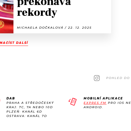
překonává
rekordy
MICHAELA DOČKALOVÁ / 22. 12. 2025
NAČÍST DALŠÍ
POHLED DO 
DAB
MOBILNÍ APLIKACE
PRAHA A STŘEDOČESKÝ
EXPRES FM
PRO IOS N
KRAJ: 7C, 7A NEBO 10D
ANDROID.
PLZEŇ: KANÁL 6D
OSTRAVA: KANÁL 7D