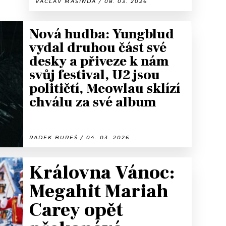
VÁCLAV MAŠINDA / 08. 03. 2026
Nová hudba: Yungblud
vydal druhou část své
desky a přiveze k nám
svůj festival, U2 jsou
političtí, Meowlau sklízí
chválu za své album
RADEK BUREŠ / 04. 03. 2026
Královna Vánoc:
Megahit Mariah
Carey opět