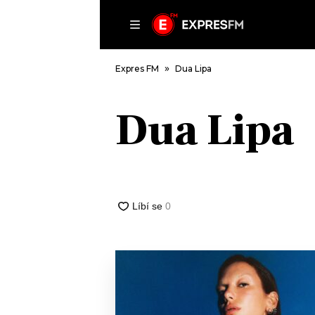
ČLÁNKY
P
Expres FM
Dua Lipa
Dua Lipa
DOMŮ
ČLÁNKY
AKTUÁLNĚ
VIP
HUDBA
TRENDY
ROZHOVORY
KULTURA
#NEBUDUDOMA
MIX
KALENDÁŘ
OSTATNÍ
KVÍZY
PODCASTY