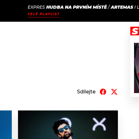
EXPRES
HUDBA NA PRVNÍM MÍSTĚ
/
ARTEMAS
I
JAK
ODCASTY
SEZNAM.CZ
CELÝ PLAYLIST
NALADIT
S
Sdílejte