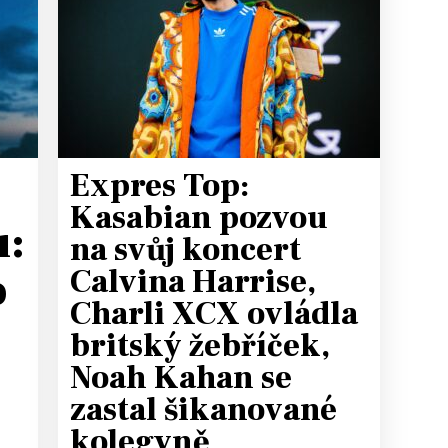
T
Expres Top:
Kasabian pozvou
u:
na svůj koncert
o
Calvina Harrise,
Charli XCX ovládla
britský žebříček,
Noah Kahan se
zastal šikanované
kolegyně