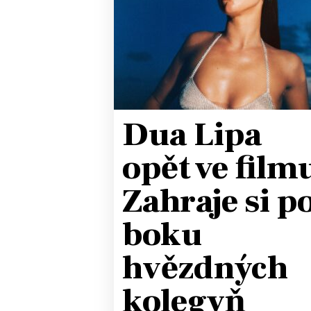
JAK NALADIT
RÁDIO
APLIKACE
PLAYLIST
PROGRAM
JAK NALADI
Dua Lipa
SOUTĚŽE
opět ve film
Zahraje si p
boku
hvězdných
kolegyň