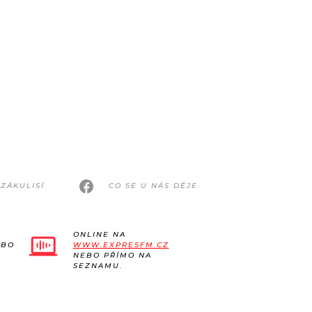
ZÁKULISÍ
CO SE U NÁS DĚJE
ONLINE NA
EBO
WWW.EXPRESFM.CZ
NEBO PŘÍMO NA
SEZNAMU.