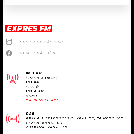
EXPRES FM
POHLED DO ZÁKULISÍ
CO SE U NÁS DĚJE
90.3 FM
PRAHA A OKOLÍ
103 FM
PLZEŇ
102.4 FM
BRNO
DALŠÍ VYSÍLAČE
DAB
PRAHA A STŘEDOČESKÝ KRAJ: 7C, 7A NEBO 10D
PLZEŇ: KANÁL 6D
OSTRAVA: KANÁL 7D