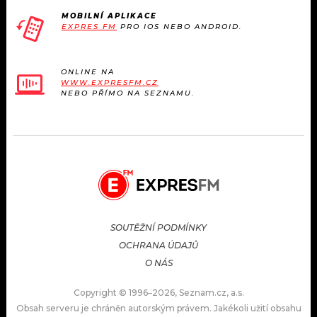
MOBILNÍ APLIKACE
EXPRES FM
PRO IOS NEBO ANDROID.
ONLINE NA
WWW.EXPRESFM.CZ
NEBO PŘÍMO NA SEZNAMU.
SOUTĚŽNÍ PODMÍNKY
OCHRANA ÚDAJŮ
O NÁS
Copyright © 1996–2026, Seznam.cz, a.s.
Obsah serveru je chráněn autorským právem. Jakékoli užití obsahu