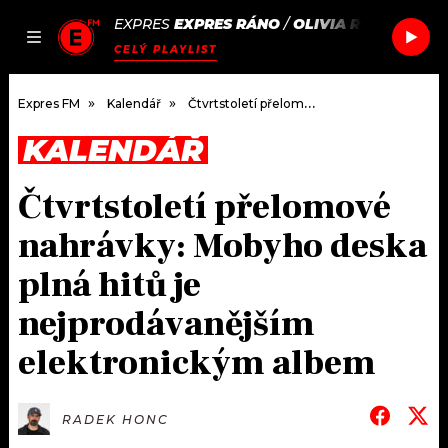
EXPRES
EXPRES RÁNO
/
OLIVIA RODRIGO
ST
JAK
ČLÁNKY
PODCASTY
SEZNAM.CZ
CELÝ PLAYLIST
NALADIT
Expres FM
Kalendář
Čtvrtstoletí přelomové nahrávky: Mobyho deska plná hitů je nejprodávanějším elektronickým albem
KALENDÁŘ
DOMŮ
Čtvrtstoletí přelomové
ČLÁNKY
nahrávky: Mobyho deska
AKTUÁLNĚ
PODCASTY
plná hitů je
nejprodávanějším
HUDBA
JAK NALADIT
elektronickým albem
ROZHOVORY
RÁDIO
#NEBUDUDOMA
APLIKACE
SOUTĚŽE
RADEK HONC