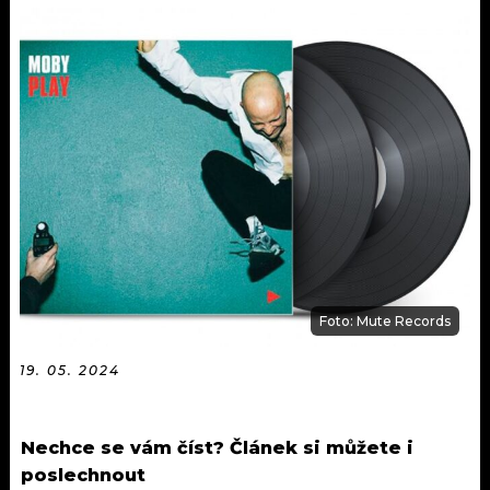
KALENDÁŘ
PROGRAM
KVÍZY
PLAYLIST
VIP
JAK NALADIT
TRENDY
KULTURA
MIX
Foto: Mute Records
OSTATNÍ
19. 05. 2024
Nechce se vám číst? Článek si můžete i
poslechnout