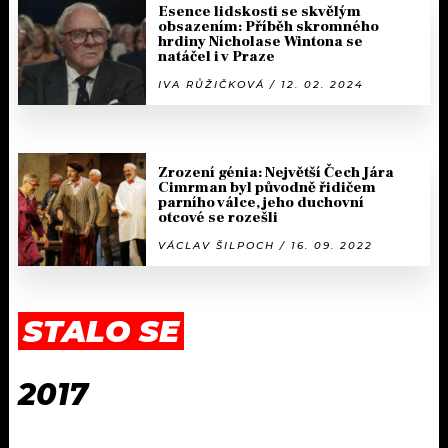
Esence lidskosti se skvělým
obsazením: Příběh skromného
hrdiny Nicholase Wintona se
natáčel i v Praze
IVA RŮŽIČKOVÁ / 12. 02. 2024
Zrození génia: Největší Čech Jára
Cimrman byl původně řidičem
parního válce, jeho duchovní
otcové se rozešli
VÁCLAV ŠILPOCH / 16. 09. 2022
STALO SE
2017