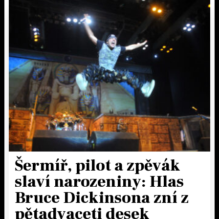
Šermíř, pilot a zpěvák
slaví narozeniny: Hlas
Bruce Dickinsona zní z
pětadvaceti desek