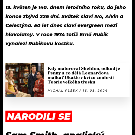
19. květen je 140. dnem letošního roku, do jeho
konce zbývá 226 dní. Svátek slaví Ivo, Alvin a
Celestýna. 50 let dnes slaví evergreen mezi
hlavolamy. V roce 1974 totiž Ernő Rubik
vynalezl Rubikovu kostku.
Kdy maturoval Sheldon, odkud je
Penny a co dělá Leonardova
matka? Ukažte v kvízu znalosti
Teorie velkého třesku
MICHAL PLŠEK / 16. 05. 2024
NARODILI SE