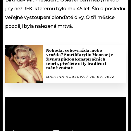
jiný než JFK, kterému bylo mu 45 let. Šlo o poslední
veřejné vystoupení blonďaté divy. O tři měsíce
později byla nalezená mrtvá.
Nehoda, sebevražda, nebo
vražda? Smrt Marylin Monroe je
živnou půdou konspiračních
teorií, přečtěte si ty tradiční i
méně známé
MARTINA HOBLOVÁ / 28. 09. 2022