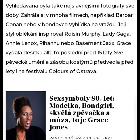
Vyhledávána byla také nejslavnějšími fotografy své
doby. Zahrála si v mnoha filmech, například Barbar
Conan nebo v bondovce Vyhlídka na vraždu. Její
styl oblékání inspiroval Roisín Murphy, Lady Gaga,
Annie Lenox, Rihannu nebo Basement Jaxx. Grace
vydala desítku alb, to poslední před 15 lety. Své
pěvecké umění a zásobu kostýmů předvedla před
lety i na festivalu Colours of Ostrava.
Sexsymboly 80. let:
Modelka, Bondgirl,
skvělá zpěvačka a
múza, to je Grace
Jones
PAVEL KUČERA / 10. 08. 2022