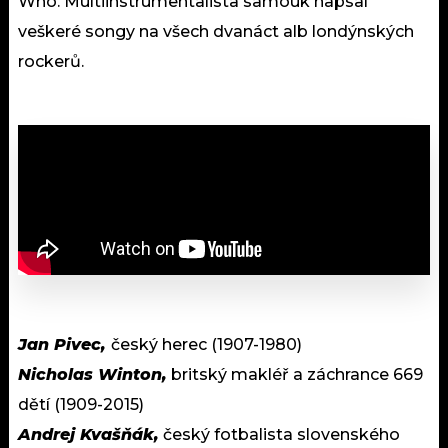
Who. Multiinstrumentalista samouk napsal
veškeré songy na všech dvanáct alb londýnských
rockerů.
Jan Pivec,
český herec (1907-1980)
Nicholas Winton,
britský makléř a záchrance 669
dětí (1909-2015)
Andrej Kvašňák,
český fotbalista slovenského