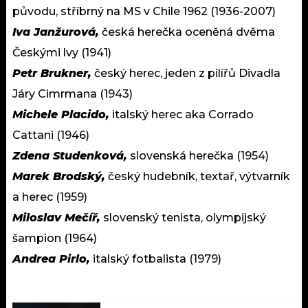
původu, stříbrný na MS v Chile 1962 (1936-2007)
Iva Janžurová,
česká herečka oceněná dvěma
Českými lvy (1941)
Petr Brukner,
český herec, jeden z pilířů Divadla
Járy Cimrmana (1943)
Michele Placido,
italský herec aka Corrado
Cattani (1946)
Zdena Studenková,
slovenská herečka (1954)
Marek Brodský,
český hudebník, textař, výtvarník
a herec (1959)
Miloslav Mečíř,
slovenský tenista, olympijský
šampion (1964)
Andrea Pirlo,
italský fotbalista (1979)