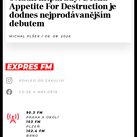
Appetite For Destruction je
dodnes nejprodávanějším
debutem
MICHAL PLŠEK / 06. 08. 2026
EXPRES FM
POHLED DO ZÁKULISÍ
CO SE U NÁS DĚJE
90.3 FM
PRAHA A OKOLÍ
103 FM
PLZEŇ
102.4 FM
BRNO