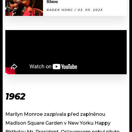
filmu
RADEK HONC / 03. 05. 2023
1962
Marilyn Monroe zazpívala před zaplněnou
Madison Square Garden v New Yorku Happy
Birthday Mr. President. Oslavencem nebyl nikdo