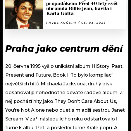
propadákem: Před 40 lety svět
uhranula Billie Jean, bavila i
Karla Gotta
PAVEL KUČERA / 05. 03. 2023
Praha jako centrum dění
20. června 1995 vyšlo unikátní album HIStory: Past,
Present and Future, Book I. To bylo kompilací
největších hitů Michaela Jacksona, druhý disk
obsahoval plnohodnotné deváté řadové album. Z
něj pochází hity jako They Don’t Care About Us,
You’re Not Alone nebo duet s mladší sestrou Janet
Scream. V září následujícího roku odstartovalo i
turné k albu, třetí a poslední turné Krále popu. A