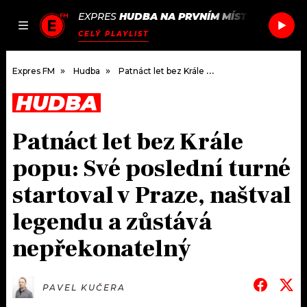
EXPRES
HUDBA NA PRVNÍM MÍSTĚ
/
MK & P
JAK
ČLÁNKY
PODCASTY
SEZNAM.CZ
CELÝ PLAYLIST
NALADIT
Expres FM
Hudba
Patnáct let bez Krále popu: Své poslední turné startoval v Praze, naštval legendu a zůstává nepřekonatelný
HUDBA
DOMŮ
Patnáct let bez Krále
ČLÁNKY
popu: Své poslední turné
AKTUÁLNĚ
PODCASTY
startoval v Praze, naštval
legendu a zůstává
HUDBA
JAK NALADIT
nepřekonatelný
ROZHOVORY
RÁDIO
#NEBUDUDOMA
APLIKACE
SOUTĚŽE
PAVEL KUČERA