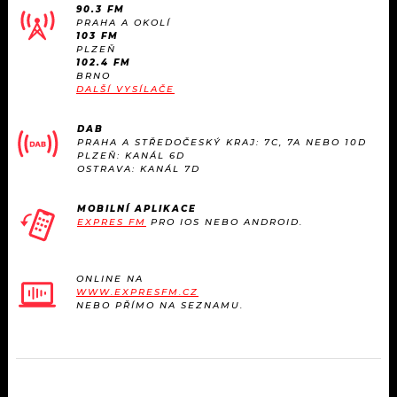
90.3 FM
PRAHA A OKOLÍ
103 FM
PLZEŇ
102.4 FM
BRNO
DALŠÍ VYSÍLAČE
DAB
PRAHA A STŘEDOČESKÝ KRAJ: 7C, 7A NEBO 10D
PLZEŇ: KANÁL 6D
OSTRAVA: KANÁL 7D
MOBILNÍ APLIKACE
EXPRES FM
PRO IOS NEBO ANDROID.
ONLINE NA
WWW.EXPRESFM.CZ
NEBO PŘÍMO NA SEZNAMU.