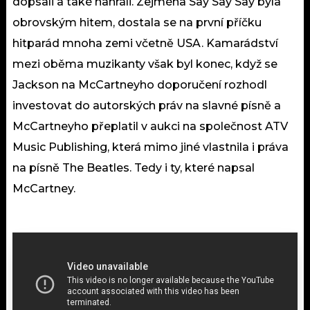
dopsali a také nahráli. Zejména Say Say Say byla
obrovským hitem, dostala se na první příčku
hitparád mnoha zemi včetně USA. Kamarádství
mezi oběma muzikanty však byl konec, když se
Jackson na McCartneyho doporučení rozhodl
investovat do autorských práv na slavné písně a
McCartneyho přeplatil v aukci na společnost ATV
Music Publishing, která mimo jiné vlastnila i práva
na písně The Beatles. Tedy i ty, které napsal
McCartney.