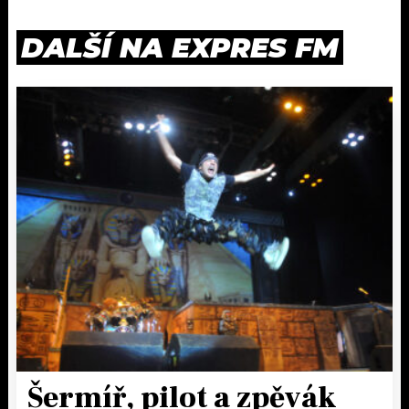
DALŠÍ NA EXPRES FM
Šermíř, pilot a zpěvák