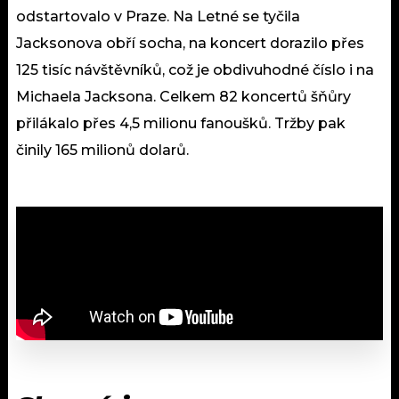
odstartovalo v Praze. Na Letné se tyčila
Jacksonova obří socha, na koncert dorazilo přes
125 tisíc návštěvníků, což je obdivuhodné číslo i na
Michaela Jacksona. Celkem 82 koncertů šňůry
přilákalo přes 4,5 milionu fanoušků. Tržby pak
činily 165 milionů dolarů.