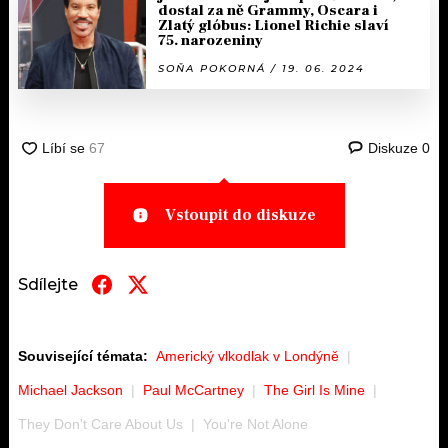
dostal za ně Grammy, Oscara i
Zlatý glóbus: Lionel Richie slaví
75. narozeniny
SOŇA POKORNÁ / 19. 06. 2024
Diskuze
0
Vstoupit do diskuze
Sdílejte
Související témata:
Americký vlkodlak v Londýně
Michael Jackson
Paul McCartney
The Girl Is Mine
They Don't Care About Us
You're Not Alone