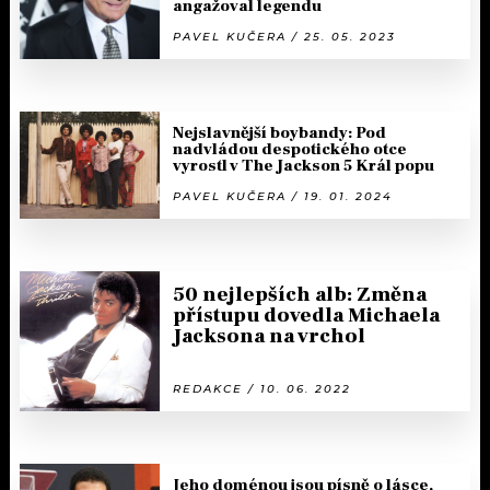
angažoval legendu
PAVEL KUČERA / 25. 05. 2023
Nejslavnější boybandy: Pod
nadvládou despotického otce
vyrostl v The Jackson 5 Král popu
PAVEL KUČERA / 19. 01. 2024
50 nejlepších alb: Změna
přístupu dovedla Michaela
Jacksona na vrchol
REDAKCE / 10. 06. 2022
Jeho doménou jsou písně o lásce,