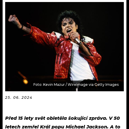
KALENDÁŘ
PROGRAM
KVÍZY
PLAYLIST
VIP
JAK NALADIT
TRENDY
KULTURA
MIX
Foto: Kevin Mazur / WireImage via Getty Images
OSTATNÍ
25. 06. 2024
Před 15 lety svět obletěla šokující zpráva. V 50
letech zemřel Král popu Michael Jackson. A to