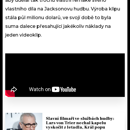
aby udělal tak trochu vlastní remake svého
vlastního díla na Jacksonovu hudbu. Výroba klipu
stála půl milionu dolarů, ve svojí době to byla
suma dalece přesahující jakékoliv náklady na
jeden videoklip.
Slavní filmaři ve službách hudby:
Lars von Trier nechal kapelu
vyskočit z letadla, Král popu