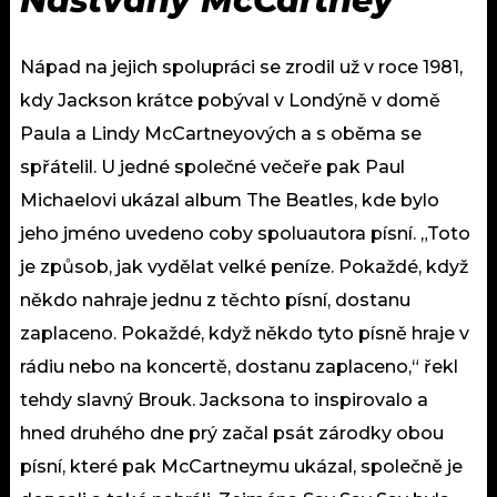
Naštvaný McCartney
Nápad na jejich spolupráci se zrodil už v roce 1981,
kdy Jackson krátce pobýval v Londýně v domě
Paula a Lindy McCartneyových a s oběma se
spřátelil. U jedné společné večeře pak Paul
Michaelovi ukázal album The Beatles, kde bylo
jeho jméno uvedeno coby spoluautora písní. „Toto
je způsob, jak vydělat velké peníze. Pokaždé, když
někdo nahraje jednu z těchto písní, dostanu
zaplaceno. Pokaždé, když někdo tyto písně hraje v
rádiu nebo na koncertě, dostanu zaplaceno,“ řekl
tehdy slavný Brouk. Jacksona to inspirovalo a
hned druhého dne prý začal psát zárodky obou
písní, které pak McCartneymu ukázal, společně je