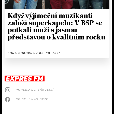
Když výjimeční muzikanti
založí superkapelu: V BSP se
potkali muži s jasnou
představou o kvalitním rocku
SOŇA POKORNÁ / 06. 08. 2026
EXPRES FM
POHLED DO ZÁKULISÍ
CO SE U NÁS DĚJE