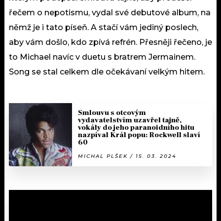
řečem o nepotismu, vydal své debutové album, na
němž je i tato píseň. A stačí vám jediný poslech,
aby vám došlo, kdo zpívá refrén. Přesněji řečeno, je
to Michael navíc v duetu s bratrem Jermainem.
Song se stal celkem dle očekávaní velkým hitem.
Smlouvu s otcovým
vydavatelstvím uzavřel tajně,
vokály do jeho paranoidního hitu
nazpíval Král popu: Rockwell slaví
60
MICHAL PLŠEK / 15. 03. 2024