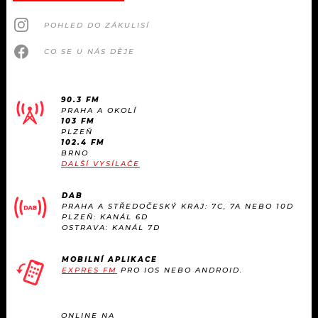
POHLED DO ZÁKULISÍ
CO SE U NÁS DĚJE
90.3 FM
PRAHA A OKOLÍ
103 FM
PLZEŇ
102.4 FM
BRNO
DALŠÍ VYSÍLAČE
DAB
PRAHA A STŘEDOČESKÝ KRAJ: 7C, 7A NEBO 10D
PLZEŇ: KANÁL 6D
OSTRAVA: KANÁL 7D
MOBILNÍ APLIKACE
EXPRES FM
PRO IOS NEBO ANDROID.
ONLINE NA