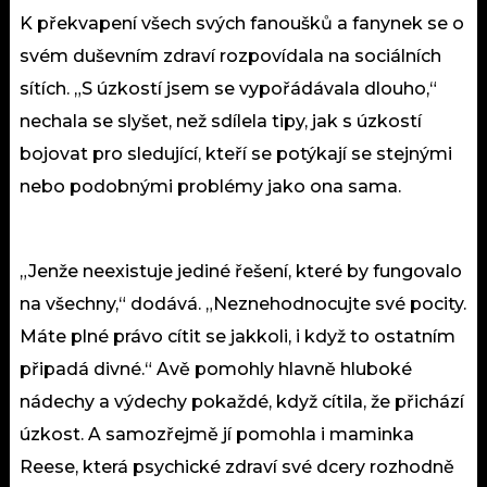
K překvapení všech svých fanoušků a fanynek se o
svém duševním zdraví rozpovídala na sociálních
sítích. „S úzkostí jsem se vypořádávala dlouho,“
nechala se slyšet, než sdílela tipy, jak s úzkostí
bojovat pro sledující, kteří se potýkají se stejnými
nebo podobnými problémy jako ona sama.
„Jenže neexistuje jediné řešení, které by fungovalo
na všechny,“ dodává. „Neznehodnocujte své pocity.
Máte plné právo cítit se jakkoli, i když to ostatním
připadá divné.“ Avě pomohly hlavně hluboké
nádechy a výdechy pokaždé, když cítila, že přichází
úzkost. A samozřejmě jí pomohla i maminka
Reese, která psychické zdraví své dcery rozhodně