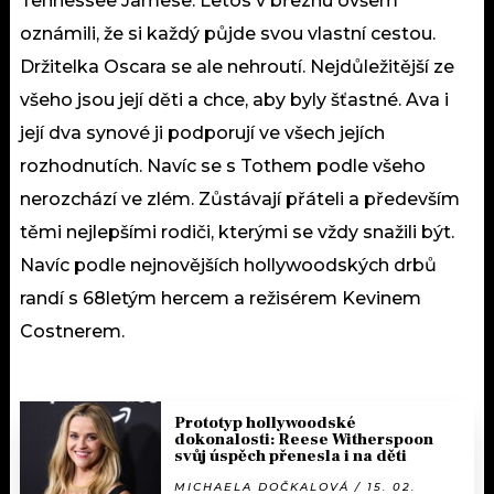
Tennessee Jamese. Letos v březnu ovšem
oznámili, že si každý půjde svou vlastní cestou.
Držitelka Oscara se ale nehroutí. Nejdůležitější ze
všeho jsou její děti a chce, aby byly šťastné. Ava i
její dva synové ji podporují ve všech jejích
rozhodnutích. Navíc se s Tothem podle všeho
nerozchází ve zlém. Zůstávají přáteli a především
těmi nejlepšími rodiči, kterými se vždy snažili být.
Navíc podle nejnovějších hollywoodských drbů
randí s 68letým hercem a režisérem Kevinem
Costnerem.
Prototyp hollywoodské
dokonalosti: Reese Witherspoon
svůj úspěch přenesla i na děti
MICHAELA DOČKALOVÁ / 15. 02.