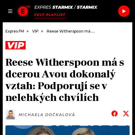
EXPRES
STARMIX
/
STARMIX
JAK
ČLÁNKY
PODCASTY
SEZNAM.CZ
CELÝ PLAYLIST
NALADIT
Expres FM
VIP
Reese Witherspoon má s dcerou Avou dokonalý vztah: Podporují se v nelehkých chvílích
VIP
DOMŮ
Reese Witherspoon má s
ČLÁNKY
dcerou Avou dokonalý
AKTUÁLNĚ
PODCASTY
vztah: Podporují se v
nelehkých chvílích
HUDBA
JAK NALADIT
ROZHOVORY
RÁDIO
MICHAELA DOČKALOVÁ
#NEBUDUDOMA
APLIKACE
SOUTĚŽE