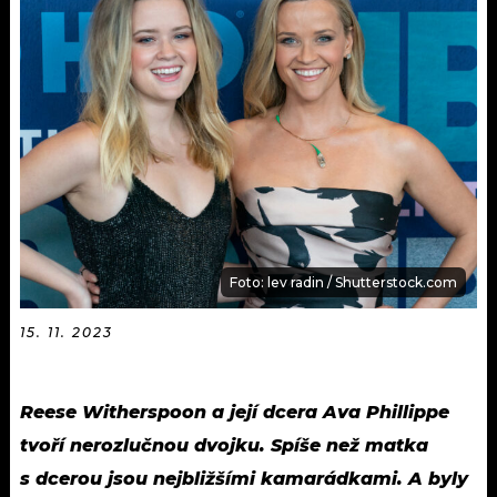
KALENDÁŘ
PROGRAM
KVÍZY
PLAYLIST
VIP
JAK NALADIT
TRENDY
KULTURA
MIX
Foto: lev radin / Shutterstock.com
OSTATNÍ
15. 11. 2023
Reese Witherspoon a její dcera Ava Phillippe
tvoří nerozlučnou dvojku. Spíše než matka
s dcerou jsou nejbližšími kamarádkami. A byly