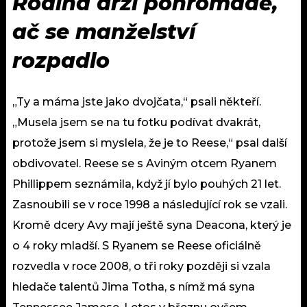
Rodina drží pohromadě,
ač se manželství
rozpadlo
„Ty a máma jste jako dvojčata,“ psali někteří.
„Musela jsem se na tu fotku podívat dvakrát,
protože jsem si myslela, že je to Reese,“ psal další
obdivovatel. Reese se s Aviným otcem Ryanem
Phillippem seznámila, když jí bylo pouhých 21 let.
Zasnoubili se v roce 1998 a následující rok se vzali.
Kromě dcery Avy mají ještě syna Deacona, který je
o 4 roky mladší. S Ryanem se Reese oficiálně
rozvedla v roce 2008, o tři roky později si vzala
hledače talentů Jima Totha, s nímž má syna