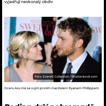
vyjadřují neskonalý obdiv.
Foto: Everett Collection / Shutterstock.com
Dceru Avu má se svým prvním manželem Ryanem Phillippem