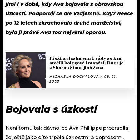
jimi i v době, kdy Ava bojovala s obrovskou
úzkostí. Podporují se ale vzájemně. Když Reese
po 12 letech zkrachovalo druhé manželství,
byla jí právě Ava tou největší oporou.
Přežila vlastní smrt, zády se k ní
otočili kolegové i manžel: Dnes je
z Sharon Stone jiná žena
MICHAELA DOČKALOVÁ / 08. 11.
2023
Bojovala s úzkostí
Není tomu tak dávno, co Ava Phillippe prozradila,
že ještě jako dítě trpěla úzkostmi a depresemi.