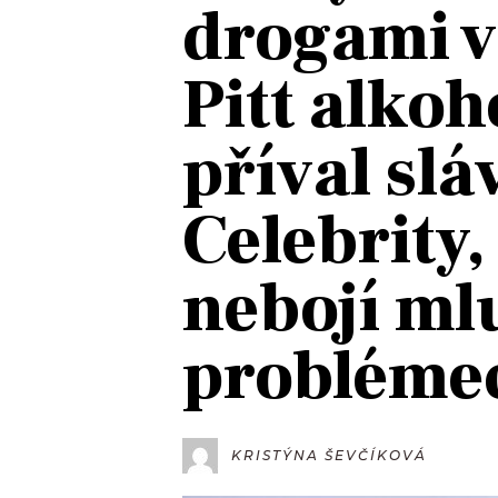
drogami v
JAK NALADIT
Pitt alkoh
RÁDIO
příval slá
APLIKACE
PLAYLIST
PROGRAM
JAK NALADI
Celebrity,
SOUTĚŽE
nebojí ml
probléme
KRISTÝNA ŠEVČÍKOVÁ