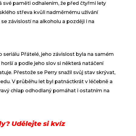
írá své paměti odhalením, že před čtyřmi lety
sklého střeva kvůli nadměrnému užívání
se závislostí na alkoholu a později i na
o seriálu Přátelé, jeho závislost byla na samém
horší a podle jeho slov si některá natáčení
je. Přestože se Perry snažil svůj stav skrývat,
edu. V průběhu let byl patnáctkrát v léčebně a
dravý chlap odhodlaný pomáhat i ostatním na
y? Udělejte si kvíz