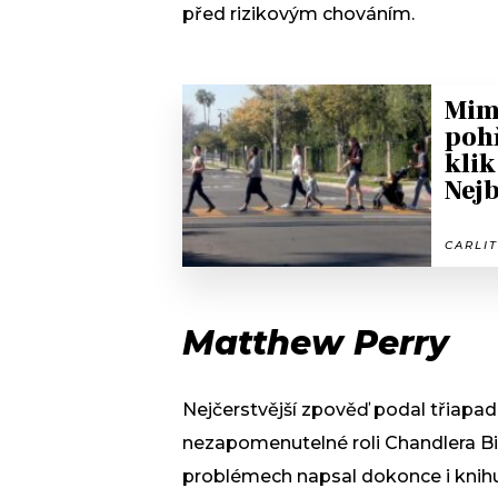
před rizikovým chováním.
Mim
pohř
klik
Nejb
CARLIT
Matthew Perry
Nejčerstvější zpověď podal třiapad
nezapomenutelné roli Chandlera Bin
problémech napsal dokonce i knihu 