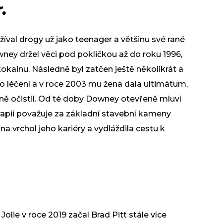
.
užíval drogy už jako teenager a většinu své rané
owney držel věci pod pokličkou až do roku 1996,
kokainu. Následně byl zatčen ještě několikrát a
eno léčení a v roce 2003 mu žena dala ultimátum,
ně očistil. Od té doby Downey otevřeně mluví
terapii považuje za základní stavební kameny
 na vrchol jeho kariéry a vydláždila cestu k
lie v roce 2019 začal Brad Pitt stále více