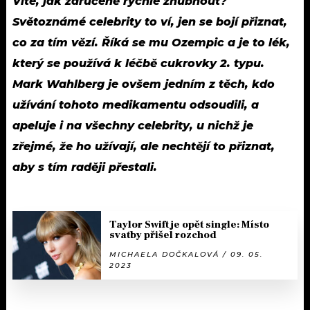
Víte, jak zaručeně rychle zhubnout?
Světoznámé celebrity to ví, jen se bojí přiznat,
co za tím vězí. Říká se mu Ozempic a je to lék,
který se používá k léčbě cukrovky 2. typu.
Mark Wahlberg je ovšem jedním z těch, kdo
užívání tohoto medikamentu odsoudili, a
apeluje i na všechny celebrity, u nichž je
zřejmé, že ho užívají, ale nechtějí to přiznat,
aby s tím raději přestali.
Taylor Swift je opět single: Místo
svatby přišel rozchod
MICHAELA DOČKALOVÁ / 09. 05.
2023