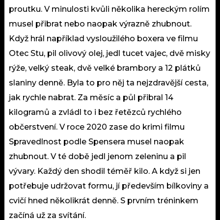
proutku. V minulosti kvůli několika hereckým rolím
musel přibrat nebo naopak výrazně zhubnout.
Když hrál například vysloužilého boxera ve filmu
Otec Stu, pil olivový olej, jedl tucet vajec, dvě misky
rýže, velký steak, dvě velké brambory a 12 plátků
slaniny denně. Byla to pro něj ta nejzdravější cesta,
jak rychle nabrat. Za měsíc a půl přibral 14
kilogramů a zvládl to i bez řetězců rychlého
občerstvení. V roce 2020 zase do krimi filmu
Spravedlnost podle Spensera musel naopak
zhubnout. V té době jedl jenom zeleninu a pil
vývary. Každý den shodil téměř kilo. A když si jen
potřebuje udržovat formu, jí především bílkoviny a
cvičí hned několikrát denně. S prvním tréninkem
začíná už za svítání.