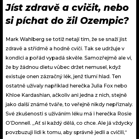
Jíst zdravě a cvičit, nebo
si píchat do žil Ozempic?
Mark Wahlberg se totiž netají tím, že se snaží jíst
zdravě a střídmě a hodně cvičí. Tak se udržuje v
kondici a pořád vypadá skvěle. Samozřejmě ale ví,
že by žádnou dietu vůbec držet nemusel, když
existuje onen zázračný lék, jenž tlumí hlad. Ten
ostatně užívaly například herečka Julia Fox nebo
Khloe Kardashian, ačkoliv ani jedna z nich, stejně
jako další známé tváře, to veřejně nikdy nepřiznaly.
Své zkušenosti s užíváním léku má i herečka Rosie
O’Donnell. „Ať si každý dělá, co chce. Ale já vždycky
povzbuzuji lidi k tomu, aby správně jedli a cvičili,“