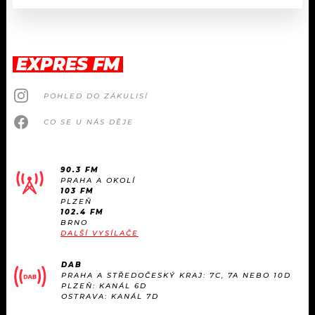
EXPRES FM
POHLED DO ZÁKULISÍ
CO SE U NÁS DĚJE
90.3 FM
PRAHA A OKOLÍ
103 FM
PLZEŇ
102.4 FM
BRNO
DALŠÍ VYSÍLAČE
DAB
PRAHA A STŘEDOČESKÝ KRAJ: 7C, 7A NEBO 10D
PLZEŇ: KANÁL 6D
OSTRAVA: KANÁL 7D