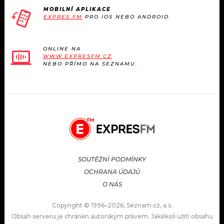
MOBILNÍ APLIKACE
EXPRES FM
PRO IOS NEBO ANDROID.
ONLINE NA
WWW.EXPRESFM.CZ
NEBO PŘÍMO NA SEZNAMU.
SOUTĚŽNÍ PODMÍNKY
OCHRANA ÚDAJŮ
O NÁS
Copyright © 1996–2026, Seznam.cz, a.s.
Obsah serveru je chráněn autorským právem. Jakékoli užití obsahu