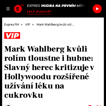
EXPRES
HUDBA NA PRVNÍM MÍSTĚ
/
EDITORS
JAK
ČLÁNKY
PODCASTY
SEZNAM.CZ
CELÝ PLAYLIST
NALADIT
Expres FM
VIP
Mark Wahlberg kvůli rolím tloustne i hubne: Slavný herec kritizuje v Hollywoodu rozšířené užívání léku na cukrovku
VIP
DOMŮ
Mark Wahlberg kvůli
ČLÁNKY
rolím tloustne i hubne:
AKTUÁLNĚ
PODCASTY
Slavný herec kritizuje v
Hollywoodu rozšířené
HUDBA
JAK NALADIT
užívání léku na
ROZHOVORY
RÁDIO
cukrovku
#NEBUDUDOMA
APLIKACE
SOUTĚŽE