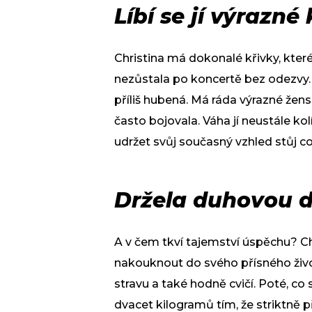
Líbí se jí výrazné
Christina má dokonalé křivky, které 
nezůstala po koncertě bez odezvy. U
příliš hubená. Má ráda výrazné žen
často bojovala. Váha jí neustále ko
udržet svůj současný vzhled stůj co
Držela duhovou d
A v čem tkví tajemství úspěchu? Ch
nakouknout do svého přísného živo
stravu a také hodně cvičí. Poté, co 
dvacet kilogramů tím, že striktně při