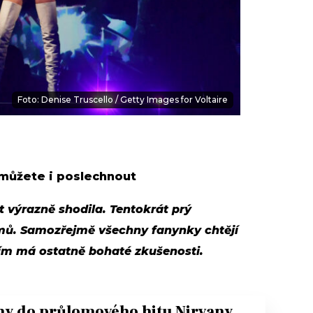
Foto: Denise Truscello / Getty Images for Voltaire
 můžete i poslechnout
 výrazně shodila. Tentokrát prý
mů. Samozřejmě všechny fanynky chtějí
tím má ostatně bohaté zkušenosti.
y do průlomového hitu Nirvany