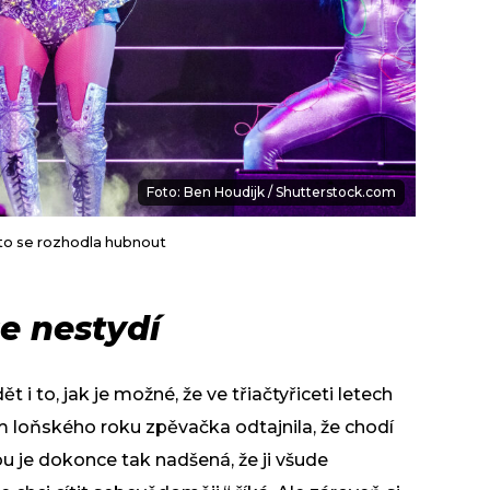
Foto: Ben Houdijk / Shutterstock.com
sto se rozhodla hubnout
e nestydí
t i to, jak je možné, že ve třiačtyřiceti letech
loňského roku zpěvačka odtajnila, že chodí
u je dokonce tak nadšená, že ji všude