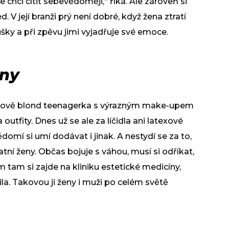
 chci cítit sebevědoměji,“ říká. Ale zároveň si
 V její branži prý není dobré, když žena ztratí
ky a při zpěvu jimi vyjadřuje své emoce.
eny
tinově blond teenagerka s výrazným make-upem
utfity. Dnes už se ale za líčidla ani latexové
omí si umí dodávat i jinak. A nestydí se za to,
atní ženy. Občas bojuje s váhou, musí si odříkat,
tam si zajde na kliniku estetické medicíny,
ila. Takovou ji ženy i muži po celém světě