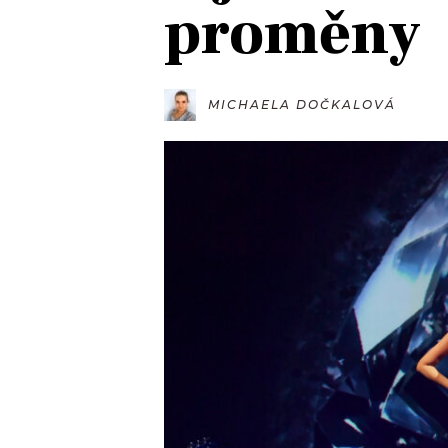
proměny
JAK NALADIT
RÁDIO
MICHAELA DOČKALOVÁ
APLIKACE
PLAYLIST
PROGRAM
JAK NALADI
SOUTĚŽE