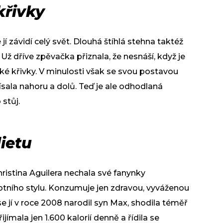
 křivky
jí závidí celý svět. Dlouhá štíhlá stehna taktéž
ž dříve zpěvačka přiznala, že nesnáší, když je
ské křivky. V minulosti však se svou postavou
lísala nahoru a dolů. Teď je ale odhodlaná
 stůj.
ietu
ristina Aguilera nechala své fanynky
tního stylu. Konzumuje jen zdravou, vyváženou
se jí v roce 2008 narodil syn Max, shodila téměř
jímala jen 1.600 kalorií denně a řídila se