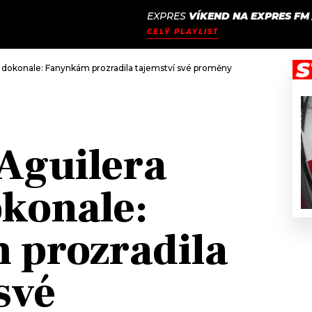
EXPRES
VÍKEND NA EXPRES FM
JAK
ODCASTY
SEZNAM.CZ
CELÝ PLAYLIST
NALADIT
S
á dokonale: Fanynkám prozradila tajemství své proměny
 Aguilera
konale:
 prozradila
své