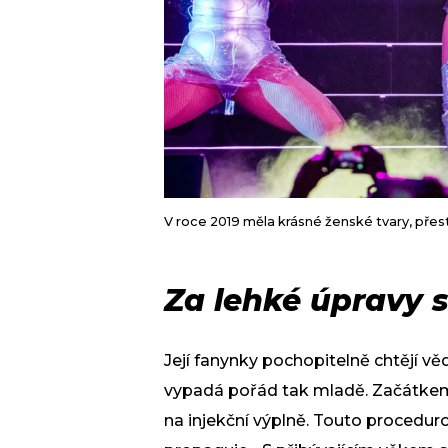
V roce 2019 měla krásné ženské tvary, pře
Za lehké úpravy s
Její fanynky pochopitelně chtějí vědě
vypadá pořád tak mladě. Začátkem 
na injekční výplně. Touto proceduro