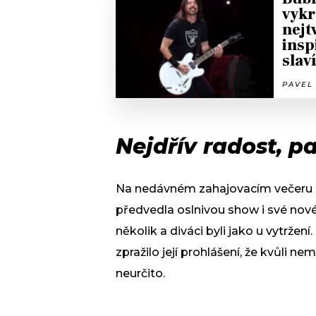
vykr
nejt
insp
slav
PAVEL 
Nejdřív radost, pa
Na nedávném zahajovacím večeru s
předvedla oslnivou show i své nové
několik a diváci byli jako u vytrže
zpražilo její prohlášení, že kvůli 
neurčito.