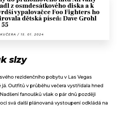
adl z osmdesátkového diska a k
vrdší vypalovačce Foo Fighters ho
irovala dětská píseň: Dave Grohl
í 55
KUČERA / 15. 01. 2024
k slzy
vého rezidenčního pobytu v Las Vegas
 já. Outfitů v průběhu večera vystřídala hned
ní. Nadšení fanoušků však o pár dnů později
nemoci svá další plánovaná vystoupení odkládá na