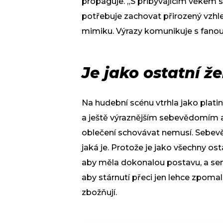
propaguje. „S přibývajícím věkem se
potřebuje zachovat přirozený vzhled.
mimiku. Výrazy komunikuje s fanouš
Je jako ostatní ž
Na hudební scénu vtrhla jako pla
a ještě výraznějším sebevědomím a o
oblečení schovávat nemusí. Sebevěd
jaká je. Protože je jako všechny ost
aby měla dokonalou postavu, a sem 
aby stárnutí přeci jen lehce zpomal
zbožňují.