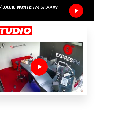
/
JACK WHITE
I'M SHAKIN'
TUDIO