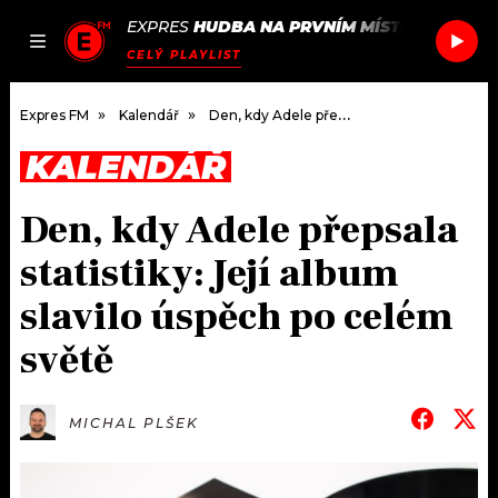
EXPRES
HUDBA NA PRVNÍM MÍSTĚ
/
VIRVAL
JAK
ČLÁNKY
PODCASTY
SEZNAM.CZ
CELÝ PLAYLIST
NALADIT
Expres FM
Kalendář
Den, kdy Adele přepsala statistiky: Její album slavilo úspěch po celém světě
KALENDÁŘ
DOMŮ
Den, kdy Adele přepsala
ČLÁNKY
statistiky: Její album
AKTUÁLNĚ
PODCASTY
slavilo úspěch po celém
světě
HUDBA
JAK NALADIT
ROZHOVORY
RÁDIO
MICHAL PLŠEK
#NEBUDUDOMA
APLIKACE
SOUTĚŽE