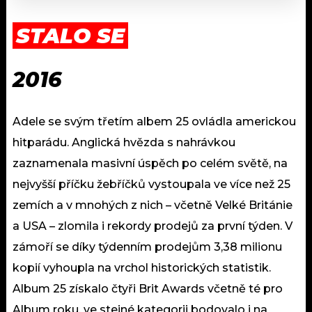
STALO SE
2016
Adele se svým třetím albem 25 ovládla americkou
hitparádu. Anglická hvězda s nahrávkou
zaznamenala masivní úspěch po celém světě, na
nejvyšší příčku žebříčků vystoupala ve více než 25
zemích a v mnohých z nich – včetně Velké Británie
a USA – zlomila i rekordy prodejů za první týden. V
zámoří se díky týdenním prodejům 3,38 milionu
kopií vyhoupla na vrchol historických statistik.
Album 25 získalo čtyři Brit Awards včetně té pro
Album roku, ve stejné kategorii bodovalo i na