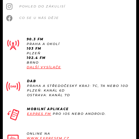
POHLED DO ZÁKULISÍ
CO SE U NÁS DĚJE
90.3 FM
PRAHA A OKOLÍ
103 FM
PLZEŇ
102.4 FM
BRNO
DALŠÍ VYSÍLAČE
DAB
PRAHA A STŘEDOČESKÝ KRAJ: 7C, 7A NEBO 10D
PLZEŇ: KANÁL 6D
OSTRAVA: KANÁL 7D
MOBILNÍ APLIKACE
EXPRES FM
PRO IOS NEBO ANDROID.
ONLINE NA
WWW.EXPRESFM.CZ