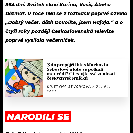
364 dní. Svátek slaví Karina, Vasil, Ábel a
Dětmar. V roce 1961 se z rozhlasu poprvé ozvalo
„Dobrý večer, děti! Dovolíte, jsem Hajaja.“ a o
čtyři roky později Československá televize
poprvé vysílala Večerníček.
Kdo propůjčil hlas Machovi a
Šebestové a kde se potkali
medvědi? Otestujte své znalosti
českých večerníčků
KRISTÝNA ŠEVČÍKOVÁ / 04. 04.
2023
NARODILI SE