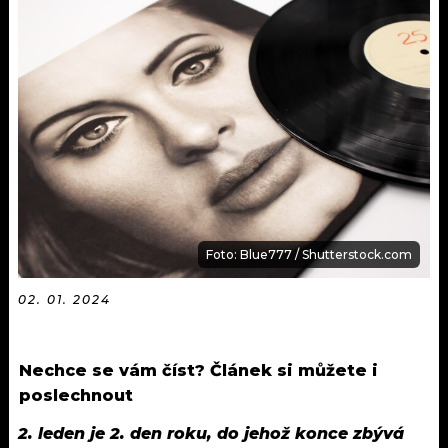
KALENDÁŘ
PROGRAM
KVÍZY
PLAYLIST
VIP
JAK NALADIT
TRENDY
KULTURA
MIX
Foto: Blue777 / Shutterstock.com
OSTATNÍ
02. 01. 2024
Nechce se vám číst? Článek si můžete i
poslechnout
2. leden je 2. den roku, do jehož konce zbývá