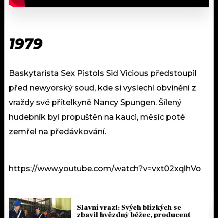
1979
Baskytarista Sex Pistols Sid Vicious předstoupil
před newyorský soud, kde si vyslechl obvinění z
vraždy své přítelkyně Nancy Spungen. Šílený
hudebník byl propuštěn na kauci, měsíc poté
zemřel na předávkování.
https://www.youtube.com/watch?v=vxt02xqlhVo
Slavní vrazi: Svých blízkých se
zbavil hvězdný běžec, producent