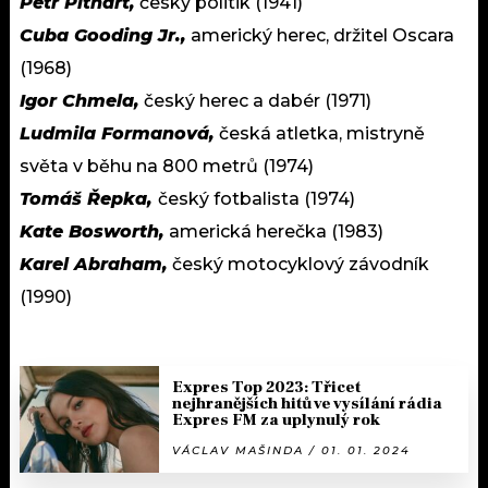
Petr Pithart,
český politik (1941)
Cuba Gooding Jr.,
americký herec, držitel Oscara
(1968)
Igor Chmela,
český herec a dabér (1971)
Ludmila Formanová,
česká atletka, mistryně
světa v běhu na 800 metrů (1974)
Tomáš Řepka,
český fotbalista (1974)
Kate Bosworth,
americká herečka (1983)
Karel Abraham,
český motocyklový závodník
(1990)
Expres Top 2023: Třicet
nejhranějších hitů ve vysílání rádia
Expres FM za uplynulý rok
VÁCLAV MAŠINDA / 01. 01. 2024