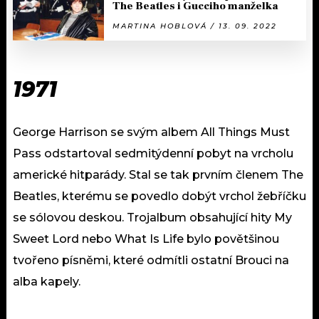
The Beatles i Gucciho manželka
MARTINA HOBLOVÁ / 13. 09. 2022
1971
George Harrison se svým albem All Things Must
Pass odstartoval sedmitýdenní pobyt na vrcholu
americké hitparády. Stal se tak prvním členem The
Beatles, kterému se povedlo dobýt vrchol žebříčku
se sólovou deskou. Trojalbum obsahující hity My
Sweet Lord nebo What Is Life bylo povětšinou
tvořeno písněmi, které odmítli ostatní Brouci na
alba kapely.