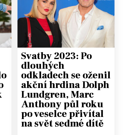
T
Svatby 2023: Po
dlouhých
lo
odkladech se oženil
o
akční hrdina Dolph
k
Lundgren, Marc
Anthony půl roku
po veselce přivítal
na svět sedmé dítě