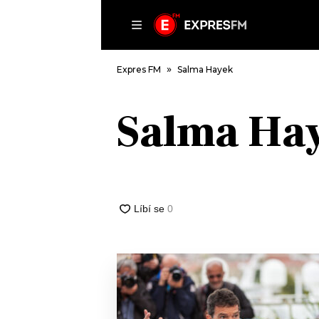
ČLÁNKY
P
Expres FM
Salma Hayek
Salma Ha
DOMŮ
ČLÁNKY
AKTUÁLNĚ
VIP
HUDBA
TRENDY
ROZHOVORY
KULTURA
#NEBUDUDOMA
MIX
KALENDÁŘ
OSTATNÍ
KVÍZY
PODCASTY