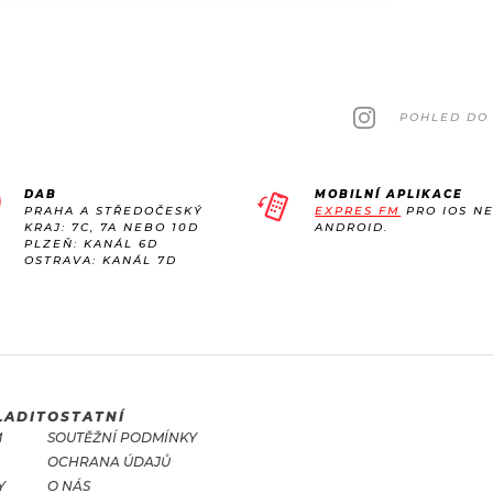
POHLED DO 
DAB
MOBILNÍ APLIKACE
PRAHA A STŘEDOČESKÝ
EXPRES FM
PRO IOS N
KRAJ: 7C, 7A NEBO 10D
ANDROID.
PLZEŇ: KANÁL 6D
OSTRAVA: KANÁL 7D
LADIT
OSTATNÍ
M
SOUTĚŽNÍ PODMÍNKY
OCHRANA ÚDAJŮ
Y
O NÁS