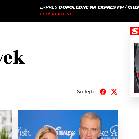
EXPRES
DOPOLEDNE NA EXPRES FM
/
CHE
JAK
ODCASTY
SEZNAM.CZ
CELÝ PLAYLIST
NALADIT
S
yek
Sdílejte