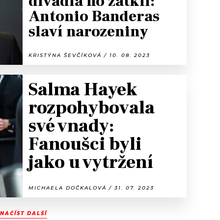
divadla ho zatkli:
Antonio Banderas
slaví narozeniny
KRISTÝNA ŠEVČÍKOVÁ / 10. 08. 2023
Salma Hayek
rozpohybovala
své vnady:
Fanoušci byli
jako u vytržení
MICHAELA DOČKALOVÁ / 31. 07. 2023
NAČÍST DALŠÍ