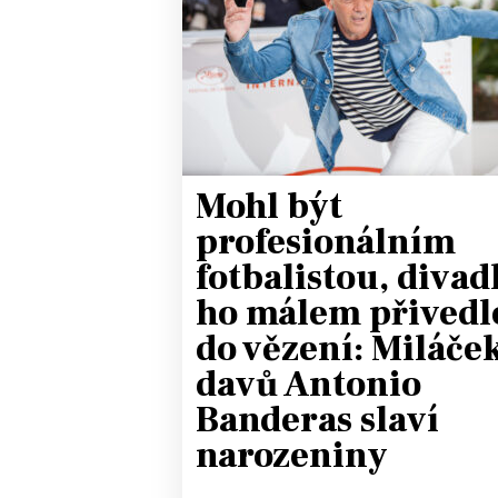
JAK NALADIT
RÁDIO
APLIKACE
PLAYLIST
PROGRAM
JAK NALADI
Mohl být
SOUTĚŽE
profesionálním
fotbalistou, divad
ho málem přivedl
do vězení: Miláče
davů Antonio
Banderas slaví
narozeniny