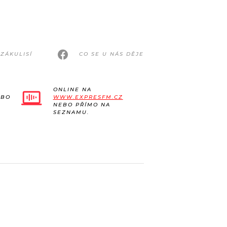
ZÁKULISÍ
CO SE U NÁS DĚJE
ONLINE NA
EBO
WWW.EXPRESFM.CZ
NEBO PŘÍMO NA
SEZNAMU.