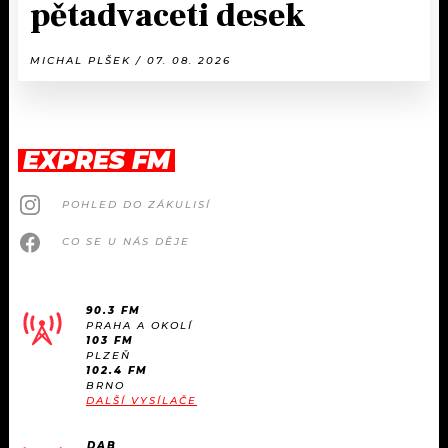
pětadvaceti desek
MICHAL PLŠEK / 07. 08. 2026
EXPRES FM
POHLED DO ZÁKULISÍ
CO SE U NÁS DĚJE
90.3 FM
PRAHA A OKOLÍ
103 FM
PLZEŇ
102.4 FM
BRNO
DALŠÍ VYSÍLAČE
DAB