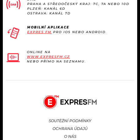
PRAHA A STŘEDOČESKÝ KRAJ: 7C, 7A NEBO 10D
PLZEŇ: KANÁL 6D
OSTRAVA: KANÁL 7D
MOBILNÍ APLIKACE
EXPRES FM
PRO IOS NEBO ANDROID.
ONLINE NA
WWW.EXPRESFM.CZ
NEBO PŘÍMO NA SEZNAMU.
SOUTĚŽNÍ PODMÍNKY
OCHRANA ÚDAJŮ
O NÁS