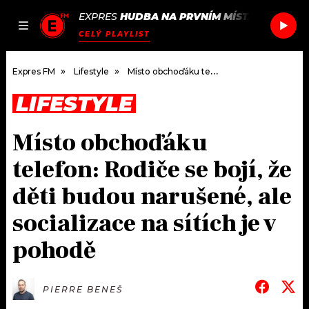
EXPRES
HUDBA NA PRVNÍM MÍSTĚ
/
OVERPA
JAK
ČLÁNKY
PODCASTY
SEZNAM.CZ
CELÝ PLAYLIST
NALADIT
Expres FM
Lifestyle
Místo obchoďáku telefon: Rodiče se bojí, že děti budou narušené, ale socializace na sítích je v pohodě
LIFESTYLE
DOMŮ
Místo obchoďáku
ČLÁNKY
telefon: Rodiče se bojí, že
AKTUÁLNĚ
PODCASTY
děti budou narušené, ale
socializace na sítích je v
HUDBA
JAK NALADIT
pohodě
ROZHOVORY
RÁDIO
#NEBUDUDOMA
APLIKACE
SOUTĚŽE
PIERRE BENEŠ