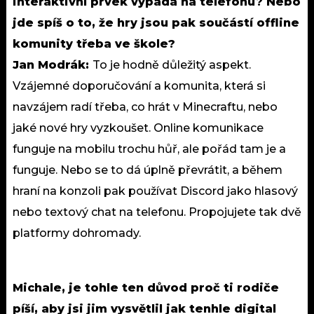
interaktivní prvek vypadá na telefonu? Nebo
jde spíš o to, že hry jsou pak součástí offline
komunity třeba ve škole?
Jan Modrák:
To je hodně důležitý aspekt.
Vzájemné doporučování a komunita, která si
navzájem radí třeba, co hrát v Minecraftu, nebo
jaké nové hry vyzkoušet. Online komunikace
funguje na mobilu trochu hůř, ale pořád tam je a
funguje. Nebo se to dá úplně převrátit, a během
hraní na konzoli pak používat Discord jako hlasový
nebo textový chat na telefonu. Propojujete tak dvě
platformy dohromady.
Michale, je tohle ten důvod proč ti rodiče
píší, aby jsi jim vysvětlil jak tenhle digital