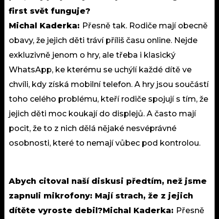
first svět funguje?
Michal Kaderka:
Přesně tak. Rodiče mají obecně
obavy, že jejich děti tráví příliš času online. Nejde
exkluzivně jenom o hry, ale třeba i klasický
WhatsApp, ke kterému se uchýlí každé dítě ve
chvíli, kdy získá mobilní telefon. A hry jsou součástí
toho celého problému, kteří rodiče spojují s tím, že
jejich děti moc koukají do displejů. A často mají
pocit, že to z nich dělá nějaké nesvéprávné
osobnosti, které to nemají vůbec pod kontrolou.
Abych citoval naší diskusi předtím, než jsme
zapnuli mikrofony: Mají strach, že z jejich
dítěte vyroste debil?M
ichal Kaderka:
Přesně