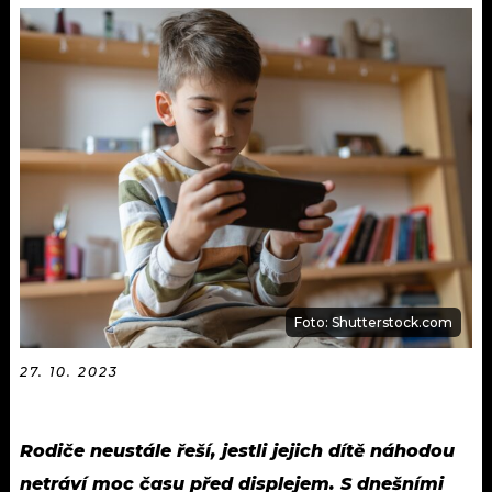
KALENDÁŘ
PROGRAM
KVÍZY
PLAYLIST
VIP
JAK NALADIT
TRENDY
KULTURA
MIX
Foto: Shutterstock.com
OSTATNÍ
27. 10. 2023
Rodiče neustále řeší, jestli jejich dítě náhodou
netráví moc času před displejem. S dnešními