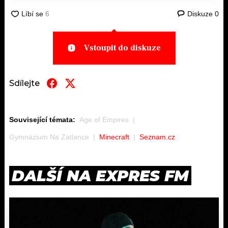
Diskuze
0
Vstoupit do diskuze
Sdílejte
Související témata:
Age of Empires
Gymnázium Na Zatlance
Minecraft
Seznam.cz
DALŠÍ NA EXPRES FM