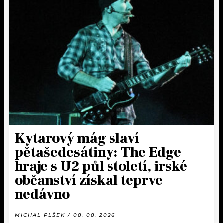
Kytarový mág slaví
pětašedesátiny: The Edge
hraje s U2 půl století, irské
občanství získal teprve
nedávno
MICHAL PLŠEK / 08. 08. 2026