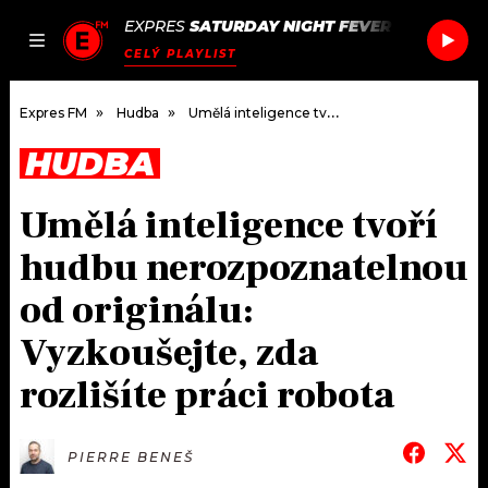
EXPRES
SATURDAY NIGHT FEVER
/
SATURDAY
JAK
ČLÁNKY
PODCASTY
SEZNAM.CZ
CELÝ PLAYLIST
NALADIT
Expres FM
Hudba
Umělá inteligence tvoří hudbu nerozpoznatelnou od originálu: Vyzkoušejte, zda rozlišíte práci robota
HUDBA
DOMŮ
Umělá inteligence tvoří
ČLÁNKY
hudbu nerozpoznatelnou
AKTUÁLNĚ
PODCASTY
od originálu:
Vyzkoušejte, zda
HUDBA
JAK NALADIT
rozlišíte práci robota
ROZHOVORY
RÁDIO
#NEBUDUDOMA
APLIKACE
SOUTĚŽE
PIERRE BENEŠ