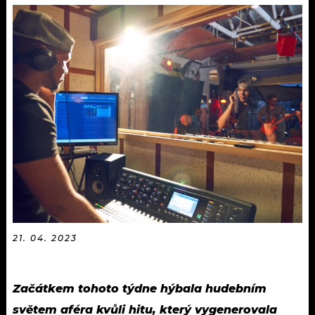
KALENDÁŘ
PROGRAM
KVÍZY
PLAYLIST
VIP
JAK NALADIT
TRENDY
KULTURA
MIX
OSTATNÍ
21. 04. 2023
Začátkem tohoto týdne hýbala hudebním
světem aféra kvůli hitu, který vygenerovala