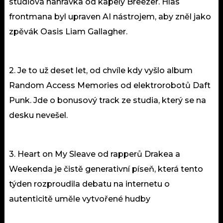
studiová nahrávka od kapely Breezer. Hlas
frontmana byl upraven AI nástrojem, aby zněl jako
zpěvák Oasis Liam Gallagher.
2. Je to už deset let, od chvíle kdy vyšlo album
Random Access Memories od elektrorobotů Daft
Punk. Jde o bonusový track ze studia, který se na
desku nevešel.
3. Heart on My Sleave od rapperů Drakea a
Weekenda je čistě generativní píseň, která tento
týden rozproudila debatu na internetu o
autenticitě uměle vytvořené hudby