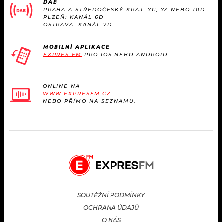
DAB
PRAHA A STŘEDOČESKÝ KRAJ: 7C, 7A NEBO 10D
PLZEŇ: KANÁL 6D
OSTRAVA: KANÁL 7D
MOBILNÍ APLIKACE
EXPRES FM
PRO IOS NEBO ANDROID.
ONLINE NA
WWW.EXPRESFM.CZ
NEBO PŘÍMO NA SEZNAMU.
SOUTĚŽNÍ PODMÍNKY
OCHRANA ÚDAJŮ
O NÁS