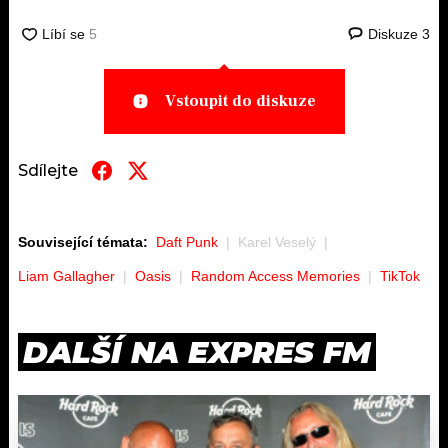
Diskuze
3
Vstoupit do diskuze
Sdílejte
Související témata:
Daft Punk
Karel Veselý
Liam Gallagher
Oasis
Random Access Memories
TikTok
DALŠÍ NA EXPRES FM