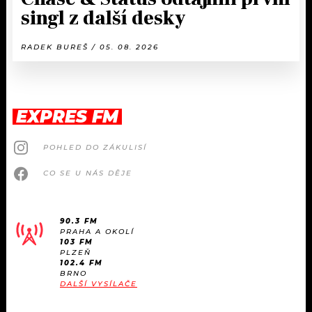
singl z další desky
RADEK BUREŠ / 05. 08. 2026
EXPRES FM
POHLED DO ZÁKULISÍ
CO SE U NÁS DĚJE
90.3 FM
PRAHA A OKOLÍ
103 FM
PLZEŇ
102.4 FM
BRNO
DALŠÍ VYSÍLAČE