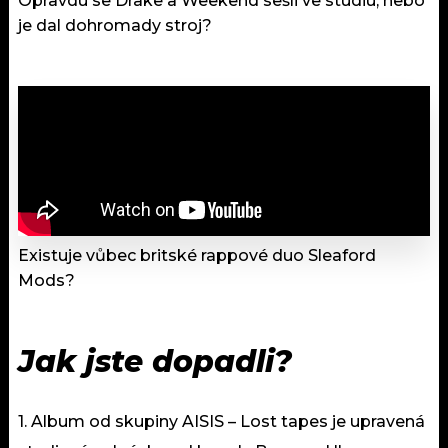
Opravdu se Drake a Weekend sešli ve studiu, nebo
je dal dohromady stroj?
Existuje vůbec britské rappové duo Sleaford
Mods?
Jak jste dopadli?
1. Album od skupiny AISIS – Lost tapes je upravená