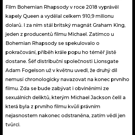
Film Bohemian Rhapsody v roce 2018 vyprávěl
kapely Queen a vydělal celkem 910,9 milionu
dolarů. I za ním stál britský magnát Graham King,
jeden z producentů filmu Michael. Zatímco u
Bohemian Rhapsody se spekulovalo o
pokračování, příběh krále popu ho téměř jistě
dostane. Šéf distribuční společnosti Lionsgate
Adam Fogelson už v květnu uvedl, že druhý díl
nemusí chronologicky navazovat na konec prvního
filmu. Zda se bude zabývat i obviněními ze
sexuálních deliktů, kterým Michael Jackson čelil a
která byla z prvního filmu kvůli právním
nejasnostem nakonec odstraněna, zatím vědí jen
tvůrci.