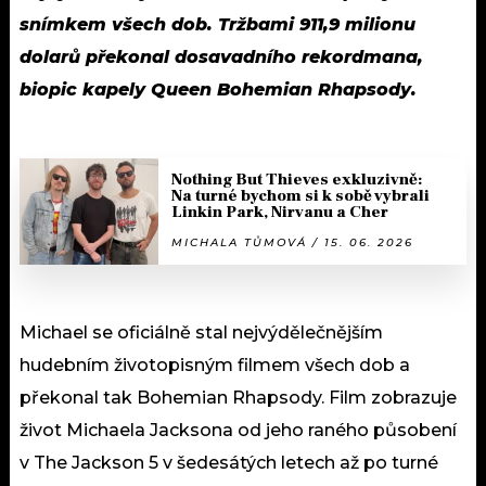
snímkem všech dob. Tržbami 911,9 milionu
dolarů překonal dosavadního rekordmana,
biopic kapely Queen Bohemian Rhapsody.
Nothing But Thieves exkluzivně:
Na turné bychom si k sobě vybrali
Linkin Park, Nirvanu a Cher
MICHALA TŮMOVÁ / 15. 06. 2026
Michael se oficiálně stal nejvýdělečnějším
hudebním životopisným filmem všech dob a
překonal tak Bohemian Rhapsody. Film zobrazuje
život Michaela Jacksona od jeho raného působení
v The Jackson 5 v šedesátých letech až po turné