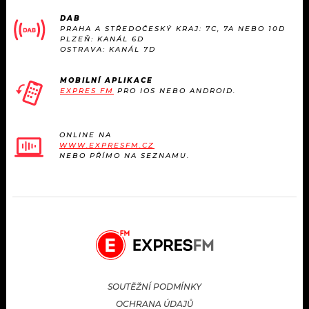
DAB
PRAHA A STŘEDOČESKÝ KRAJ: 7C, 7A NEBO 10D
PLZEŇ: KANÁL 6D
OSTRAVA: KANÁL 7D
MOBILNÍ APLIKACE
EXPRES FM
PRO IOS NEBO ANDROID.
ONLINE NA
WWW.EXPRESFM.CZ
NEBO PŘÍMO NA SEZNAMU.
SOUTĚŽNÍ PODMÍNKY
OCHRANA ÚDAJŮ