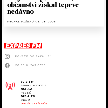
občanství získal teprve
nedávno
MICHAL PLŠEK / 08. 08. 2026
EXPRES FM
POHLED DO ZÁKULISÍ
CO SE U NÁS DĚJE
90.3 FM
PRAHA A OKOLÍ
103 FM
PLZEŇ
102.4 FM
BRNO
DALŠÍ VYSÍLAČE