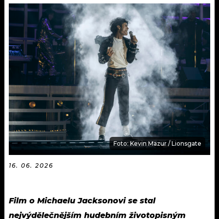
KALENDÁŘ
PROGRAM
KVÍZY
PLAYLIST
VIP
JAK NALADIT
TRENDY
KULTURA
MIX
Foto: Kevin Mazur / Lionsgate
OSTATNÍ
16. 06. 2026
Film o Michaelu Jacksonovi se stal
nejvýdělečnějším hudebním životopisným