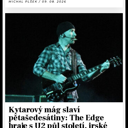
MICHAL PLŠEK / 09. 08. 2026
Kytarový mág slaví
pětašedesátiny: The Edge
hraje s U2 půl století, irské