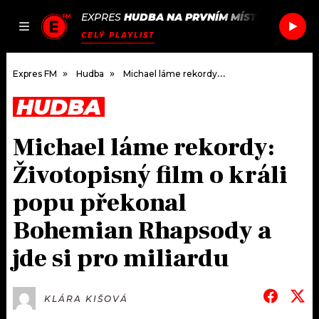
EXPRES
HUDBA NA PRVNÍM MÍSTĚ
/
SAM FE
JAK
ČLÁNKY
PODCASTY
SEZNAM.CZ
CELÝ PLAYLIST
NALADIT
Expres FM
Hudba
Michael láme rekordy: Životopisný film o králi popu překonal Bohemian Rhapsody a jde si pro miliardu
HUDBA
DOMŮ
Michael láme rekordy:
ČLÁNKY
Životopisný film o králi
AKTUÁLNĚ
PODCASTY
popu překonal
Bohemian Rhapsody a
HUDBA
JAK NALADIT
jde si pro miliardu
ROZHOVORY
RÁDIO
#NEBUDUDOMA
APLIKACE
SOUTĚŽE
KLÁRA KIŠOVÁ