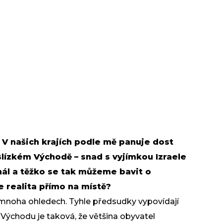
 V našich krajích podle mě panuje dost
lízkém Východě – snad s vyjímkou Izraele
gnál a těžko se tak můžeme bavit o
 realita přímo na místě?
v mnoha ohledech. Tyhle předsudky vypovídají
o Východu je taková, že většina obyvatel