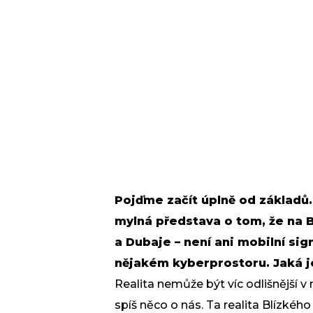
Pojďme začít úplně od základů.
mylná představa o tom, že na B
a Dubaje – není ani mobilní si
nějakém kyberprostoru. Jaká je
Realita nemůže být víc odlišnější 
spíš něco o nás. Ta realita Blízkéh