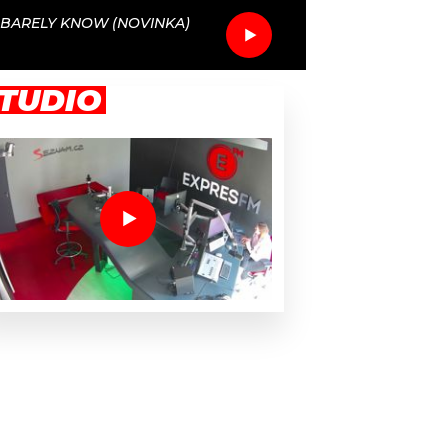
BARELY KNOW (NOVINKA)
TUDIO
me cílovka, říká expert