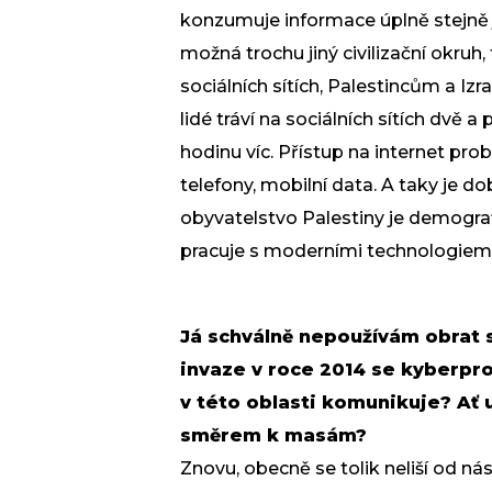
konzumuje informace úplně stejně j
možná trochu jiný civilizační okruh
sociálních sítích, Palestincům a Izr
lidé tráví na sociálních sítích dvě 
hodinu víc. Přístup na internet pro
telefony, mobilní data. A taky je dob
obyvatelstvo Palestiny je demografi
pracuje s moderními technologiemi
Já schválně nepoužívám obrat s
invaze v roce 2014 se kyberpro
v této oblasti komunikuje? Ať u
směrem k masám?
Znovu, obecně se tolik neliší od 