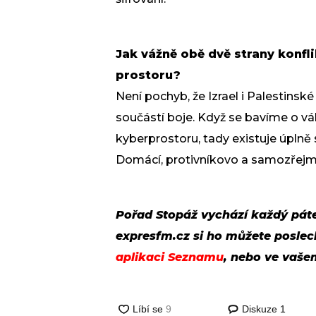
Jak vážně obě dvě strany konfli
prostoru?
Není pochyb, že Izrael i Palestinské
součástí boje. Když se bavíme o vál
kyberprostoru, tady existuje úplně s
Domácí, protivníkovo a samozřejmě
Pořad Stopáž vychází každý pát
expresfm.cz si ho můžete posle
aplikaci Seznamu
, nebo ve vaš
Diskuze
1