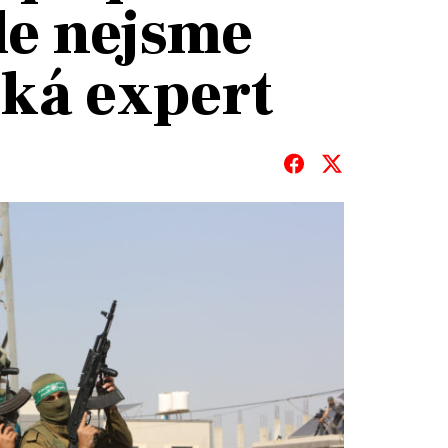
le nejsme
íká expert
T