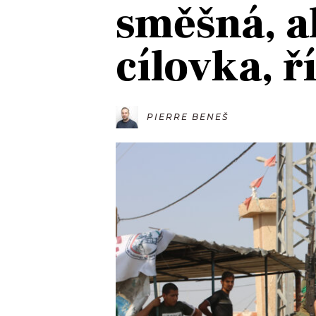
směšná, a
JAK NALADIT
cílovka, ř
RÁDIO
APLIKACE
PLAYLIST
PROGRAM
JAK NALADI
PIERRE BENEŠ
SOUTĚŽE