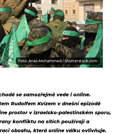
Foto: Anas-Mohammed / Shutterstock.com
ýchodě se samozřejmě vede i online.
tem Rudolfem Kvízem v dnešní epizodě
ne prostor v izraelsko-palestinském sporu,
any konfliktu na sítích používají a
ci obsahu, která online válku ovlivňuje.