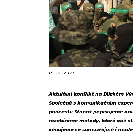
13. 10. 2023
Aktulální konflikt na Blízkém V
Společně s komunikačním exper
podcastu Stopáž popisujeme onli
rozebíráme metody, které obě str
věnujeme se samozřejmě i modera