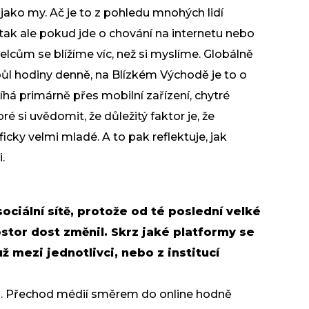
ako my. Ač je to z pohledu mnohých lidí
, tak ale pokud jde o chování na internetu nebo
aelcům se blížíme víc, než si myslíme. Globálně
a půl hodiny denně, na Blízkém Východě je to o
bíhá primárně přes mobilní zařízení, chytré
ré si uvědomit, že důležitý faktor je, že
cky velmi mladé. A to pak reflektuje, jak
.
ociální sítě, protože od té poslední velké
stor dost změnil. Skrz jaké platformy se
ž mezi jednotlivci, nebo z institucí
nás. Přechod médií směrem do online hodně