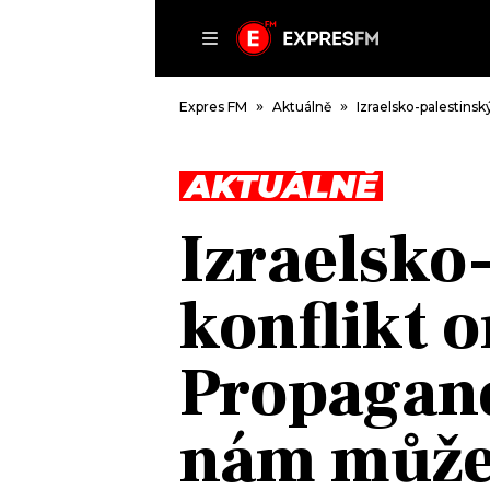
ČLÁNKY
P
Expres FM
Aktuálně
Izraelsko-palestins
AKTUÁLNĚ
DOMŮ
Izraelsko
ČLÁNKY
AKTUÁLNĚ
konflikt o
VIP
HUDBA
TRENDY
ROZHOVORY
KULTURA
Propagan
#NEBUDUDOMA
MIX
KALENDÁŘ
OSTATNÍ
nám může
KVÍZY
PODCASTY