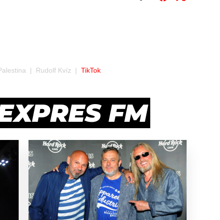
Palestina
Rudolf Kvíz
TikTok
 EXPRES FM