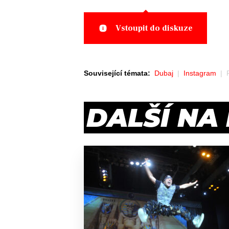
Vstoupit do diskuze
Související témata:
Dubaj
Instagram
DALŠÍ NA