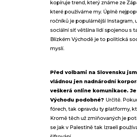
kopíruje trend, který známe ze Zá
které používáme my. Úplně nejpop
ročníků je populárnější Instagram,
sociální síť většina lidí spojenou 
Blízkém Východě je to politická sociá
myslí.
Před volbami na Slovensku jsme
vládnou jen nadnárodní korpor
veškerá online komunikace. Je 
Východu podobné?
Určitě. Poku
fórech, tak opravdu ty platformy, kt
Kromě těch už zmiňovaných je potř
se jak v Palestině tak Izraeli použí
šifrování.