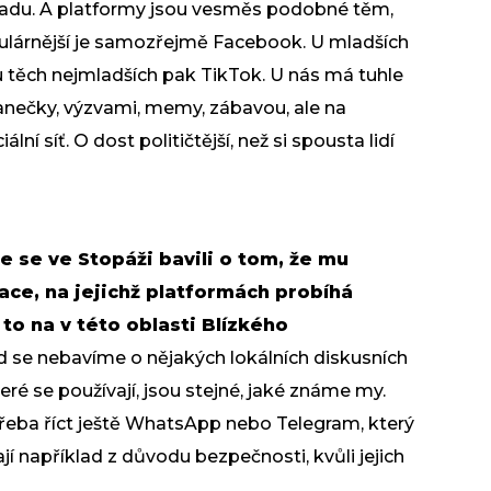
padu. A platformy jsou vesměs podobné těm,
ulárnější je samozřejmě Facebook. U mladších
 u těch nejmladších pak TikTok. U nás má tuhle
s tanečky, výzvami, memy, zábavou, ale na
lní síť. O dost političtější, než si spousta lidí
 se ve Stopáži bavili o tom, že mu
ace, na jejichž platformách probíhá
to na v této oblasti Blízkého
d se nebavíme o nějakých lokálních diskusních
eré se používají, jsou stejné, jaké známe my.
eba říct ještě WhatsApp nebo Telegram, který
vají například z důvodu bezpečnosti, kvůli jejich