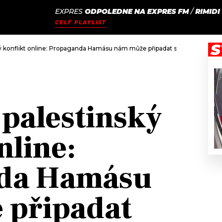
EXPRES
ODPOLEDNE NA EXPRES FM
/
RIMIDI
JAK
ODCASTY
SEZNAM.CZ
CELÝ PLAYLIST
NALADIT
S
ký konflikt online: Propaganda Hamásu nám může připadat směšná, ale nejs
-palestinský
nline:
da Hamásu
 připadat