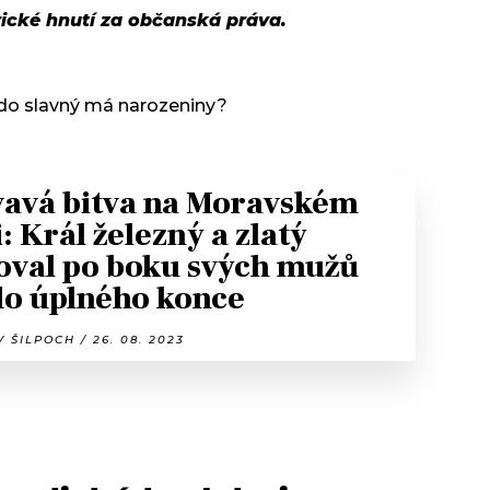
ké hnutí za občanská práva.
kdo slavný má narozeniny?
avá bitva na Moravském
i: Král železný a zlatý
oval po boku svých mužů
do úplného konce
 ŠILPOCH / 26. 08. 2023