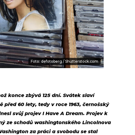
Foto: defotoberg / Shutterstock.com
hož konce zbývá 125 dní. Svátek slaví
ě před 60 lety, tedy v roce 1963, černošský
dnesl svůj projev I Have A Dream. Projev k
ný ze schodů washingtonského Lincolnova
shington za práci a svobodu se stal