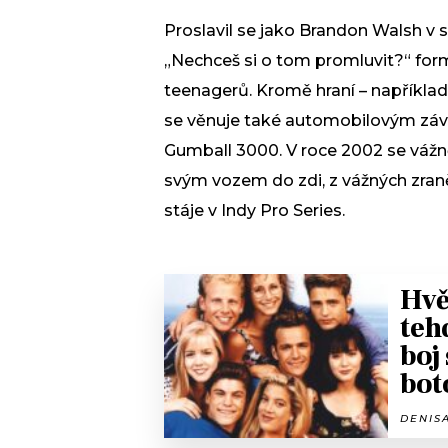
Proslavil se jako Brandon Walsh v s
„Nechceš si o tom promluvit?“ fo
teenagerů. Kromě hraní – například
se věnuje také automobilovým závod
Gumball 3000. V roce 2002 se vážně 
svým vozem do zdi, z vážných zraněn
stáje v Indy Pro Series.
Hvě
teh
boj
bot
DENISA