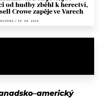
ci od hudby zběhl k herectví,
sell Crowe zapěje ve Varech
KUČERA / 30. 06. 2023
 kanadsko–americký