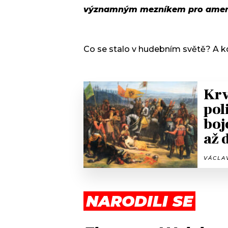
významným mezníkem pro americ
Co se stalo v hudebním světě? A 
Krv
pol
boj
až 
VÁCLAV
NARODILI SE