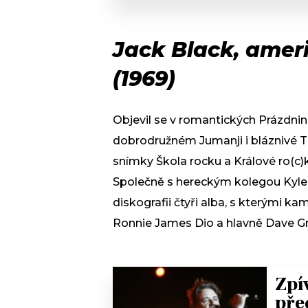
Jack Black, ameri
(1969)
Objevil se v romantických Prázdnin
dobrodružném Jumanji i bláznivé Tro
snímky Škola rocku a Králové ro(c)k
Společně s hereckým kolegou Kyle
diskografii čtyři alba, s kterými 
Ronnie James Dio a hlavně Dave Gro
Zpí
pře