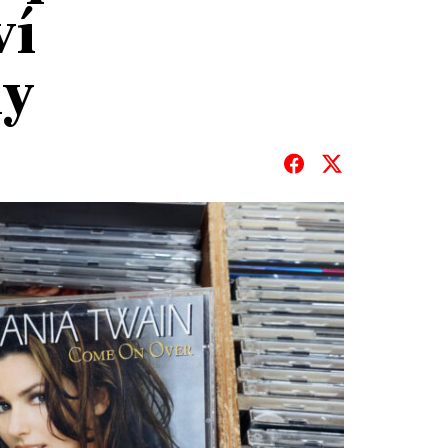
ví
ny
T