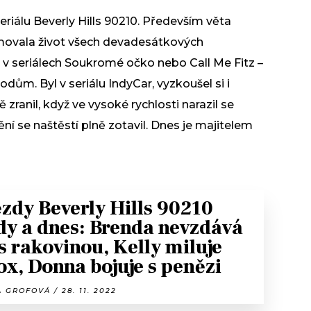
eriálu Beverly Hills 90210. Především věta
rmovala život všech devadesátkových
 v seriálech Soukromé očko nebo Call Me Fitz –
ům. Byl v seriálu IndyCar, vyzkoušel si i
zranil, když ve vysoké rychlosti narazil se
í se naštěstí plně zotavil. Dnes je majitelem
zdy Beverly Hills 90210
dy a dnes: Brenda nevzdává
 s rakovinou, Kelly miluje
ox, Donna bojuje s penězi
 GROFOVÁ / 28. 11. 2022