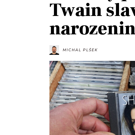
Twain sla
JAK NALADIT
narozeni
RÁDIO
APLIKACE
PLAYLIST
PROGRAM
JAK NALADI
MICHAL PLŠEK
SOUTĚŽE