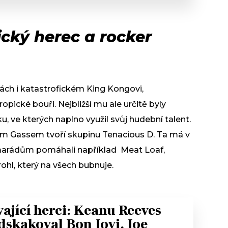
cký herec a rocker
ách i katastrofickém King Kongovi,
pické bouři. Nejbližší mu ale určitě byly
u, ve kterých naplno využil svůj hudební talent.
m Gassem tvoří skupinu Tenacious D. Ta má v
kamarádům pomáhali například Meat Loaf,
hl, který na všech bubnuje.
vající herci: Keanu Reeves
dskakoval Bon Jovi, Joe