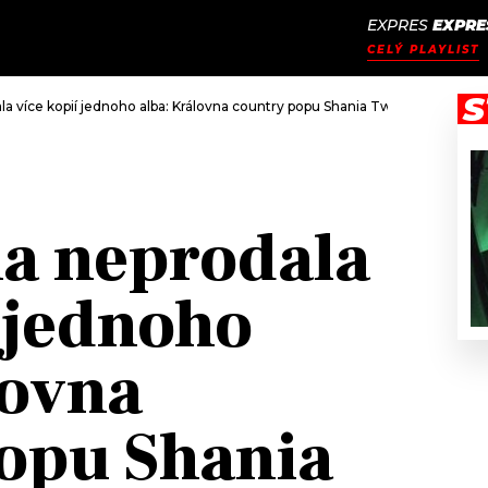
EXPRES
EXPRE
JAK
ODCASTY
SEZNAM.CZ
CELÝ PLAYLIST
NALADIT
S
a více kopií jednoho alba: Královna country popu Shania Twain slaví naro
a neprodala
í jednoho
lovna
opu Shania