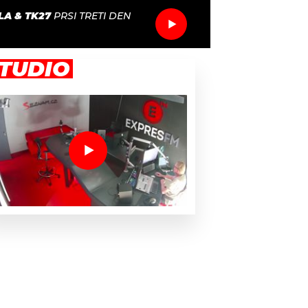
A & TK27
PRSI TRETI DEN
TUDIO
sm cen Grammy