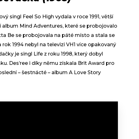
 singl Feel So High vydala v roce 1991, větší
vní album Mind Adventures, které se probojovalo
tta Be se probojovala na páté místo a stala se
a rok 1994 nebyl na televizi VH1 více opakovaný
ačky je singl Life z roku 1998, který dobyl
ku. Des’ree i díky němu získala Brit Award pro
oslední – šestnácté – album A Love Story