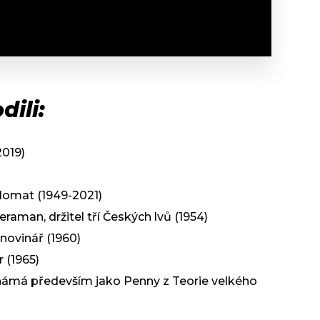
dili:
2019)
plomat (1949-2021)
eraman, držitel tří Českých lvů (1954)
 novinář (1960)
r (1965)
známá především jako Penny z Teorie velkého