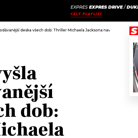
EXPRES
EXPRES DRIVE
/
DUKL
JAK
ODCASTY
SEZNAM.CZ
CELÝ PLAYLIST
NALADIT
S
rodávanější deska všech dob: Thriller Michaela Jacksona navíc posbíral o
vyšla
anější
ch dob:
Michaela