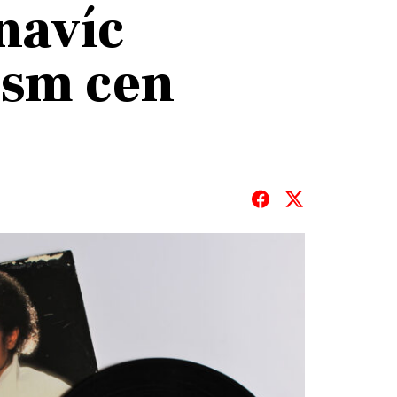
navíc
osm cen
T