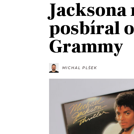
Jacksona 
JAK NALADIT
posbíral 
RÁDIO
Grammy
APLIKACE
PLAYLIST
PROGRAM
JAK NALADI
SOUTĚŽE
MICHAL PLŠEK