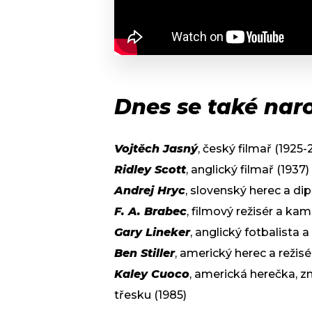
Dnes se také naro
Vojtěch Jasný
, český filmař (1925-
Ridley Scott
, anglický filmař (1937)
Andrej Hryc
, slovenský herec a di
F. A. Brabec
, filmový režisér a kam
Gary Lineker
, anglický fotbalista a
Ben Stiller
, americký herec a režisé
Kaley Cuoco
, americká herečka, 
třesku (1985)