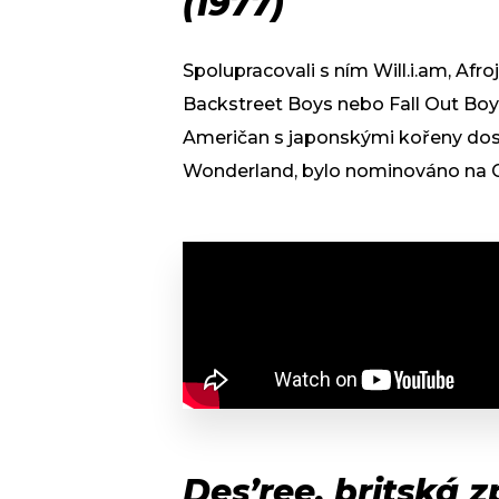
(1977)
Spolupracovali s ním Will.i.am, Afro
Backstreet Boys nebo Fall Out Boy, 
Američan s japonskými kořeny dosu
Wonderland, bylo nominováno na
Des’ree, britská 