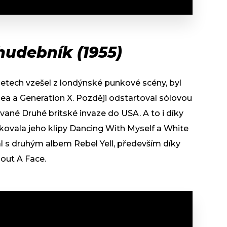
ý hudebník (1955)
 letech vzešel z londýnské punkové scény, byl
ea a Generation X. Později odstartoval sólovou
vané Druhé britské invaze do USA. A to i díky
kovala jeho klipy Dancing With Myself a White
 s druhým albem Rebel Yell, především díky
hout A Face.