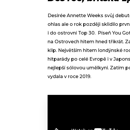
Desirée Annette Weeks svůj debutový
ohlas ale o rok později sklidilo pr
i do ostrovní Top 30. Píseň You Go
na Ostrovech hitem hned třikrát. Z
klip. Největším hitem londýnské rod
hitparády po celé Evropě i v Japons
nejlepší sólovou umělkyni. Zatím p
vydala v roce 2019.