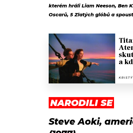
kterém hráli Liam Neeson, Ben Ki
Oscarů, 5 Zlatých glóbů a spous
Tita
Aten
skut
a kd
KRISTÝ
NARODILI SE
Steve Aoki, ameri