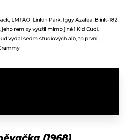
jack, LMFAO, Linkin Park, Iggy Azalea, Blink-182,
jeho remixy využil mimo jiné i Kid Cudi.
d vydal sedm studiových alb, to první,
 Grammy.
zpěvačka (1968)