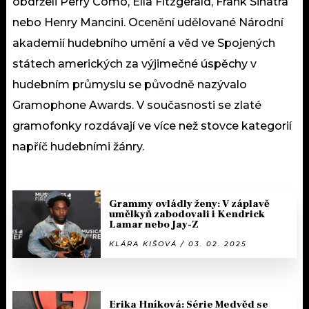
obdrželi Perry Como, Ella Fitzgerald, Frank Sinatra
nebo Henry Mancini. Ocenění udělované Národní
akademií hudebního umění a věd ve Spojených
státech amerických za výjimečné úspěchy v
hudebním průmyslu se původně nazývalo
Gramophone Awards. V současnosti se zlaté
gramofonky rozdávají ve více než stovce kategorií
napříč hudebními žánry.
Grammy ovládly ženy: V záplavě
umělkyň zabodovali i Kendrick
Lamar nebo Jay-Z
KLÁRA KIŠOVÁ / 03. 02. 2025
Erika Hníková: Série Medvěd se