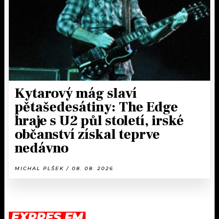
Kytarový mág slaví
pětašedesátiny: The Edge
hraje s U2 půl století, irské
občanství získal teprve
nedávno
MICHAL PLŠEK / 08. 08. 2026
EXPRES FM