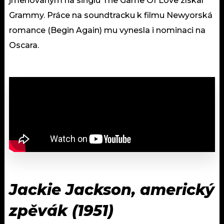
jmenovaným na singlu The Game Of Love získal
Grammy. Práce na soundtracku k filmu Newyorská
romance (Begin Again) mu vynesla i nominaci na
Oscara.
Jackie Jackson, americký
zpěvák (1951)