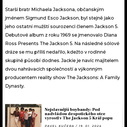
Starší bratr Michaela Jacksona, občanským
jménem Sigmund Esco Jackson, byl stejně jako
jeho ostatní mužští sourozenci členem Jackson 5.
Debutové album z roku 1969 se jmenovalo Diana
Ross Presents The Jackson 5. Na následné sólové
dráze se mu příliš nedařilo, kdežto v rodinné
skupině působí dodnes. Jackie je navíc majitelem
dvou nahrávacích společností a výkonným
producentem reality show The Jacksons: A Family
Dynasty.
Nejslavnější boybandy: Pod
nadvládou despotického otce
vyrostl v The Jackson 5 Král popu
PAVEL KUČERA / 19. 01. 2024