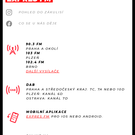
POHLED DO ZÁKULISÍ
CO SE U NÁS DĚJE
90.3 FM
PRAHA A OKOLÍ
103 FM
PLZEŇ
102.4 FM
BRNO
DALŠÍ VYSÍLAČE
DAB
PRAHA A STŘEDOČESKÝ KRAJ: 7C, 7A NEBO 10D
PLZEŇ: KANÁL 6D
OSTRAVA: KANÁL 7D
MOBILNÍ APLIKACE
EXPRES FM
PRO IOS NEBO ANDROID.