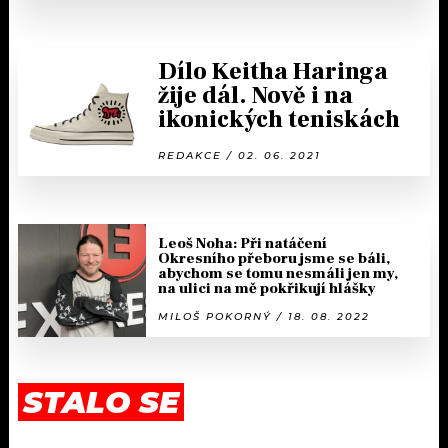
Dílo Keitha Haringa
žije dál. Nově i na
ikonických teniskách
REDAKCE / 02. 06. 2021
Leoš Noha: Při natáčení
Okresního přeboru jsme se báli,
abychom se tomu nesmáli jen my,
na ulici na mě pokřikují hlášky
MILOŠ POKORNÝ / 18. 08. 2022
STALO SE