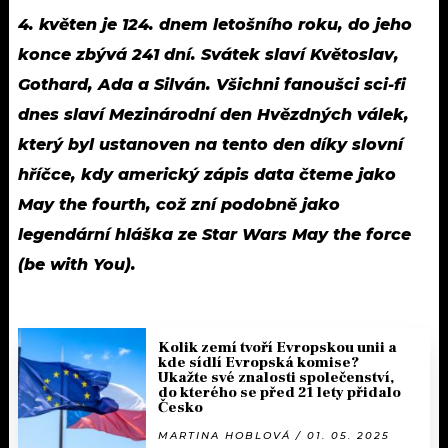
4. květen je 124. dnem letošního roku, do jeho
konce zbývá 241 dní. Svátek slaví Květoslav,
Gothard, Ada a Silván. Všichni fanoušci sci-fi
dnes slaví Mezinárodní den Hvězdných válek,
který byl ustanoven na tento den díky slovní
hříčce, kdy americký zápis data čteme jako
May the fourth, což zní podobně jako
legendární hláška ze Star Wars May the force
(be with You).
Kolik zemí tvoří Evropskou unii a
kde sídlí Evropská komise?
Ukažte své znalosti společenství,
do kterého se před 21 lety přidalo
Česko
MARTINA HOBLOVÁ / 01. 05. 2025