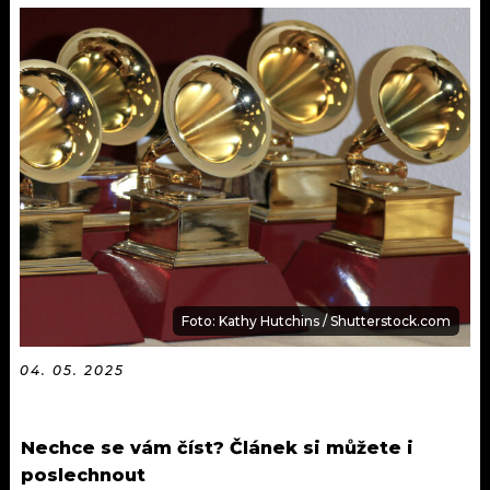
KALENDÁŘ
PROGRAM
KVÍZY
PLAYLIST
VIP
JAK NALADIT
TRENDY
KULTURA
MIX
Foto: Kathy Hutchins / Shutterstock.com
OSTATNÍ
04. 05. 2025
Nechce se vám číst? Článek si můžete i
poslechnout