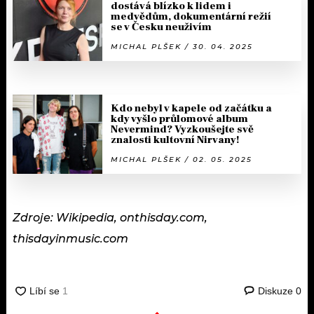
dostává blízko k lidem i
medvědům, dokumentární režií
se v Česku neuživím
MICHAL PLŠEK / 30. 04. 2025
Kdo nebyl v kapele od začátku a
kdy vyšlo průlomové album
Nevermind? Vyzkoušejte svě
znalosti kultovní Nirvany!
MICHAL PLŠEK / 02. 05. 2025
Zdroje: Wikipedia, onthisday.com,
thisdayinmusic.com
Diskuze
0