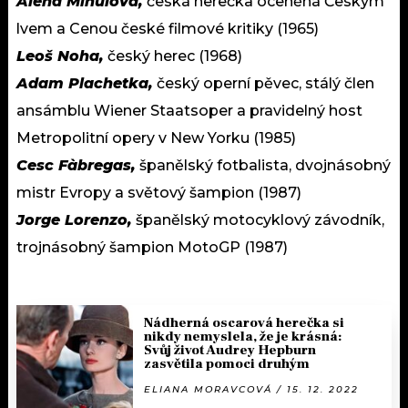
Alena Mihulová,
česká herečka oceněná Českým
lvem a Cenou české filmové kritiky (1965)
Leoš Noha,
český herec (1968)
Adam Plachetka,
český operní pěvec, stálý člen
ansámblu Wiener Staatsoper a pravidelný host
Metropolitní opery v New Yorku (1985)
Cesc Fàbregas,
španělský fotbalista, dvojnásobný
mistr Evropy a světový šampion (1987)
Jorge Lorenzo,
španělský motocyklový závodník,
trojnásobný šampion MotoGP (1987)
Nádherná oscarová herečka si
nikdy nemyslela, že je krásná:
Svůj život Audrey Hepburn
zasvětila pomoci druhým
ELIANA MORAVCOVÁ / 15. 12. 2022