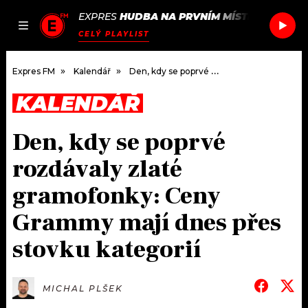
EXPRES
HUDBA NA PRVNÍM MÍSTĚ
/
SUNFLO
JAK
ČLÁNKY
PODCASTY
SEZNAM.CZ
CELÝ PLAYLIST
NALADIT
Expres FM
Kalendář
Den, kdy se poprvé rozdávaly zlaté gramofonky: Ceny Grammy mají dnes přes stovku kategorií
KALENDÁŘ
DOMŮ
Den, kdy se poprvé
ČLÁNKY
rozdávaly zlaté
AKTUÁLNĚ
PODCASTY
gramofonky: Ceny
Grammy mají dnes přes
HUDBA
JAK NALADIT
stovku kategorií
ROZHOVORY
RÁDIO
#NEBUDUDOMA
APLIKACE
SOUTĚŽE
MICHAL PLŠEK