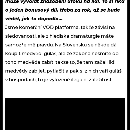
může vyvolat znásobení útoků na lidi. To si říká
o jeden bonusový díl, třeba za rok, až se bude
vědět, jak to dopadlo…
Jsme komerční VOD platforma, takže závisí na
sledovanosti, ale z hlediska dramaturgie máte
samozřejmě pravdu. Na Slovensku se někde dá
koupit medvědí guláš, ale ze zákona nesmíte do
toho medvěda zabít, takže to, že tam začali lidi
medvědy zabíjet, pytlačit a pak si z nich vaří guláš
v hospodách, to je vyloženě ilegální záležitost.