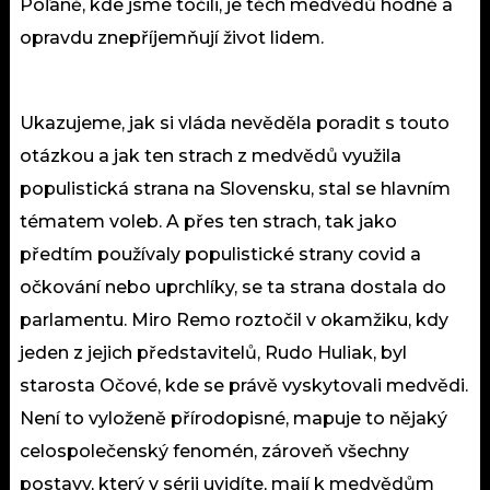
Poľaně, kde jsme točili, je těch medvědů hodně a
opravdu znepříjemňují život lidem.
Ukazujeme, jak si vláda nevěděla poradit s touto
otázkou a jak ten strach z medvědů využila
populistická strana na Slovensku, stal se hlavním
tématem voleb. A přes ten strach, tak jako
předtím používaly populistické strany covid a
očkování nebo uprchlíky, se ta strana dostala do
parlamentu. Miro Remo roztočil v okamžiku, kdy
jeden z jejich představitelů, Rudo Huliak, byl
starosta Očové, kde se právě vyskytovali medvědi.
Není to vyloženě přírodopisné, mapuje to nějaký
celospolečenský fenomén, zároveň všechny
postavy, který v sérii uvidíte, mají k medvědům