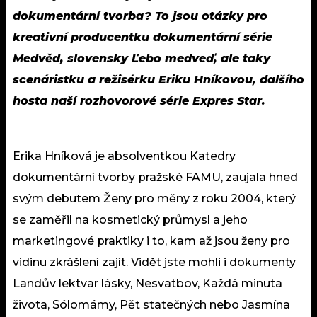
dokumentární tvorba? To jsou otázky pro
kreativní producentku dokumentární série
Medvěd, slovensky Ľebo medveď, ale taky
scenáristku a režisérku Eriku Hníkovou, dalšího
hosta naší rozhovorové série Expres Star.
Erika Hníková je absolventkou Katedry
dokumentární tvorby pražské FAMU, zaujala hned
svým debutem Ženy pro měny z roku 2004, který
se zaměřil na kosmetický průmysl a jeho
marketingové praktiky i to, kam až jsou ženy pro
vidinu zkrášlení zajít. Vidět jste mohli i dokumenty
Landův lektvar lásky, Nesvatbov, Každá minuta
života, Sólomámy, Pět statečných nebo Jasmína