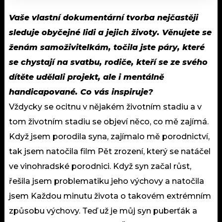
Vaše vlastní dokumentární tvorba nejčastěji
sleduje obyčejné lidi a jejich životy. Věnujete se
ženám samoživitelkám, točila jste páry, které
se chystají na svatbu, rodiče, kteří se ze svého
dítěte udělali projekt, ale i mentálně
handicapované. Co vás inspiruje?
Vždycky se ocitnu v nějakém životním stadiu a v
tom životním stadiu se objeví něco, co mě zajímá.
Když jsem porodila syna, zajímalo mě porodnictví,
tak jsem natočila film Pět zrození, který se natáčel
ve vinohradské porodnici. Když syn začal růst,
řešila jsem problematiku jeho výchovy a natočila
jsem Každou minutu života o takovém extrémním
způsobu výchovy. Teď už je můj syn puberťák a