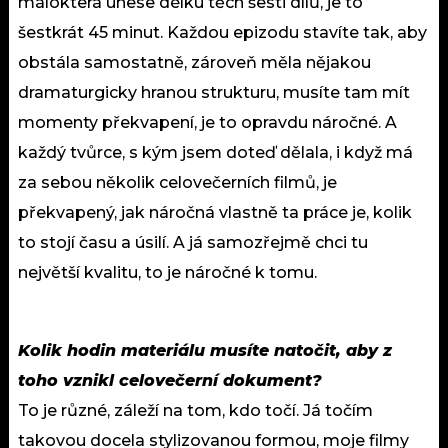
málokterá unese délku těch šesti dílů, je to
šestkrát 45 minut. Každou epizodu stavíte tak, aby
obstála samostatně, zároveň měla nějakou
dramaturgicky hranou strukturu, musíte tam mít
momenty překvapení, je to opravdu náročné. A
každý tvůrce, s kým jsem doteď dělala, i když má
za sebou několik celovečerních filmů, je
překvapený, jak náročná vlastně ta práce je, kolik
to stojí času a úsilí. A já samozřejmě chci tu
největší kvalitu, to je náročné k tomu.
Kolik hodin materiálu musíte natočit, aby z
toho vznikl celovečerní dokument?
To je různé, záleží na tom, kdo točí. Já točím
takovou docela stylizovanou formou, moje filmy