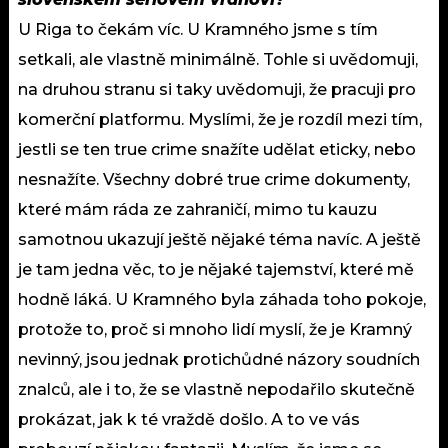
U Riga to čekám víc. U Kramného jsme s tím
setkali, ale vlastně minimálně. Tohle si uvědomuji,
na druhou stranu si taky uvědomuji, že pracuji pro
komerční platformu. Myslími, že je rozdíl mezi tím,
jestli se ten true crime snažíte udělat eticky, nebo
nesnažíte. Všechny dobré true crime dokumenty,
které mám ráda ze zahraničí, mimo tu kauzu
samotnou ukazují ještě nějaké téma navíc. A ještě
je tam jedna věc, to je nějaké tajemství, které mě
hodně láká. U Kramného byla záhada toho pokoje,
protože to, proč si mnoho lidí myslí, že je Kramný
nevinný, jsou jednak protichůdné názory soudních
znalců, ale i to, že se vlastně nepodařilo skutečně
prokázat, jak k té vraždě došlo. A to ve vás