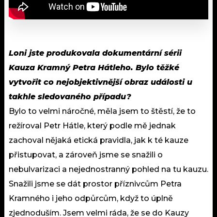
Loni jste produkovala dokumentární sérii
Kauza Kramný Petra Hátleho. Bylo těžké
vytvořit co nejobjektivnější obraz události u
takhle sledovaného případu?
Bylo to velmi náročné, měla jsem to štěstí, že to
režíroval Petr Hátle, který podle mě jednak
zachoval nějaká etická pravidla, jak k té kauze
přistupovat, a zároveň jsme se snažili o
nebulvarizaci a nejednostranný pohled na tu kauzu.
Snažili jsme se dát prostor příznivcům Petra
Kramného i jeho odpůrcům, když to úplně
zjednoduším. Jsem velmi ráda, že se do Kauzy