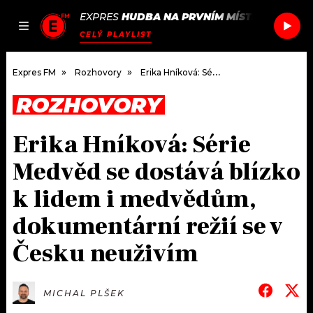
EXPRES
HUDBA NA PRVNÍM MÍSTĚ
/
SOMBR
JAK
ČLÁNKY
PODCASTY
SEZNAM.CZ
CELÝ PLAYLIST
NALADIT
Expres FM
Rozhovory
Erika Hníková: Série Medvěd se dostává blízko k lidem i medvědům, dokumentární režií se v Česku neuživím
ROZHOVORY
DOMŮ
Erika Hníková: Série
ČLÁNKY
Medvěd se dostává blízko
AKTUÁLNĚ
PODCASTY
k lidem i medvědům,
dokumentární režií se v
HUDBA
JAK NALADIT
Česku neuživím
ROZHOVORY
RÁDIO
#NEBUDUDOMA
APLIKACE
SOUTĚŽE
MICHAL PLŠEK