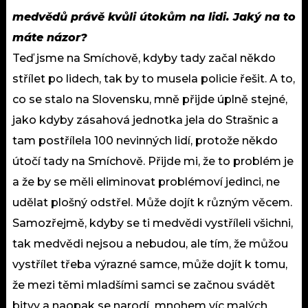
medvědů právě kvůli útokům na lidi. Jaký na to
máte názor?
Teď jsme na Smíchově, kdyby tady začal někdo
střílet po lidech, tak by to musela policie řešit. A to,
co se stalo na Slovensku, mně přijde úplně stejné,
jako kdyby zásahová jednotka jela do Strašnic a
tam postřílela 100 nevinných lidí, protože někdo
útočí tady na Smíchově. Přijde mi, že to problém je
a že by se měli eliminovat problémoví jedinci, ne
udělat plošný odstřel. Může dojít k různým věcem.
Samozřejmě, kdyby se ti medvědi vystříleli všichni,
tak medvědi nejsou a nebudou, ale tím, že můžou
vystřílet třeba výrazné samce, může dojít k tomu,
že mezi těmi mladšími samci se začnou svádět
bitvy a naopak se narodí mnohem víc malých