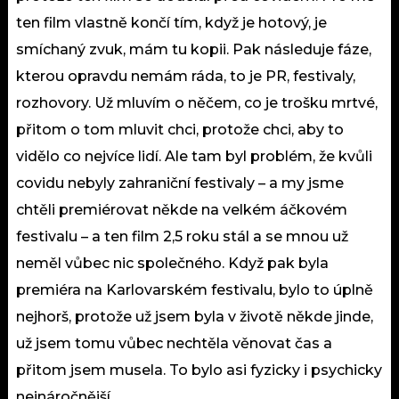
ten film vlastně končí tím, když je hotový, je
smíchaný zvuk, mám tu kopii. Pak následuje fáze,
kterou opravdu nemám ráda, to je PR, festivaly,
rozhovory. Už mluvím o něčem, co je trošku mrtvé,
přitom o tom mluvit chci, protože chci, aby to
vidělo co nejvíce lidí. Ale tam byl problém, že kvůli
covidu nebyly zahraniční festivaly – a my jsme
chtěli premiérovat někde na velkém áčkovém
festivalu – a ten film 2,5 roku stál a se mnou už
neměl vůbec nic společného. Když pak byla
premiéra na Karlovarském festivalu, bylo to úplně
nejhorš, protože už jsem byla v životě někde jinde,
už jsem tomu vůbec nechtěla věnovat čas a
přitom jsem musela. To bylo asi fyzicky i psychicky
nejnáročnější.