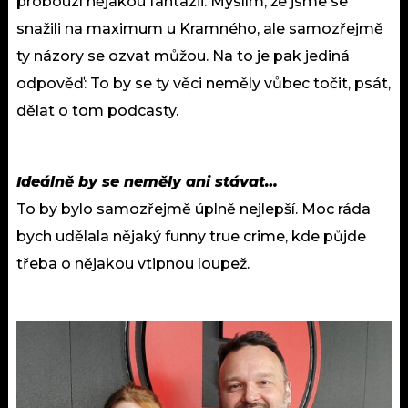
probouzí nějakou fantazii. Myslím, že jsme se
snažili na maximum u Kramného, ale samozřejmě
ty názory se ozvat můžou. Na to je pak jediná
odpověď: To by se ty věci neměly vůbec točit, psát,
dělat o tom podcasty.
Ideálně by se neměly ani stávat…
To by bylo samozřejmě úplně nejlepší. Moc ráda
bych udělala nějaký funny true crime, kde půjde
třeba o nějakou vtipnou loupež.