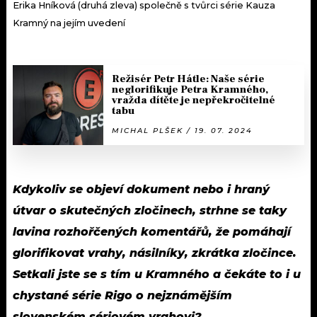
Erika Hníková (druhá zleva) společně s tvůrci série Kauza
Kramný na jejím uvedení
Režisér Petr Hátle: Naše série
neglorifikuje Petra Kramného,
vražda dítěte je nepřekročitelné
tabu
MICHAL PLŠEK / 19. 07. 2024
Kdykoliv se objeví dokument nebo i hraný
útvar o skutečných zločinech, strhne se taky
lavina rozhořčených komentářů, že pomáhají
glorifikovat vrahy, násilníky, zkrátka zločince.
Setkali jste se s tím u Kramného a čekáte to i u
chystané série Rigo o nejznámějším
slovenském sériovém vrahovi?