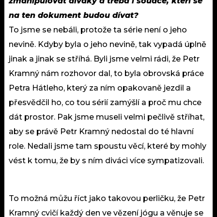
zmanipulovat diváky a třeba i soudce, kteří se
na ten dokument budou dívat?
To jsme se nebáli, protože ta série není o jeho
nevině. Kdyby byla o jeho nevině, tak vypadá úplně
jinak a jinak se stříhá. Byli jsme velmi rádi, že Petr
Kramný nám rozhovor dal, to byla obrovská práce
Petra Hátleho, který za ním opakovaně jezdil a
přesvědčil ho, co tou sérií zamýšlí a proč mu chce
dát prostor. Pak jsme museli velmi pečlivě stříhat,
aby se právě Petr Kramný nedostal do té hlavní
role. Nedali jsme tam spoustu věcí, které by mohly
vést k tomu, že by s ním diváci více sympatizovali.
To možná můžu říct jako takovou perličku, že Petr
Kramný cvičí každý den ve vězení jógu a věnuje se