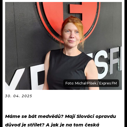
KALENDÁŘ
PROGRAM
KVÍZY
PLAYLIST
VIP
JAK NALADIT
TRENDY
KULTURA
MIX
Foto: Michal Plšek / Expres FM
OSTATNÍ
30. 04. 2025
Máme se bát medvědů? Mají Slováci opravdu
důvod je střílet? A jak je na tom česká