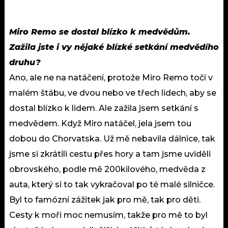
Miro Remo se dostal blízko k medvědům.
Zažila jste i vy nějaké blízké setkání medvědího
druhu?
Ano, ale ne na natáčení, protože Miro Remo točí v
malém štábu, ve dvou nebo ve třech lidech, aby se
dostal blízko k lidem. Ale zažila jsem setkání s
medvědem. Když Miro natáčel, jela jsem tou
dobou do Chorvatska. Už mě nebavila dálnice, tak
jsme si zkrátili cestu přes hory a tam jsme uviděli
obrovského, podle mě 200kilového, medvěda z
auta, který si to tak vykračoval po té malé silničce.
Byl to famózní zážitek jak pro mě, tak pro děti.
Cesty k moři moc nemusím, takže pro mě to byl