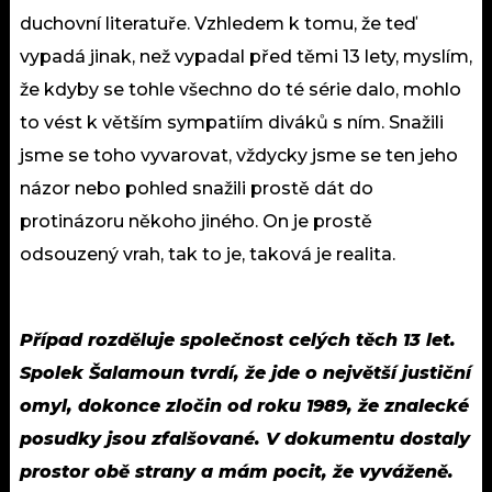
duchovní literatuře. Vzhledem k tomu, že teď
vypadá jinak, než vypadal před těmi 13 lety, myslím,
že kdyby se tohle všechno do té série dalo, mohlo
to vést k větším sympatiím diváků s ním. Snažili
jsme se toho vyvarovat, vždycky jsme se ten jeho
názor nebo pohled snažili prostě dát do
protinázoru někoho jiného. On je prostě
odsouzený vrah, tak to je, taková je realita.
Případ rozděluje společnost celých těch 13 let.
Spolek Šalamoun tvrdí, že jde o největší justiční
omyl, dokonce zločin od roku 1989, že znalecké
posudky jsou zfalšované. V dokumentu dostaly
prostor obě strany a mám pocit, že vyváženě.