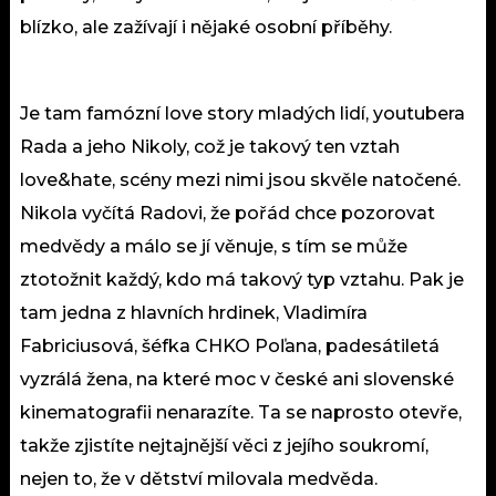
blízko, ale zažívají i nějaké osobní příběhy.
Je tam famózní love story mladých lidí, youtubera
Rada a jeho Nikoly, což je takový ten vztah
love&hate, scény mezi nimi jsou skvěle natočené.
Nikola vyčítá Radovi, že pořád chce pozorovat
medvědy a málo se jí věnuje, s tím se může
ztotožnit každý, kdo má takový typ vztahu. Pak je
tam jedna z hlavních hrdinek, Vladimíra
Fabriciusová, šéfka CHKO Poľana, padesátiletá
vyzrálá žena, na které moc v české ani slovenské
kinematografii nenarazíte. Ta se naprosto otevře,
takže zjistíte nejtajnější věci z jejího soukromí,
nejen to, že v dětství milovala medvěda.