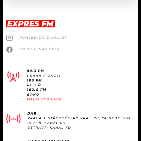
EXPRES FM
POHLED DO ZÁKULISÍ
CO SE U NÁS DĚJE
90.3 FM
PRAHA A OKOLÍ
103 FM
PLZEŇ
102.4 FM
BRNO
DALŠÍ VYSÍLAČE
DAB
PRAHA A STŘEDOČESKÝ KRAJ: 7C, 7A NEBO 10D
PLZEŇ: KANÁL 6D
OSTRAVA: KANÁL 7D