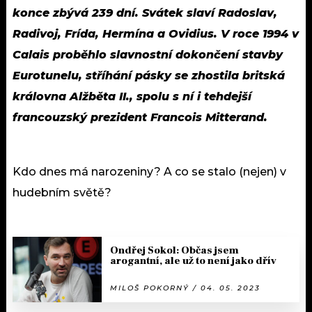
konce zbývá 239 dní. Svátek slaví Radoslav,
Radivoj, Frída, Hermína a Ovidius. V roce 1994 v
Calais proběhlo slavnostní dokončení stavby
Eurotunelu, stříhání pásky se zhostila britská
královna Alžběta II., spolu s ní i tehdejší
francouzský prezident Francois Mitterand.
Kdo dnes má narozeniny? A co se stalo (nejen) v
hudebním světě?
Ondřej Sokol: Občas jsem
arogantní, ale už to není jako dřív
MILOŠ POKORNÝ / 04. 05. 2023