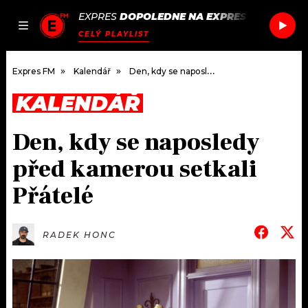
EXPRES
DOPOLEDNE NA EXPRES FM
/
NECO 
JAK
ČLÁNKY
PODCASTY
SEZNAM.CZ
CELÝ PLAYLIST
NALADIT
Expres FM
Kalendář
Den, kdy se naposledy před kamerou setkali Přátelé
KALENDÁŘ
DOMŮ
Den, kdy se naposledy
ČLÁNKY
před kamerou setkali
AKTUÁLNĚ
PODCASTY
Přátelé
HUDBA
JAK NALADIT
RADEK HONC
ROZHOVORY
RÁDIO
#NEBUDUDOMA
APLIKACE
SOUTĚŽE