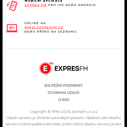
MOBILNÍ APLIKACE
EXPRES FM
PRO IOS NEBO ANDROID.
ONLINE NA
WWW.EXPRESFM.CZ
NEBO PŘÍMO NA SEZNAMU.
SOUTĚŽNÍ PODMÍNKY
OCHRANA ÚDAJŮ
O NÁS
Copyright © 1996–2026, Seznam.cz, a.s.
Obsah serveru je chráněn autorským právem. Jakékoli užití obsahu
serveru včetně publikování nebo jiného šíření obsahu serveru je bez