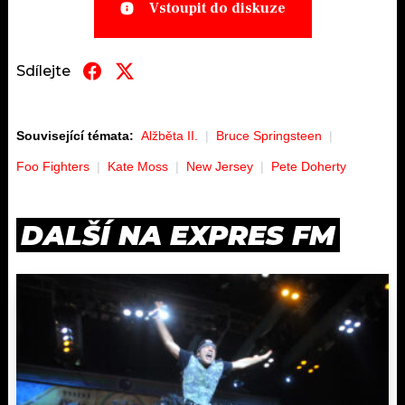
Vstoupit do diskuze
Sdílejte
Související témata:
Alžběta II.
Bruce Springsteen
Foo Fighters
Kate Moss
New Jersey
Pete Doherty
DALŠÍ NA EXPRES FM