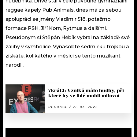
hudebníka. Dříve stál v čele původně gymnaziální
reggae kapely Pub Animals, dnes má za sebou
spolupráci se jmény Vladimir 518, potažmo
formace PSH, Jiří Korn, Rytmus a dalšími.
Pseudonym si Štěpán Hebík vybral na základě své
záliby v symbolice. Vynásobte sedmičku trojkou a
získáte, kolikátého v měsíci se tento muzikant
narodil.
7krát3: Vzniká málo hudby, při
které by se lidé mohli milovat
REDAKCE / 21. 03. 2022