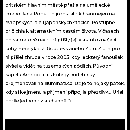
britském hlavním městě přešla na umělecké
jméno Jana Pope. To ji dostalo k hraní nejen na
evropských, ale i japonských štacích. Postupně
přičichla k alternativním cestám života. V časech
po sametové revoluci přišly její vlastní označení
coby Heretyka, Z. Goddess anebo Zuru. Zlom pro
ni přišel zhruba v roce 2003, kdy leckterý fanoušek
slyšel a vidět na tuzemských pódiích. Původní
kapelu Armadeica s kolegy hudebníky
přejmenovali na Illuminati.ca. Už je to nějaký pátek,
kdy si ke jménu a příjmení připojila přezdívku Uriel,
podle jednoho z archandělů.