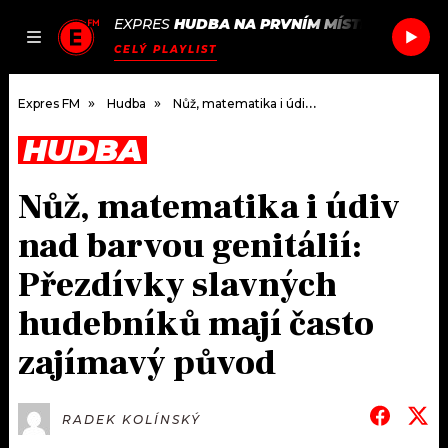
EXPRES
HUDBA NA PRVNÍM MÍSTĚ
/
REPUBL
JAK
ČLÁNKY
PODCASTY
SEZNAM.CZ
CELÝ PLAYLIST
NALADIT
Expres FM
Hudba
Nůž, matematika i údiv nad barvou genitálií: Přezdívky slavných hudebníků mají často zajímavý původ
HUDBA
DOMŮ
Nůž, matematika i údiv
ČLÁNKY
nad barvou genitálií:
AKTUÁLNĚ
PODCASTY
Přezdívky slavných
hudebníků mají často
HUDBA
JAK NALADIT
zajímavý původ
ROZHOVORY
RÁDIO
#NEBUDUDOMA
APLIKACE
SOUTĚŽE
RADEK KOLÍNSKÝ