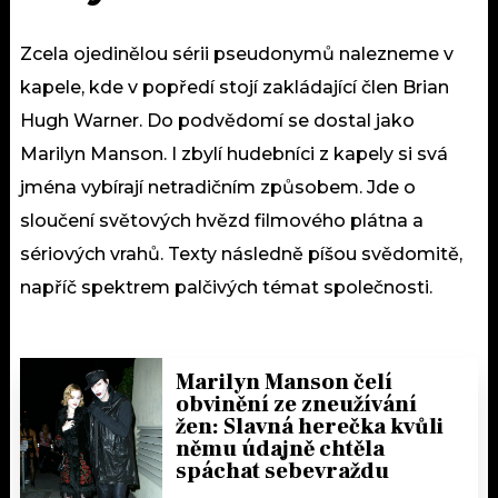
Zcela ojedinělou sérii pseudonymů nalezneme v
kapele, kde v popředí stojí zakládající člen Brian
Hugh Warner. Do podvědomí se dostal jako
Marilyn Manson. I zbylí hudebníci z kapely si svá
jména vybírají netradičním způsobem. Jde o
sloučení světových hvězd filmového plátna a
sériových vrahů. Texty následně píšou svědomitě,
napříč spektrem palčivých témat společnosti.
Marilyn Manson čelí
obvinění ze zneužívání
žen: Slavná herečka kvůli
němu údajně chtěla
spáchat sebevraždu