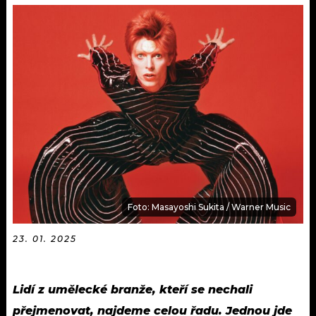
KALENDÁŘ
PROGRAM
KVÍZY
PLAYLIST
VIP
JAK NALADIT
TRENDY
KULTURA
MIX
Foto: Masayoshi Sukita / Warner Music
OSTATNÍ
23. 01. 2025
Lidí z umělecké branže, kteří se nechali
přejmenovat, najdeme celou řadu. Jednou jde