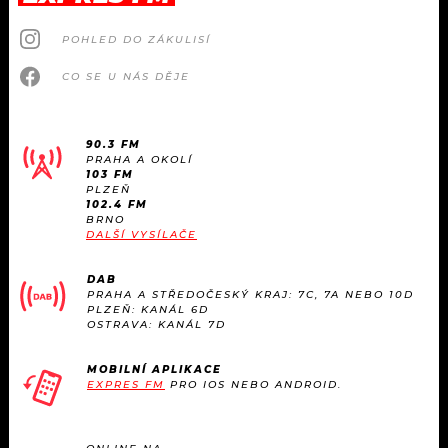
POHLED DO ZÁKULISÍ
CO SE U NÁS DĚJE
90.3 FM
PRAHA A OKOLÍ
103 FM
PLZEŇ
102.4 FM
BRNO
DALŠÍ VYSÍLAČE
DAB
PRAHA A STŘEDOČESKÝ KRAJ: 7C, 7A NEBO 10D
PLZEŇ: KANÁL 6D
OSTRAVA: KANÁL 7D
MOBILNÍ APLIKACE
EXPRES FM
PRO IOS NEBO ANDROID.