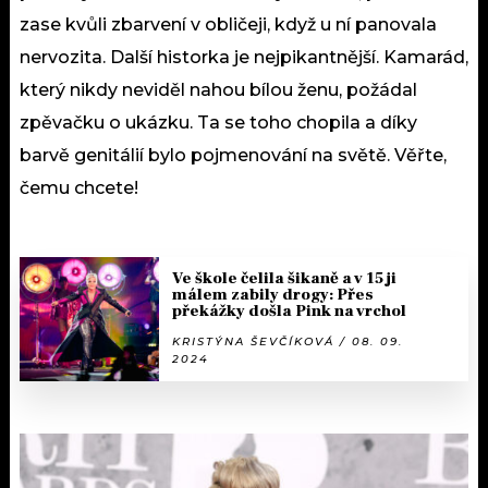
zase kvůli zbarvení v obličeji, když u ní panovala
nervozita. Další historka je nejpikantnější. Kamarád,
který nikdy neviděl nahou bílou ženu, požádal
zpěvačku o ukázku. Ta se toho chopila a díky
barvě genitálií bylo pojmenování na světě. Věřte,
čemu chcete!
Ve škole čelila šikaně a v 15 ji
málem zabily drogy: Přes
překážky došla Pink na vrchol
KRISTÝNA ŠEVČÍKOVÁ / 08. 09.
2024