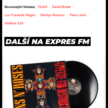
Související témata:
7krát3
David Bowie
Lou Fanánek Hagen
Marilyn Manson
Petra Janů
Vladimir 518
DALŠÍ NA EXPRES FM