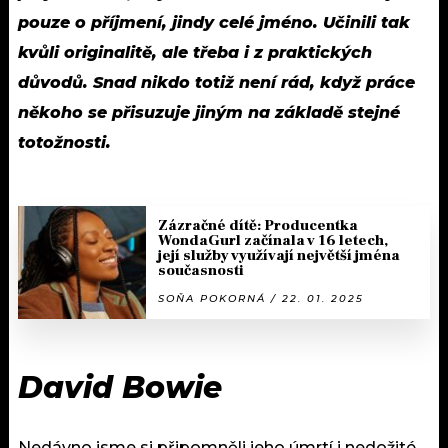
pouze o příjmení, jindy celé jméno. Učinili tak
kvůli originalitě, ale třeba i z praktických
důvodů. Snad nikdo totiž není rád, když práce
někoho se přisuzuje jiným na základě stejné
totožnosti.
Zázračné dítě: Producentka
WondaGurl začínala v 16 letech,
její služby využívají největší jména
současnosti
SOŇA POKORNÁ / 22. 01. 2025
David Bowie
Nedávno jsme si připomněli jeho úmrtí i nedožité