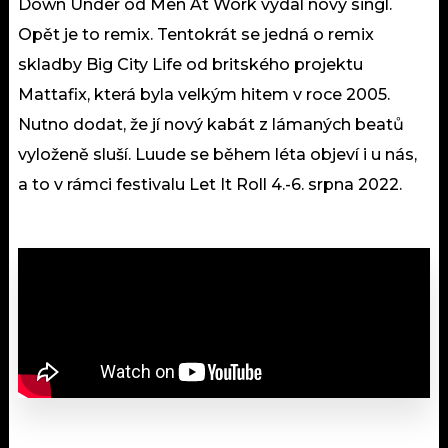
Down Under od Men At Work vydal nový singl.
Opět je to remix. Tentokrát se jedná o remix
skladby Big City Life od britského projektu
Mattafix, která byla velkým hitem v roce 2005.
Nutno dodat, že jí nový kabát z lámaných beatů
vyloženě sluší. Luude se během léta objeví i u nás,
a to v rámci festivalu Let It Roll 4.-6. srpna 2022.