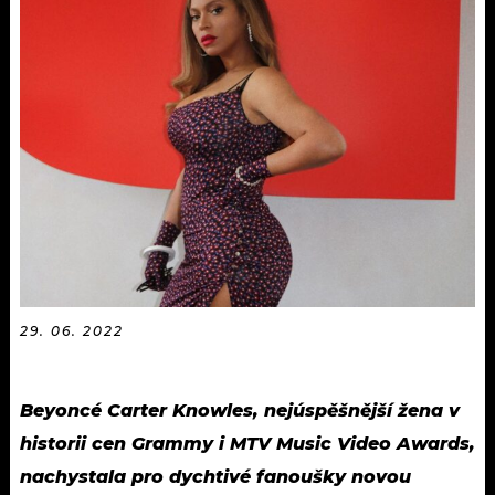
KALENDÁŘ
PROGRAM
KVÍZY
PLAYLIST
VIP
JAK NALADIT
TRENDY
KULTURA
MIX
OSTATNÍ
29. 06. 2022
Beyoncé Carter Knowles, nejúspěšnější žena v
historii cen Grammy i MTV Music Video Awards,
nachystala pro dychtivé fanoušky novou