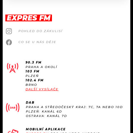
EXPRES FM
POHLED DO ZÁKULISÍ
CO SE U NÁS DĚJE
90.3 FM
PRAHA A OKOLÍ
103 FM
PLZEŇ
102.4 FM
BRNO
DALŠÍ VYSÍLAČE
DAB
PRAHA A STŘEDOČESKÝ KRAJ: 7C, 7A NEBO 10D
PLZEŇ: KANÁL 6D
OSTRAVA: KANÁL 7D
MOBILNÍ APLIKACE