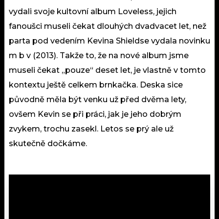
vydali svoje kultovní album Loveless, jejich
fanoušci museli čekat dlouhých dvadvacet let, než
parta pod vedením Kevina Shieldse vydala novinku
m b v (2013). Takže to, že na nové album jsme
museli čekat „pouze“ deset let, je vlastně v tomto
kontextu ještě celkem brnkačka. Deska sice
původně měla být venku už před dvěma lety,
ovšem Kevin se při práci, jak je jeho dobrým
zvykem, trochu zasekl. Letos se prý ale už
skutečně dočkáme.