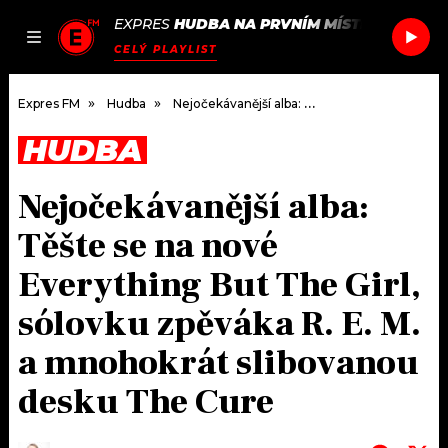
EXPRES
HUDBA NA PRVNÍM MÍSTĚ
/
JESSIE 
JAK
ČLÁNKY
PODCASTY
SEZNAM.CZ
CELÝ PLAYLIST
NALADIT
Expres FM
Hudba
Nejočekávanější alba: Těšte se na nové Everything But The Girl, sólovku zpěváka R. E. M. a mnohokrát slibovanou desku The Cure
HUDBA
DOMŮ
Nejočekávanější alba:
ČLÁNKY
Těšte se na nové
AKTUÁLNĚ
PODCASTY
Everything But The Girl,
sólovku zpěváka R. E. M.
HUDBA
JAK NALADIT
a mnohokrát slibovanou
ROZHOVORY
RÁDIO
desku The Cure
#NEBUDUDOMA
APLIKACE
SOUTĚŽE