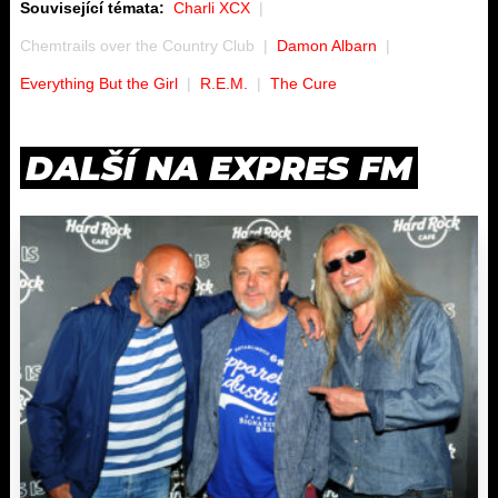
Související témata:
Charli XCX
Chemtrails over the Country Club
Damon Albarn
Everything But the Girl
R.E.M.
The Cure
DALŠÍ NA EXPRES FM