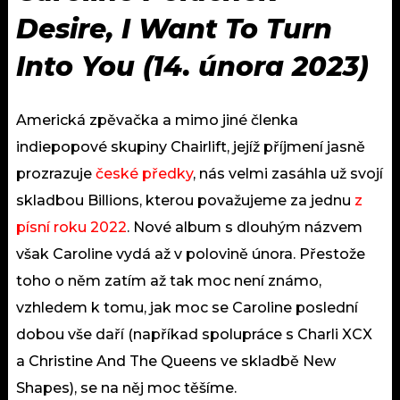
Desire, I Want To Turn
Into You (
14. února 2023)
Americká zpěvačka a mimo jiné členka
indiepopové skupiny Chairlift, jejíž příjmení jasně
prozrazuje
české předky
, nás velmi zasáhla už svojí
skladbou Billions, kterou považujeme za jednu
z
písní roku 2022
. Nové album s dlouhým názvem
však Caroline vydá až v polovině února. Přestože
toho o něm zatím až tak moc není známo,
vzhledem k tomu, jak moc se Caroline poslední
dobou vše daří (napříkad spolupráce s Charli XCX
a Christine And The Queens ve skladbě New
Shapes), se na něj moc těšíme.