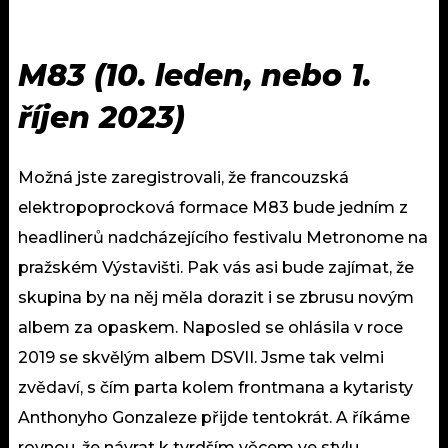
M83 (10. leden, nebo 1.
říjen 2023)
Možná jste zaregistrovali, že francouzská
elektropoprocková formace M83 bude jedním z
headlinerů nadcházejícího festivalu Metronome na
pražském Výstavišti. Pak vás asi bude zajímat, že
skupina by na něj měla dorazit i se zbrusu novým
albem za opaskem. Naposled se ohlásila v roce
2019 se skvělým albem DSVII. Jsme tak velmi
zvědaví, s čím parta kolem frontmana a kytaristy
Anthonyho Gonzaleze přijde tentokrát. A říkáme
rovnou, že návrat k tvrdším věcem ve stylu