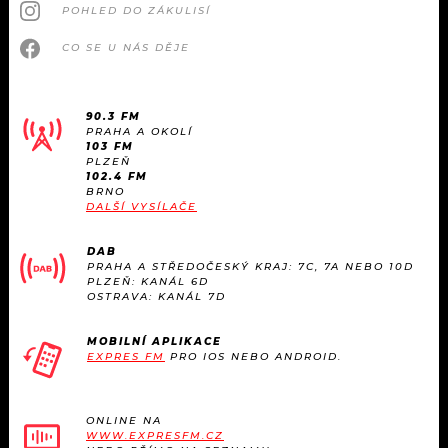
POHLED DO ZÁKULISÍ
CO SE U NÁS DĚJE
90.3 FM
PRAHA A OKOLÍ
103 FM
PLZEŇ
102.4 FM
BRNO
DALŠÍ VYSÍLAČE
DAB
PRAHA A STŘEDOČESKÝ KRAJ: 7C, 7A NEBO 10D
PLZEŇ: KANÁL 6D
OSTRAVA: KANÁL 7D
MOBILNÍ APLIKACE
EXPRES FM
PRO IOS NEBO ANDROID.
ONLINE NA
WWW.EXPRESFM.CZ