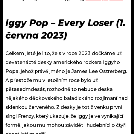
Iggy Pop –
Every Loser (
1.
června 2023)
Celkem jisté je i to, že s v roce 2023 dočkáme už
devatenácté desky amerického rockera Iggyho
Popa, jehož právě jméno je James Lee Ostrerberg.
A přestože mu v letošním roce bylo už
pětasedmdesát, rozhodně to nebude deska
nějakého dědkovského baladického rozjímaní nad
sklenkou červeného. Z desky je totiž venku první
singl Frenzy, který ukazuje, že Iggy je ve vynikající
formě, jakou mu mohou závidět i hudebníci o čtyři