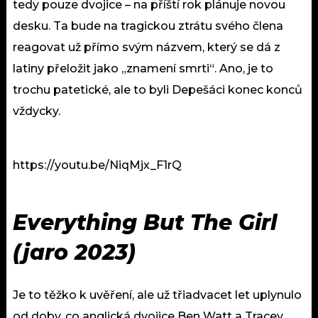
tedy pouze dvojice – na příští rok plánuje novou
desku. Ta bude na tragickou ztrátu svého člena
reagovat už přímo svým názvem, který se dá z
latiny přeložit jako „znamení smrti“. Ano, je to
trochu patetické, ale to byli Depešáci konec konců
vždycky.
https://youtu.be/NiqMjx_F1rQ
Everything But The Girl
(jaro 2023)
Je to těžko k uvěření, ale už třiadvacet let uplynulo
od doby, co anglická dvojice Ben Watt a Tracey