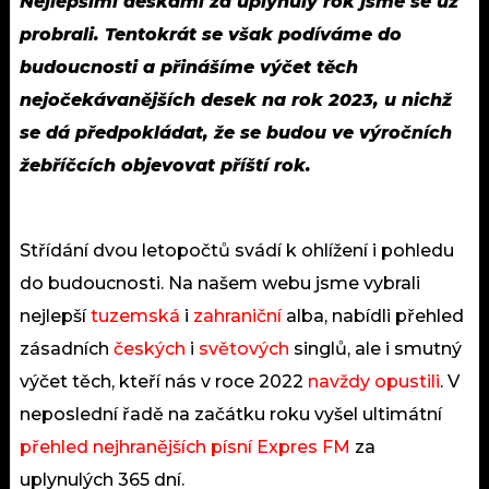
Nejlepšími deskami za uplynulý rok jsme se už
probrali. Tentokrát se však podíváme do
budoucnosti a přinášíme výčet těch
nejočekávanějších desek na rok 2023, u nichž
se dá předpokládat, že se budou ve výročních
žebříčcích objevovat příští rok.
Střídání dvou letopočtů svádí k ohlížení i pohledu
do budoucnosti. Na našem webu jsme vybrali
nejlepší
tuzemská
i
zahraniční
alba, nabídli přehled
zásadních
českých
i
světových
singlů, ale i smutný
výčet těch, kteří nás v roce 2022
navždy opustili
. V
neposlední řadě na začátku roku vyšel ultimátní
přehled nejhranějších písní Expres FM
za
uplynulých 365 dní.