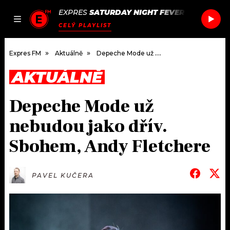
EXPRES
SATURDAY NIGHT FEVER
/
SATURDAY
JAK
ČLÁNKY
PODCASTY
SEZNAM.CZ
CELÝ PLAYLIST
NALADIT
Expres FM
Aktuálně
Depeche Mode už nebudou jako dřív. Sbohem, Andy Fletchere
AKTUÁLNĚ
DOMŮ
Depeche Mode už
ČLÁNKY
nebudou jako dřív.
AKTUÁLNĚ
PODCASTY
Sbohem, Andy Fletchere
HUDBA
JAK NALADIT
PAVEL KUČERA
ROZHOVORY
RÁDIO
#NEBUDUDOMA
APLIKACE
SOUTĚŽE