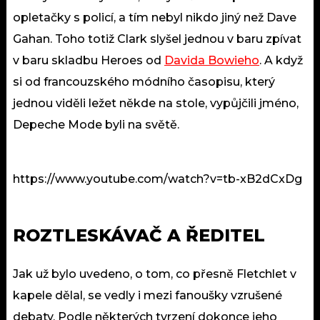
opletačky s policí, a tím nebyl nikdo jiný než Dave
Gahan. Toho totiž Clark slyšel jednou v baru zpívat
v baru skladbu Heroes od
Davida Bowieho
. A když
si od francouzského módního časopisu, který
jednou viděli ležet někde na stole, vypůjčili jméno,
Depeche Mode byli na světě.
https://www.youtube.com/watch?v=tb-xB2dCxDg
ROZTLESKÁVAČ A ŘEDITEL
Jak už bylo uvedeno, o tom, co přesně Fletchlet v
kapele dělal, se vedly i mezi fanoušky vzrušené
debaty. Podle některých tvrzení dokonce jeho