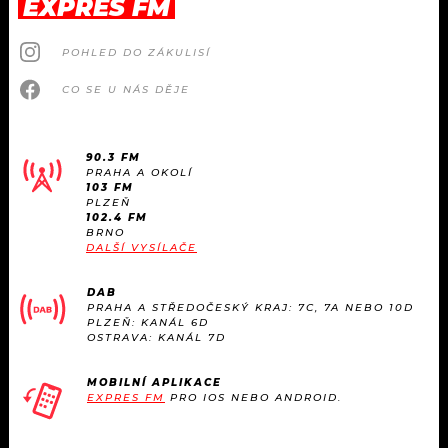
EXPRES FM
POHLED DO ZÁKULISÍ
CO SE U NÁS DĚJE
90.3 FM
PRAHA A OKOLÍ
103 FM
PLZEŇ
102.4 FM
BRNO
DALŠÍ VYSÍLAČE
DAB
PRAHA A STŘEDOČESKÝ KRAJ: 7C, 7A NEBO 10D
PLZEŇ: KANÁL 6D
OSTRAVA: KANÁL 7D
MOBILNÍ APLIKACE
EXPRES FM
PRO IOS NEBO ANDROID.