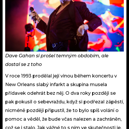
Dave Gahan si prošel temným obdobím, ale
dostal se z toho
V roce 1993 prodělal její vinou během koncertu v
New Orleans slabý infarkt a skupina musela
přídavek odehrát bez něj. O dva roky později se
pak pokusil o sebevraždu, když si podřezal zápěstí,
nicméně později připustil, že to bylo spíš volání o
pomoc a věděl, že bude včas nalezen a zachráněn,
což se i stalo. Jak vážné to s ním ve skutečnosti je,