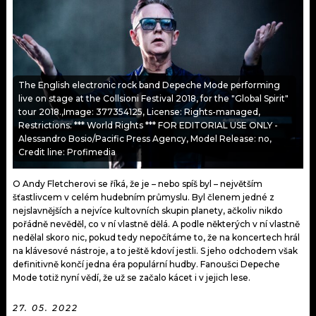
KALENDÁŘ
PROGRAM
KVÍZY
PLAYLIST
VIP
JAK NALADIT
The English electronic rock band Depeche Mode performing
live on stage at the Collsioni Festival 2018, for the "Global Spirit"
TRENDY
tour 2018.,Image: 377354125, License: Rights-managed,
Restrictions: *** World Rights *** FOR EDITORIAL USE ONLY -
Alessandro Bosio/Pacific Press Agency, Model Release: no,
KULTURA
Credit line: Profimedia
MIX
O Andy Fletcherovi se říká, že je – nebo spíš byl – největším
šťastlivcem v celém hudebním průmyslu. Byl členem jedné z
OSTATNÍ
nejslavnějších a nejvíce kultovních skupin planety, ačkoliv nikdo
pořádně nevěděl, co v ní vlastně dělá. A podle některých v ní vlastně
nedělal skoro nic, pokud tedy nepočítáme to, že na koncertech hrál
na klávesové nástroje, a to ještě kdoví jestli. S jeho odchodem však
definitivně končí jedna éra populární hudby. Fanoušci Depeche
Mode totiž nyní vědí, že už se začalo kácet i v jejich lese.
27. 05. 2022