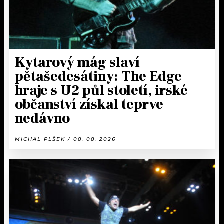
Kytarový mág slaví
pětašedesátiny: The Edge
hraje s U2 půl století, irské
občanství získal teprve
nedávno
MICHAL PLŠEK / 08. 08. 2026