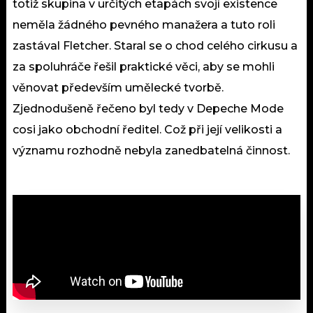
totiž skupina v určitých etapách svojí existence
neměla žádného pevného manažera a tuto roli
zastával Fletcher. Staral se o chod celého cirkusu a
za spoluhráče řešil praktické věci, aby se mohli
věnovat především umělecké tvorbě.
Zjednodušeně řečeno byl tedy v Depeche Mode
cosi jako obchodní ředitel. Což při její velikosti a
významu rozhodně nebyla zanedbatelná činnost.