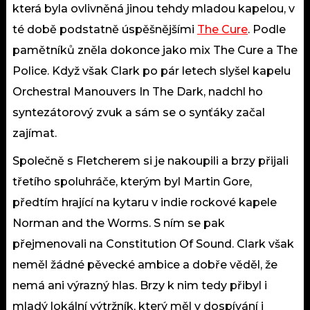
která byla ovlivněná jinou tehdy mladou kapelou, v
té době podstatně úspěšnějšími
The Cure
. Podle
pamětníků zněla dokonce jako mix The Cure a The
Police. Když však Clark po pár letech slyšel kapelu
Orchestral Manouvers In The Dark, nadchl ho
syntezátorový zvuk a sám se o synťáky začal
zajímat.
Společně s Fletcherem si je nakoupili a brzy přijali
třetího spoluhráče, kterým byl Martin Gore,
předtím hrající na kytaru v indie rockové kapele
Norman and the Worms. S ním se pak
přejmenovali na Constitution Of Sound. Clark však
neměl žádné pěvecké ambice a dobře věděl, že
nemá ani výrazný hlas. Brzy k nim tedy přibyl i
mladý lokální výtržník, který měl v dospívání i