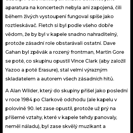
aparatura na koncertech nebyla ani zapojená, čili
během živých vystoupení fungoval spíše jako
roztleskávač. Fletch si byl podle všeho dobře
vědom, že by byl v kapele snadno nahraditelný,
protože zásadní role obstarávali ostatní. Dave
Gahan byl zpěvák a rozený frontman, Martin Gore
se poté, co skupinu opustil Vince Clark (aby založil
Yazoo a poté Erasure), stal velmi výrazným
skladatelem a autorem všech zásadních hitů.
A Alan Wilder, který do skupiny přišel jako poslední
v roce 1984 po Clarkově odchodu (ale kapelu v
polovině 90. let zase opustil, protože už prý na
příšerné vztahy, které v kapele tehdy panovaly,
neměl náladu), byl zase skvělý muzikant a