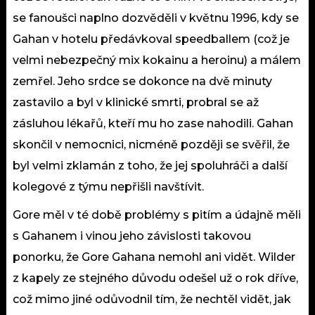
se fanoušci naplno dozvěděli v květnu 1996, kdy se
Gahan v hotelu předávkoval speedballem (což je
velmi nebezpečný mix kokainu a heroinu) a málem
zemřel. Jeho srdce se dokonce na dvě minuty
zastavilo a byl v klinické smrti, probral se až
zásluhou lékařů, kteří mu ho zase nahodili. Gahan
skončil v nemocnici, nicméně později se svěřil, že
byl velmi zklamán z toho, že jej spoluhráči a další
kolegové z týmu nepřišli navštívit.
Gore měl v té době problémy s pitím a údajně měli
s Gahanem i vinou jeho závislosti takovou
ponorku, že Gore Gahana nemohl ani vidět. Wilder
z kapely ze stejného důvodu odešel už o rok dříve,
což mimo jiné odůvodnil tím, že nechtěl vidět, jak