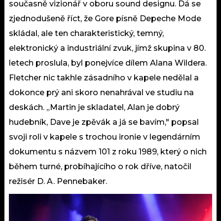
současně vizionář v oboru sound designu. Dá se
zjednodušeně říct, že Gore písně Depeche Mode
skládal, ale ten charakteristický, temný,
elektronický a industriální zvuk, jímž skupina v 80.
letech proslula, byl ponejvíce dílem Alana Wildera.
Fletcher nic takhle zásadního v kapele nedělal a
dokonce prý ani skoro nenahrával ve studiu na
deskách. „Martin je skladatel, Alan je dobrý
hudebník, Dave je zpěvák a já se bavím," popsal
svoji roli v kapele s trochou ironie v legendárním
dokumentu s názvem 101 z roku 1989, který o nich
během turné, probíhajícího o rok dříve, natočil
režisér D. A. Pennebaker.