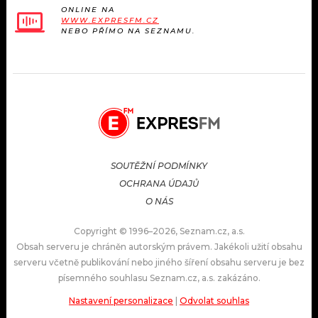
ONLINE NA
WWW.EXPRESFM.CZ
NEBO PŘÍMO NA SEZNAMU.
SOUTĚŽNÍ PODMÍNKY
OCHRANA ÚDAJŮ
O NÁS
Copyright © 1996–2026, Seznam.cz, a.s.
Obsah serveru je chráněn autorským právem. Jakékoli užití obsahu
serveru včetně publikování nebo jiného šíření obsahu serveru je bez
písemného souhlasu Seznam.cz, a.s. zakázáno.
Nastavení personalizace
|
Odvolat souhlas