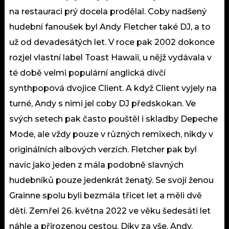
na restauraci prý docela prodělal. Coby nadšený
hudební fanoušek byl Andy Fletcher také DJ, a to
už od devadesátých let. V roce pak 2002 dokonce
rozjel vlastní label Toast Hawaii, u nějž vydávala v
té době velmi populární anglická dívčí
synthpopová dvojice Client. A když Client vyjely na
turné, Andy s nimi jel coby DJ předskokan. Ve
svých setech pak často pouštěl i skladby Depeche
Mode, ale vždy pouze v různých remixech, nikdy v
originálních albových verzích. Fletcher pak byl
navíc jako jeden z mála podobně slavných
hudebníků pouze jedenkrát ženatý. Se svojí ženou
Grainne spolu byli bezmála třicet let a měli dvě
děti. Zemřel 26. května 2022 ve věku šedesáti let
náhle a přirozenou cestou. Díky za vše, Andy.