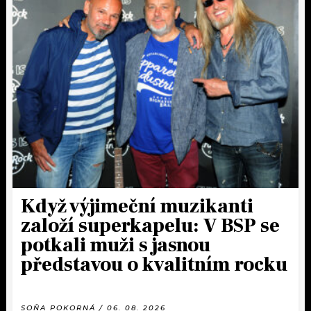
Když výjimeční muzikanti
založí superkapelu: V BSP se
potkali muži s jasnou
představou o kvalitním rocku
SOŇA POKORNÁ / 06. 08. 2026