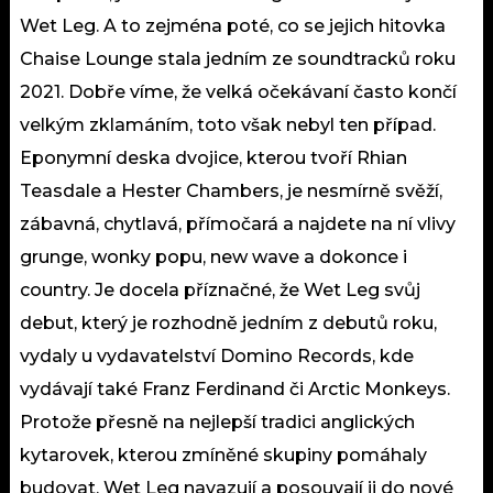
Wet Leg. A to zejména poté, co se jejich hitovka
Chaise Lounge stala jedním ze soundtracků roku
2021. Dobře víme, že velká očekávaní často končí
velkým zklamáním, toto však nebyl ten případ.
Eponymní deska dvojice, kterou tvoří Rhian
Teasdale a Hester Chambers, je nesmírně svěží,
zábavná, chytlavá, přímočará a najdete na ní vlivy
grunge, wonky popu, new wave a dokonce i
country. Je docela příznačné, že Wet Leg svůj
debut, který je rozhodně jedním z debutů roku,
vydaly u vydavatelství Domino Records, kde
vydávají také Franz Ferdinand či Arctic Monkeys.
Protože přesně na nejlepší tradici anglických
kytarovek, kterou zmíněné skupiny pomáhaly
budovat, Wet Leg navazují a posouvají ji do nové