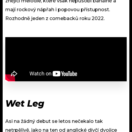
znějící melodie, které však nepůsobí banálně a
mají rockový nápřah i popovou přístupnost.
Rozhodně jeden z comebacků roku 2022.
Wet Leg
Asi na žádný debut se letos nečekalo tak
netrpělivě, jako na ten od anglické dívčí dvojice