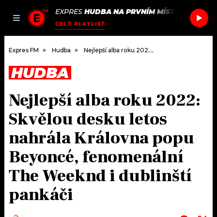
EXPRES
HUDBA NA PRVNÍM MÍSTĚ
/
SUNSCR
JAK
ČLÁNKY
PODCASTY
SEZNAM.CZ
CELÝ PLAYLIST
NALADIT
Expres FM
Hudba
Nejlepší alba roku 2022: Skvělou desku letos nahrála Královna popu Beyoncé, fenomenální The Weeknd i dublinští pankáči
HUDBA
DOMŮ
Nejlepší alba roku 2022:
ČLÁNKY
Skvělou desku letos
AKTUÁLNĚ
PODCASTY
nahrála Královna popu
Beyoncé, fenomenální
HUDBA
JAK NALADIT
The Weeknd i dublinští
ROZHOVORY
RÁDIO
pankáči
#NEBUDUDOMA
APLIKACE
SOUTĚŽE