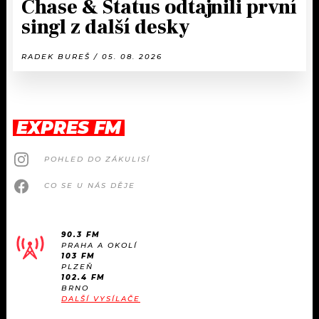
Chase & Status odtajnili první
singl z další desky
RADEK BUREŠ / 05. 08. 2026
EXPRES FM
POHLED DO ZÁKULISÍ
CO SE U NÁS DĚJE
90.3 FM
PRAHA A OKOLÍ
103 FM
PLZEŇ
102.4 FM
BRNO
DALŠÍ VYSÍLAČE