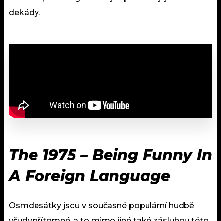
dekády.
The 1975 – Being Funny In
A Foreign Language
Osmdesátky jsou v současné populární hudbě
všudypřítomné, a to mimo jiné také zásluhou této