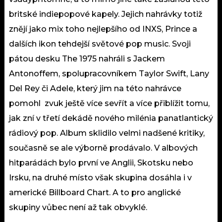
britské indiepopové kapely. Jejich nahrávky totiž
znějí jako mix toho nejlepšího od INXS, Prince a
dalších ikon tehdejší světové pop music. Svoji
pátou desku The 1975 nahráli s Jackem
Antonoffem, spolupracovníkem Taylor Swift, Lany
Del Rey či Adele, který jim na této nahrávce
pomohl zvuk ještě více sevřít a více přiblížit tomu,
jak zní v třetí dekádě nového milénia panatlantický
rádiový pop. Album sklidilo velmi nadšené kritiky,
současně se ale výborně prodávalo. V albových
hitparádách bylo první ve Anglii, Skotsku nebo
Irsku, na druhé místo však skupina dosáhla i v
americké Billboard Chart. A to pro anglické
skupiny vůbec není až tak obvyklé.