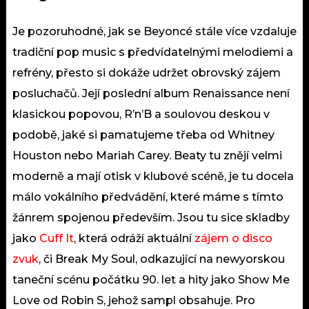
Je pozoruhodné, jak se Beyoncé stále více vzdaluje
tradiční pop music s předvídatelnými melodiemi a
refrény, přesto si dokáže udržet obrovský zájem
posluchačů. Její poslední album Renaissance není
klasickou popovou, R’n’B a soulovou deskou v
podobě, jaké si pamatujeme třeba od Whitney
Houston nebo Mariah Carey. Beaty tu znějí velmi
moderně a mají otisk v klubové scéně, je tu docela
málo vokálního předvádění, které máme s tímto
žánrem spojenou především. Jsou tu sice skladby
jako
Cuff It
, která odráží aktuální
zájem o disco
zvuk
, či Break My Soul, odkazující na newyorskou
taneční scénu počátku 90. let a hity jako Show Me
Love od Robin S, jehož sampl obsahuje. Pro