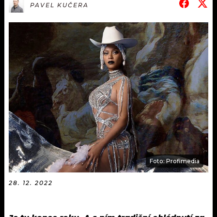
KALENDÁŘ
PAVEL KUČERA
PROGRAM
KVÍZY
PLAYLIST
VIP
JAK NALADIT
TRENDY
KULTURA
MIX
OSTATNÍ
Foto: Profimedia
28. 12. 2022