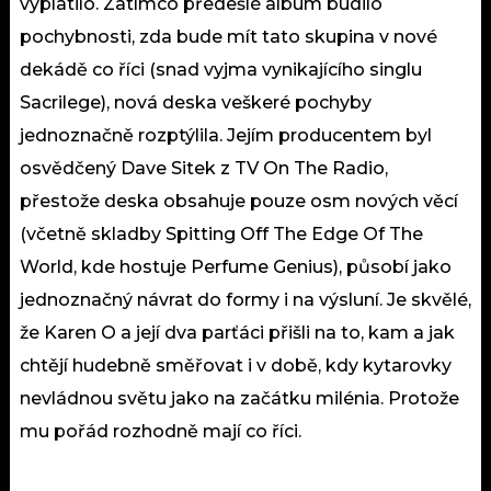
vyplatilo. Zatímco předešlé album budilo
pochybnosti, zda bude mít tato skupina v nové
dekádě co říci (snad vyjma vynikajícího singlu
Sacrilege), nová deska veškeré pochyby
jednoznačně rozptýlila. Jejím producentem byl
osvědčený Dave Sitek z TV On The Radio,
přestože deska obsahuje pouze osm nových věcí
(včetně skladby Spitting Off The Edge Of The
World, kde hostuje Perfume Genius), působí jako
jednoznačný návrat do formy i na výsluní. Je skvělé,
že Karen O a její dva parťáci přišli na to, kam a jak
chtějí hudebně směřovat i v době, kdy kytarovky
nevládnou světu jako na začátku milénia. Protože
mu pořád rozhodně mají co říci.