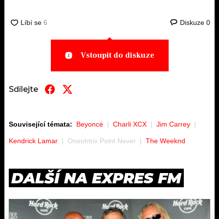
Diskuze
0
Vstoupit do diskuze
Sdílejte
Související témata:
Beyoncé
Charli XCX
Jim Carrey
Kendrick Lamar
Oneohtrix Point Never
The Weeknd
DALŠÍ NA EXPRES FM