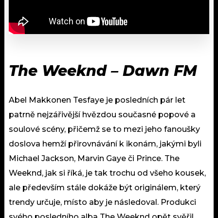
The Weeknd – Dawn FM
Abel Makkonen Tesfaye je posledních pár let
patrně nejzářivější hvězdou současné popové a
soulové scény, přičemž se to mezi jeho fanoušky
doslova hemží přirovnávání k ikonám, jakými byli
Michael Jackson, Marvin Gaye či Prince. The
Weeknd, jak si říká, je tak trochu od všeho kousek,
ale především stále dokáže být originálem, který
trendy určuje, místo aby je následoval. Produkci
svého posledního alba The Weeknd opět svěřil