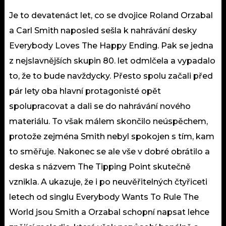
Je to devatenáct let, co se dvojice Roland Orzabal
a Carl Smith naposled sešla k nahrávání desky
Everybody Loves The Happy Ending. Pak se jedna
z nejslavnějších skupin 80. let odmlčela a vypadalo
to, že to bude navždycky. Přesto spolu začali před
pár lety oba hlavní protagonisté opět
spolupracovat a dali se do nahrávání nového
materiálu. To však málem skončilo neúspěchem,
protože zejména Smith nebyl spokojen s tím, kam
to směřuje. Nakonec se ale vše v dobré obrátilo a
deska s názvem The Tipping Point skutečně
vznikla. A ukazuje, že i po neuvěřitelných čtyřiceti
letech od singlu Everybody Wants To Rule The
World jsou Smith a Orzabal schopní napsat lehce