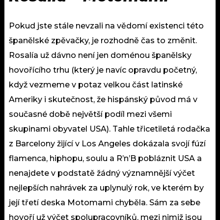
Pokud jste stále nevzali na vědomí existenci této
španělské zpěvačky, je rozhodně čas to změnit.
Rosalía už dávno není jen doménou španělsky
hovořícího trhu (který je navíc opravdu početný,
když vezmeme v potaz velkou část latinské
Ameriky i skutečnost, že hispánský původ má v
současné době největší podíl mezi všemi
skupinami obyvatel USA). Tahle třicetiletá rodačka
z Barcelony žijící v Los Angeles dokázala svojí fúzí
flamenca, hiphopu, soulu a R’n’B pobláznit USA a
nenajdete v podstatě žádný významnější výčet
nejlepších nahrávek za uplynulý rok, ve kterém by
její třetí deska Motomami chyběla. Sám za sebe
hovoří už výčet spolupracovníků, mezi nimiž jsou