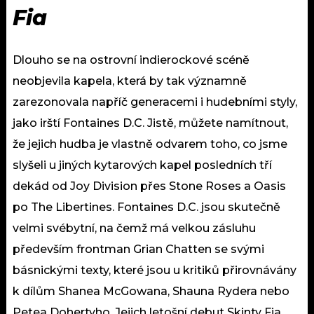
Fia
Dlouho se na ostrovní indierockové scéně
neobjevila kapela, která by tak významně
zarezonovala napříč generacemi i hudebními styly,
jako irští Fontaines D.C. Jistě, můžete namítnout,
že jejich hudba je vlastně odvarem toho, co jsme
slyšeli u jiných kytarových kapel posledních tří
dekád od Joy Division přes Stone Roses a Oasis
po The Libertines. Fontaines D.C. jsou skutečně
velmi svébytní, na čemž má velkou zásluhu
především frontman Grian Chatten se svými
básnickými texty, které jsou u kritiků přirovnávány
k dílům Shanea McGowana, Shauna Rydera nebo
Petea Dohertyho. Jejich letošní debut Skinty Fia