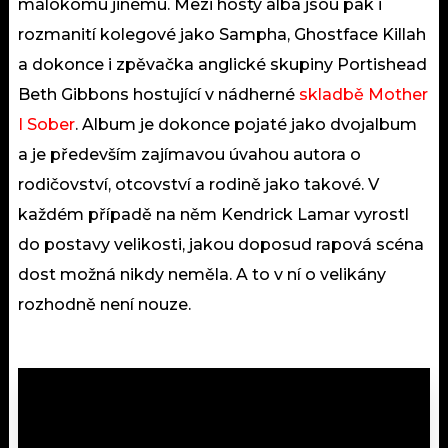
málokomu jinému. Mezi hosty alba jsou pak i
rozmanití kolegové jako Sampha, Ghostface Killah
a dokonce i zpěvačka anglické skupiny Portishead
Beth Gibbons hostující v nádherné
skladbě Mother
I Sober
. Album je dokonce pojaté jako dvojalbum
a je především zajímavou úvahou autora o
rodičovství, otcovství a rodině jako takové. V
každém případě na něm Kendrick Lamar vyrostl
do postavy velikosti, jakou doposud rapová scéna
dost možná nikdy neměla. A to v ní o velikány
rozhodně není nouze.