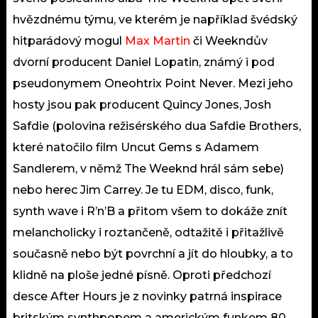
hvězdnému týmu, ve kterém je například švédský
hitparádový mogul
Max Martin
či Weekndův
dvorní producent Daniel Lopatin, známý i pod
pseudonymem Oneohtrix Point Never. Mezi jeho
hosty jsou pak producent Quincy Jones, Josh
Safdie (polovina režisérského dua Safdie Brothers,
které natočilo film Uncut Gems s Adamem
Sandlerem, v němž The Weeknd hrál sám sebe)
nebo herec Jim Carrey. Je tu EDM, disco, funk,
synth wave i R’n’B a přitom všem to dokáže znít
melancholicky i roztančeně, odtažitě i přitažlivě
současně nebo být povrchní a jít do hloubky, a to
klidně na ploše jedné písně. Oproti předchozí
desce After Hours je z novinky patrná inspirace
britským synthpopem a americkým funkem 80.