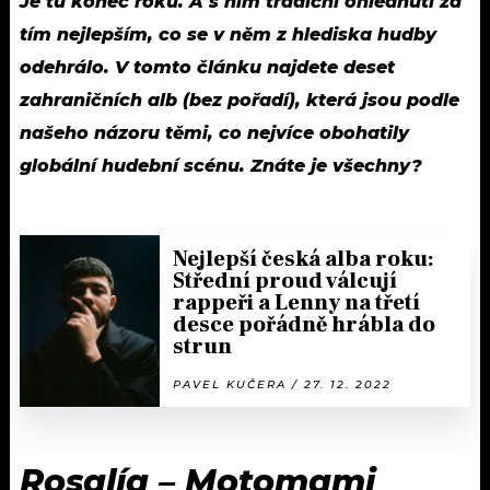
Je tu konec roku. A s ním tradiční ohlédnutí za
tím nejlepším, co se v něm z hlediska hudby
odehrálo. V tomto článku najdete deset
zahraničních alb (bez pořadí), která jsou podle
našeho názoru těmi, co nejvíce obohatily
globální hudební scénu. Znáte je všechny?
Nejlepší česká alba roku:
Střední proud válcují
rappeři a Lenny na třetí
desce pořádně hrábla do
strun
PAVEL KUČERA / 27. 12. 2022
Rosalía – Motomami