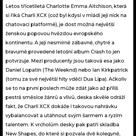
Letos třicetiletá Charlotte Emma Aitchison, která
si říká Charli XCX (což byl kdysi v mládí její nick na
chatovací platformě), je dost možná největší
ženskou popovou hvězdou evropského
kontinentu. A její nesmírně zábavné, chytré a
bravurně provedené letošní album Crash to jen
potvrzuje. Mezi producenty jsou taková esa jako
Daniel Lopatin (The Weeknd) nebo Ian Kirkpatrick
(tomu za své největší hity vděčí Dua Lipa). Ačkoliv
se to na první poslech může zdát jako až příliš
pestrá směsice žánrů a vlivů, deska skvěle odráží
fakt, že Charli XCX dokáže i takovou nahrávku
vybalancovat a utáhnout svým šarmem a ryzím
talentem. K vrcholům desky pak patří skladba
New Shapes, do které si pozvala dvě kolegyně,