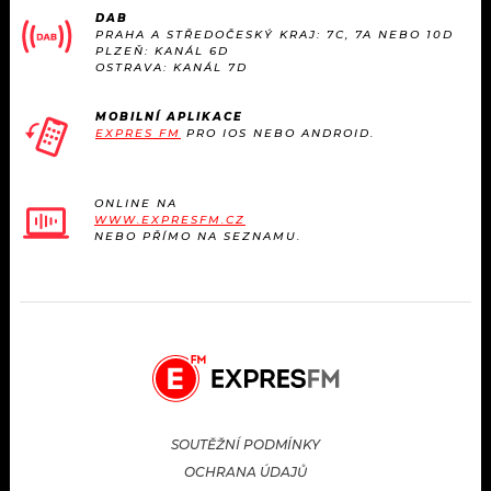
DAB
PRAHA A STŘEDOČESKÝ KRAJ: 7C, 7A NEBO 10D
PLZEŇ: KANÁL 6D
OSTRAVA: KANÁL 7D
MOBILNÍ APLIKACE
EXPRES FM
PRO IOS NEBO ANDROID.
ONLINE NA
WWW.EXPRESFM.CZ
NEBO PŘÍMO NA SEZNAMU.
SOUTĚŽNÍ PODMÍNKY
OCHRANA ÚDAJŮ