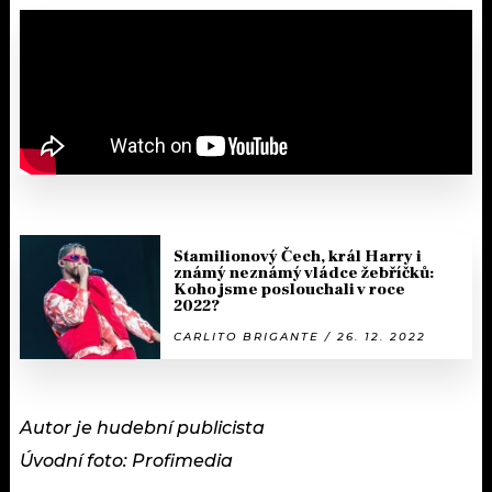
Stamilionový Čech, král Harry i
známý neznámý vládce žebříčků:
Koho jsme poslouchali v roce
2022?
CARLITO BRIGANTE / 26. 12. 2022
Autor je hudební publicista
Úvodní foto: Profimedia