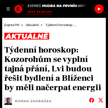
EXPRES
HUDBA NA PRVNÍM MÍSTĚ
/
PETE HE
JAK
ČLÁNKY
PODCASTY
SEZNAM.CZ
CELÝ PLAYLIST
NALADIT
Expres FM
Aktuálně
Týdenní horoskop: Kozorohům se vyplní tajná přání, Lvi budou řešit bydlení a Blíženci by měli načerpat energii
AKTUÁLNĚ
DOMŮ
Týdenní horoskop:
ČLÁNKY
Kozorohům se vyplní
AKTUÁLNĚ
PODCASTY
tajná přání, Lvi budou
řešit bydlení a Blíženci
HUDBA
JAK NALADIT
by měli načerpat energii
ROZHOVORY
RÁDIO
#NEBUDUDOMA
APLIKACE
SOUTĚŽE
ROMAN ZAHRÁDKA