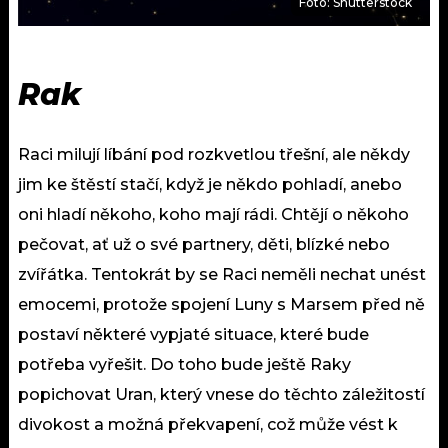
Foto: Shutterstock
Rak
Raci milují líbání pod rozkvetlou třešní, ale někdy
jim ke štěstí stačí, když je někdo pohladí, anebo
oni hladí někoho, koho mají rádi. Chtějí o někoho
pečovat, ať už o své partnery, děti, blízké nebo
zvířátka. Tentokrát by se Raci neměli nechat unést
emocemi, protože spojení Luny s Marsem před ně
postaví některé vypjaté situace, které bude
potřeba vyřešit. Do toho bude ještě Raky
popichovat Uran, který vnese do těchto záležitostí
divokost a možná překvapení, což může vést k