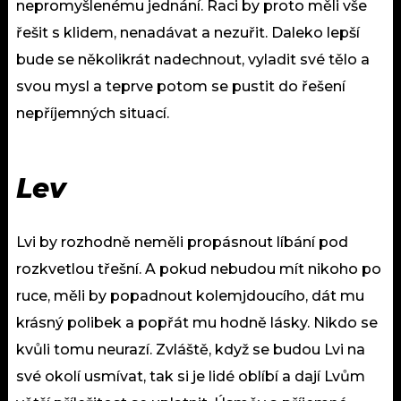
nepromyšlenému jednání. Raci by proto měli vše
řešit s klidem, nenadávat a nezuřit. Daleko lepší
bude se několikrát nadechnout, vyladit své tělo a
svou mysl a teprve potom se pustit do řešení
nepříjemných situací.
Lev
Lvi by rozhodně neměli propásnout líbání pod
rozkvetlou třešní. A pokud nebudou mít nikoho po
ruce, měli by popadnout kolemjdoucího, dát mu
krásný polibek a popřát mu hodně lásky. Nikdo se
kvůli tomu neurazí. Zvláště, když se budou Lvi na
své okolí usmívat, tak si je lidé oblíbí a dají Lvům