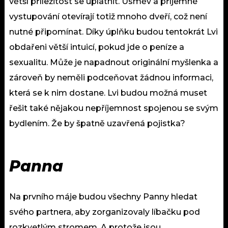
větší příležitost se uplatnit. Úsměv a příjemné
vystupování otevírají totiž mnoho dveří, což není
nutné připomínat. Díky úplňku budou tentokrát Lvi
obdařeni větší intuicí, pokud jde o peníze a
sexualitu. Může je napadnout originální myšlenka a
zároveň by neměli podceňovat žádnou informaci,
která se k nim dostane. Lvi budou možná muset
řešit také nějakou nepříjemnost spojenou se svým
bydlením. Že by špatně uzavřená pojistka?
Panna
Na prvního máje budou všechny Panny hledat
svého partnera, aby zorganizovaly líbačku pod
rozkvetlým stromem. A protože jsou