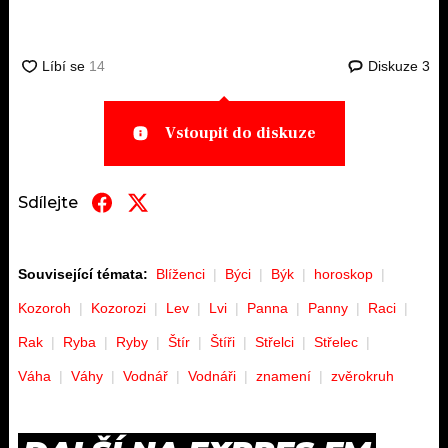
Diskuze
3
Vstoupit do diskuze
Sdílejte
Související témata:
Blíženci
Býci
Býk
horoskop
Kozoroh
Kozorozi
Lev
Lvi
Panna
Panny
Raci
Rak
Ryba
Ryby
Štír
Štíři
Střelci
Střelec
Váha
Váhy
Vodnář
Vodnáři
znamení
zvěrokruh