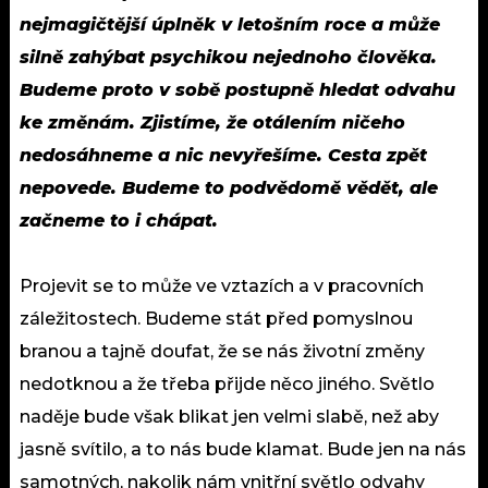
nejmagičtější úplněk v letošním roce a může
silně zahýbat psychikou nejednoho člověka.
Budeme proto v sobě postupně hledat odvahu
ke změnám. Zjistíme, že otálením ničeho
nedosáhneme a nic nevyřešíme. Cesta zpět
nepovede. Budeme to podvědomě vědět, ale
začneme to i chápat.
Projevit se to může ve vztazích a v pracovních
záležitostech. Budeme stát před pomyslnou
branou a tajně doufat, že se nás životní změny
nedotknou a že třeba přijde něco jiného. Světlo
naděje bude však blikat jen velmi slabě, než aby
jasně svítilo, a to nás bude klamat. Bude jen na nás
samotných, nakolik nám vnitřní světlo odvahy