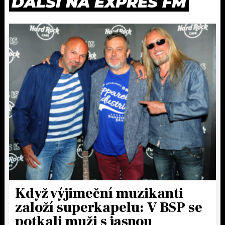
DALŠÍ NA EXPRES FM
Když výjimeční muzikanti
založí superkapelu: V BSP se
potkali muži s jasnou