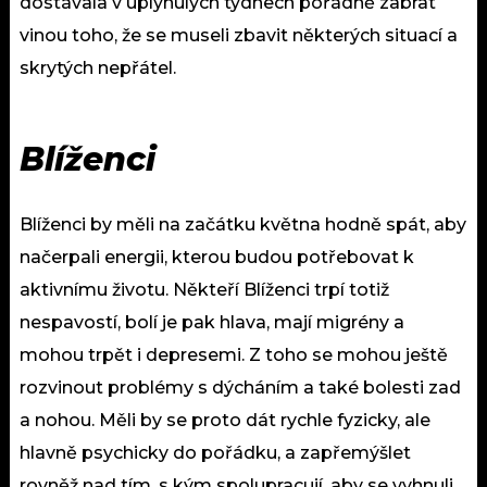
dostávala v uplynulých týdnech pořádně zabrat
vinou toho, že se museli zbavit některých situací a
skrytých nepřátel.
Blíženci
Blíženci by měli na začátku května hodně spát, aby
načerpali energii, kterou budou potřebovat k
aktivnímu životu. Někteří Blíženci trpí totiž
nespavostí, bolí je pak hlava, mají migrény a
mohou trpět i depresemi. Z toho se mohou ještě
rozvinout problémy s dýcháním a také bolesti zad
a nohou. Měli by se proto dát rychle fyzicky, ale
hlavně psychicky do pořádku, a zapřemýšlet
rovněž nad tím, s kým spolupracují, aby se vyhnuli