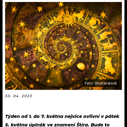
KALENDÁŘ
PROGRAM
KVÍZY
PLAYLIST
VIP
JAK NALADIT
TRENDY
KULTURA
MIX
Foto: Shutterstock
OSTATNÍ
30. 04. 2023
Týden od 1. do 7. května nejvíce ovlivní v pátek
5. května úplněk ve znamení Štíra. Bude to