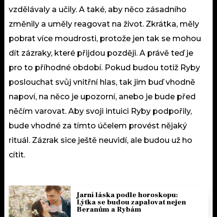
vzdělávaly a učily. A také, aby něco zásadního
změnily a uměly reagovat na život. Zkrátka, měly
pobrat více moudrosti, protože jen tak se mohou
dít zázraky, které přijdou později. A právě teď je
pro to příhodné období. Pokud budou totiž Ryby
poslouchat svůj vnitřní hlas, tak jim buď vhodně
napoví, na něco je upozorní, anebo je bude před
něčím varovat. Aby svoji intuici Ryby podpořily,
bude vhodné za tímto účelem provést nějaký
rituál. Zázrak sice ještě neuvidí, ale budou už ho
cítit.
Jarní láska podle horoskopu:
Lýtka se budou zapalovat nejen
Beranům a Rybám