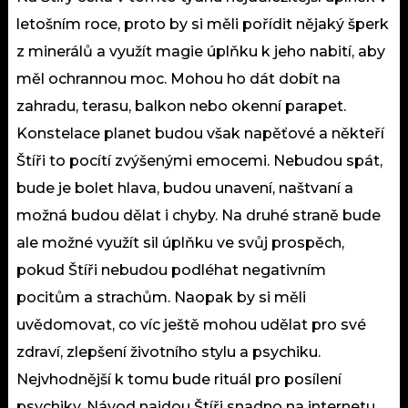
letošním roce, proto by si měli pořídit nějaký šperk
z minerálů a využít magie úplňku k jeho nabití, aby
měl ochrannou moc. Mohou ho dát dobít na
zahradu, terasu, balkon nebo okenní parapet.
Konstelace planet budou však napěťové a někteří
Štíři to pocítí zvýšenými emocemi. Nebudou spát,
bude je bolet hlava, budou unavení, naštvaní a
možná budou dělat i chyby. Na druhé straně bude
ale možné využít sil úplňku ve svůj prospěch,
pokud Štíři nebudou podléhat negativním
pocitům a strachům. Naopak by si měli
uvědomovat, co víc ještě mohou udělat pro své
zdraví, zlepšení životního stylu a psychiku.
Nejvhodnější k tomu bude rituál pro posílení
psychiky. Návod najdou Štíři snadno na internetu.