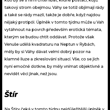
kdo by se s nimi chtěl líbat, klidně postačí, když
takový strom obejmou. Váhy se totiž objímají rády
a také se rády mazlí, takže je dobře, když najdou
nějaký protipól. Úplněk v tomto týdnu může u Vah
vytáhnout na povrch především erotická témata,
kterým se budou chtít oddávat. Protože však
Venuše udělá kvadraturu na Neptun v Rybách,
měly by si Váhy dávat velmi dobrý pozor na
klamné iluze a zkreslování situací. Vše, co se jich
nyní emočně dotkne, by měly vnímat objektivně a
nevidět věci jinak, než jsou.
Štír
Na Štíry čeká v tomto týdnu nejdůležitější úplněk v