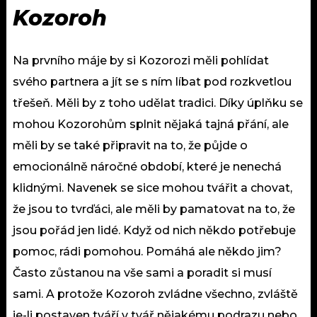
Kozoroh
Na prvního máje by si Kozorozi měli pohlídat
svého partnera a jít se s ním líbat pod rozkvetlou
třešeň. Měli by z toho udělat tradici. Díky úplňku se
mohou Kozorohům splnit nějaká tajná přání, ale
měli by se také připravit na to, že půjde o
emocionálně náročné období, které je nenechá
klidnými. Navenek se sice mohou tvářit a chovat,
že jsou to tvrďáci, ale měli by pamatovat na to, že
jsou pořád jen lidé. Když od nich někdo potřebuje
pomoc, rádi pomohou. Pomáhá ale někdo jim?
Často zůstanou na vše sami a poradit si musí
sami. A protože Kozoroh zvládne všechno, zvláště
je-li postaven tváří v tvář nějakému podrazu nebo