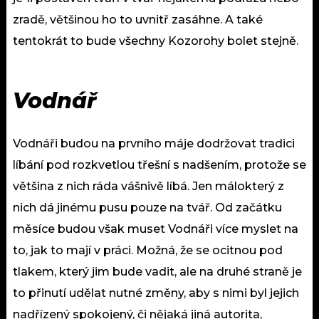
zradě, většinou ho to uvnitř zasáhne. A také
tentokrát to bude všechny Kozorohy bolet stejně.
Vodnář
Vodnáři budou na prvního máje dodržovat tradici
líbání pod rozkvetlou třešní s nadšením, protože se
většina z nich ráda vášnivě líbá. Jen málokterý z
nich dá jinému pusu pouze na tvář. Od začátku
měsíce budou však muset Vodnáři více myslet na
to, jak to mají v práci. Možná, že se ocitnou pod
tlakem, který jim bude vadit, ale na druhé straně je
to přinutí udělat nutné změny, aby s nimi byl jejich
nadřízený spokojený, či nějaká jiná autorita,