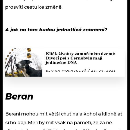
prosvítí cestu ke změně.
A jak na tom budou jednotlivá znamení?
Klíč k životu v zamořeném území:
Divocí psi z Černobylu mají
jedinečné DNA
ELIANA MORAVCOVÁ / 26. 04. 2023
Beran
Berani mohou mít větší chuť na alkohol a klidně ať
si ho dají. Měli by mít však na paměti, že za ně