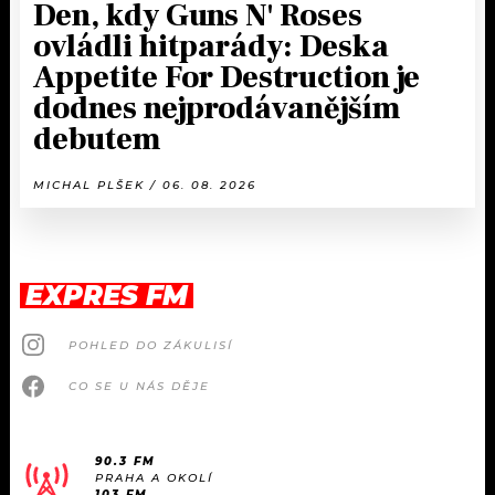
Den, kdy Guns N' Roses
ovládli hitparády: Deska
Appetite For Destruction je
dodnes nejprodávanějším
debutem
MICHAL PLŠEK / 06. 08. 2026
EXPRES FM
POHLED DO ZÁKULISÍ
CO SE U NÁS DĚJE
90.3 FM
PRAHA A OKOLÍ
103 FM