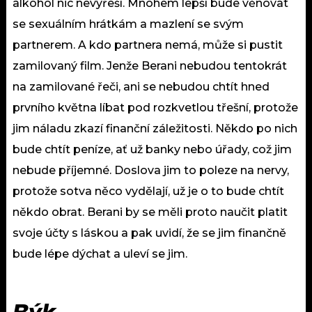
alkohol nic nevyřeší. Mnohem lepší bude věnovat
se sexuálním hrátkám a mazlení se svým
partnerem. A kdo partnera nemá, může si pustit
zamilovaný film. Jenže Berani nebudou tentokrát
na zamilované řeči, ani se nebudou chtít hned
prvního května líbat pod rozkvetlou třešní, protože
jim náladu zkazí finanční záležitosti. Někdo po nich
bude chtít peníze, ať už banky nebo úřady, což jim
nebude příjemné. Doslova jim to poleze na nervy,
protože sotva něco vydělají, už je o to bude chtít
někdo obrat. Berani by se měli proto naučit platit
svoje účty s láskou a pak uvidí, že se jim finančně
bude lépe dýchat a uleví se jim.