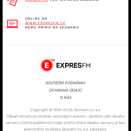
ONLINE NA
WWW.EXPRESFM.CZ
NEBO PŘÍMO NA SEZNAMU.
SOUTĚŽNÍ PODMÍNKY
OCHRANA ÚDAJŮ
O NÁS
Copyright © 1996–2026, Seznam.cz, a.s.
Obsah serveru je chráněn autorským právem. Jakékoli užití obsahu
serveru včetně publikování nebo jiného šíření obsahu serveru je bez
písemného souhlasu Seznam.cz, a.s. zakázáno.