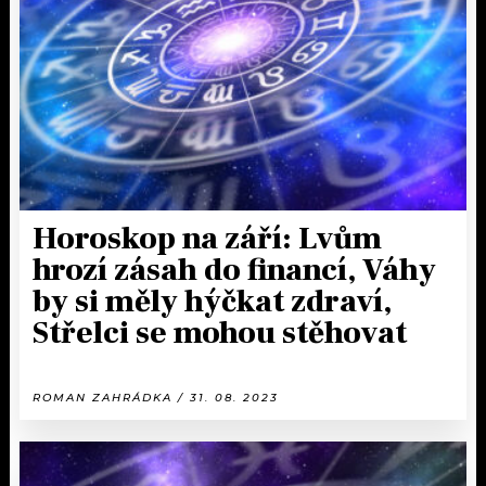
KALENDÁŘ
PROGRAM
KVÍZY
PLAYLIST
VIP
JAK NALADIT
TRENDY
KULTURA
Horoskop na září: Lvům
hrozí zásah do financí, Váhy
MIX
by si měly hýčkat zdraví,
Střelci se mohou stěhovat
OSTATNÍ
ROMAN ZAHRÁDKA / 31. 08. 2023