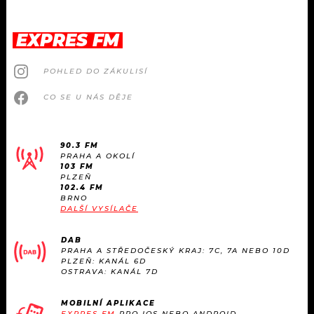
EXPRES FM
POHLED DO ZÁKULISÍ
CO SE U NÁS DĚJE
90.3 FM
PRAHA A OKOLÍ
103 FM
PLZEŇ
102.4 FM
BRNO
DALŠÍ VYSÍLAČE
DAB
PRAHA A STŘEDOČESKÝ KRAJ: 7C, 7A NEBO 10D
PLZEŇ: KANÁL 6D
OSTRAVA: KANÁL 7D
MOBILNÍ APLIKACE
EXPRES FM
PRO IOS NEBO ANDROID.